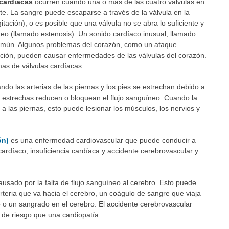
cardíacas
ocurren cuando una o más de las cuatro válvulas en
e. La sangre puede escaparse a través de la válvula en la
tación), o es posible que una válvula no se abra lo suficiente y
neo (llamado estenosis). Un sonido cardíaco inusual, llamado
omún. Algunos problemas del corazón, como un ataque
cción, pueden causar enfermedades de las válvulas del corazón.
as de válvulas cardíacas.
do las arterias de las piernas y los pies se estrechan debido a
s estrechas reducen o bloquean el flujo sanguíneo. Cuando la
a las piernas, esto puede lesionar los músculos, los nervios y
ón)
es una enfermedad cardiovascular que puede conducir a
ardíaco, insuficiencia cardíaca y accidente cerebrovascular y
usado por la falta de flujo sanguíneo al cerebro. Esto puede
rteria que va hacia el cerebro, un coágulo de sangre que viaja
 o un sangrado en el cerebro. El accidente cerebrovascular
 de riesgo que una cardiopatía.