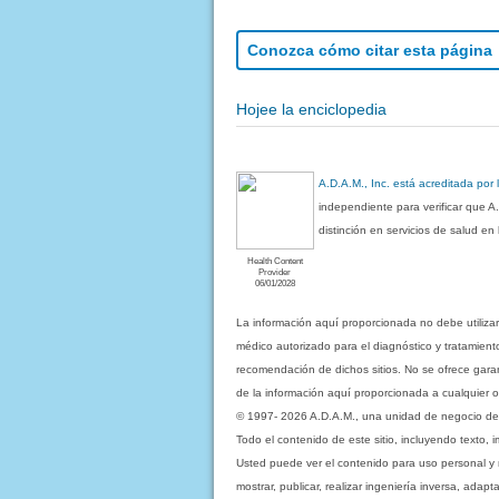
Conozca cómo citar esta página
Hojee la enciclopedia
A.D.A.M., Inc. está acreditada por
independiente para verificar que A
distinción en servicios de salud e
Health Content
Provider
06/01/2028
La información aquí proporcionada no debe utiliza
médico autorizado para el diagnóstico y tratamient
recomendación de dichos sitios. No se ofrece garant
de la información aquí proporcionada a cualquier o
© 1997- 2026 A.D.A.M., una unidad de negocio de Eb
Todo el contenido de este sitio, incluyendo texto, 
Usted puede ver el contenido para uso personal y no 
mostrar, publicar, realizar ingeniería inversa, ada