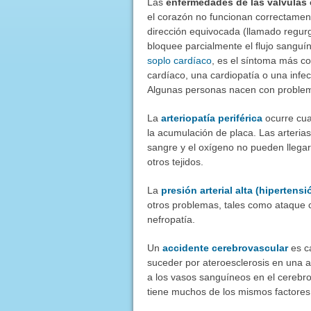
Las
enfermedades de las válvulas 
el corazón no funcionan correctament
dirección equivocada (llamado regurgi
bloquee parcialmente el flujo sanguí
soplo cardíaco
, es el síntoma más c
cardíaco, una cardiopatía o una infe
Algunas personas nacen con problem
La
arteriopatía periférica
ocurre cuan
la acumulación de placa. Las arteria
sangre y el oxígeno no pueden llegar 
otros tejidos.
La
presión arterial alta (hipertensi
otros problemas, tales como ataque c
nefropatía.
Un
accidente cerebrovascular
es ca
suceder por ateroesclerosis en una a
a los vasos sanguíneos en el cerebro
tiene muchos de los mismos factores