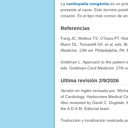
La
cardiopatía congénita
es un prob
presente al nacer. Este término pued
corazón. Es el tipo más común de an
Referencias
Fang JC, Metkus TS, O'Gara PT. Histor
Mann DL, Tomaselli GF, et al, eds.
Br
Medicine
. 13th ed. Philadelphia, PA:
Goldman L. Approach to the patient w
eds.
Goldman-Cecil Medicine
. 27th e
Ultima revisión 2/9/2026
Versión en inglés revisada por: Mich
of Cardiology, Harborview Medical Ce
Also reviewed by David C. Dugdale, M
the A.D.A.M. Editorial team.
Traducción y localización realizada p