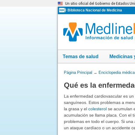
Omita
Un sitio oficial del Gobierno de Estados Un
y
Biblioteca Nacional de Medicina
vaya
al
Contenido
Temas de salud
Medicinas 
Usted
Página Principal
→
Enciclopedia médica
está
Qué es la enfermeda
aquí:
La enfermedad cardiovascular es un 
sanguíneos. Estos problemas a men
la grasa y el
colesterol
se acumulan en
acumulación se llama placa. Con el t
problemas en todo el cuerpo. Si una a
un ataque cardíaco o un accidente c