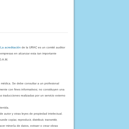
.
La acreditación
de la URAC es un comité auditor
s empresas en alcanzar esta tan importante
D.A.M.
 médica. Se debe consultar a un profesional
mente con fines informativos; no constituyen una
as traducciones realizadas por un servicio externo
tenida.
e autor y otras leyes de propiedad intelectual.
 copiar, reproducir, distribuir, transmitir,
acer minería de datos, extraer o crear obras