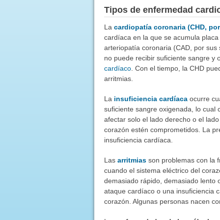
Tipos de enfermedad cardi
La
cardiopatía coronaria (CHD, por
cardíaca en la que se acumula placa
arteriopatía coronaria (CAD, por sus 
no puede recibir suficiente sangre 
cardíaco
. Con el tiempo, la CHD pued
arritmias.
La
insuficiencia cardíaca
ocurre cu
suficiente sangre oxigenada, lo cua
afectar solo el lado derecho o el la
corazón estén comprometidos. La pre
insuficiencia cardíaca.
Las
arritmias
son problemas con la fr
cuando el sistema eléctrico del cora
demasiado rápido, demasiado lento o
ataque cardíaco o una insuficiencia 
corazón. Algunas personas nacen con