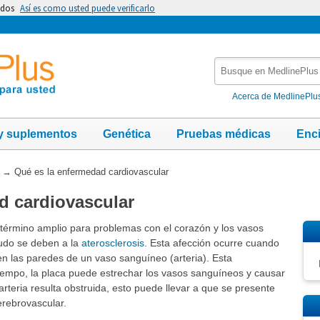
idos
Así es como usted puede verificarlo
Busque
en
MedlinePlus
Acerca de MedlinePlu
y suplementos
Genética
Pruebas médicas
Enc
→
Qué es la enfermedad cardiovascular
d cardiovascular
término amplio para problemas con el corazón y los vasos
udo se deben a la
aterosclerosis
. Esta afección ocurre cuando
 las paredes de un vaso sanguíneo (arteria). Esta
iempo, la placa puede estrechar los vasos sanguíneos y causar
rteria resulta obstruida, esto puede llevar a que se presente
erebrovascular.