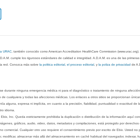
 la URAC
, también conocido como American Accreditation HealthCare Commission (www.urac.org)
.D.A.M. cumple los rigurosos estándares de calidad e integridad. A.D.A.M. es una de las primera
n la red. Conozca más sobre
la politica editorial, el proceso editorial
, y
la poliza de privacidad
de A.
rse durante ninguna emergencia médica ni para el diagnóstico o tratamiento de ninguna afección
o de cualquiera y todas las afecciones médicas. Los enlaces a otros sitios se proporcionan única
ía alguna, expresa ni implícita, en cuanto a la precisión, fiabilidad, puntualidad o exactitud de l
tro idioma.
ix, Inc. Queda estrictamente prohibida la duplicación o distribución de la información aquí con
imágenes, gráficos, audio, video, datos, metadatos y compilaciones, está protegido por derechos d
comercial. Cualquier otro uso requiere el consentimiento previo por escrito de Ebix. Usted no puede
ptar, modificar, almacenar más allá del almacenamiento en caché habitual del navegador, indexar, h