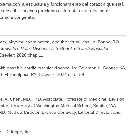
lema con la estructura y funcionamiento del corazón que está
e describir muchos problemas diferentes que afectan el
omalía congénita.
y, physical examination, and the virtual visit. In: Bonow RO,
aunwald's Heart Disease: A Textbook of Cardiovascular
 Elsevier; 2026:chap 11.
ith possible cardiovascular disease. In: Goldman L, Cooney KA,
d. Philadelphia, PA: Elsevier; 2024:chap 39.
ael A. Chen, MD, PhD, Associate Professor of Medicine, Division
nter, University of Washington Medical School, Seattle, WA.
D, Medical Director, Brenda Conaway, Editorial Director, and
or: DrTango, Inc.