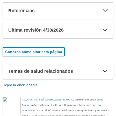
Exp
Referencias
sec
Exp
Ultima revisión 4/30/2026
sec
Conozca cómo citar esta página
Exp
Temas de salud relacionados
sec
Hojee la enciclopedia
A.D.A.M., Inc. está acreditada por la URAC
, también conocido como
American Accreditation HealthCare Commission (www.urac.org).
La
acreditación
de la URAC es un comité auditor independiente para verificar
que A.D.A.M. cumple los rigurosos estándares de calidad e integridad.