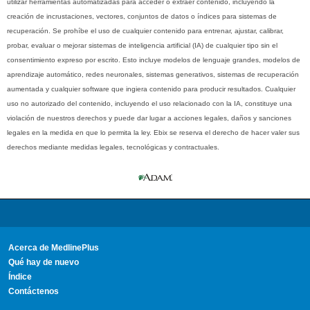
utilizar herramientas automatizadas para acceder o extraer contenido, incluyendo la
creación de incrustaciones, vectores, conjuntos de datos o índices para sistemas de
recuperación. Se prohíbe el uso de cualquier contenido para entrenar, ajustar, calibrar,
probar, evaluar o mejorar sistemas de inteligencia artificial (IA) de cualquier tipo sin el
consentimiento expreso por escrito. Esto incluye modelos de lenguaje grandes, modelos de
aprendizaje automático, redes neuronales, sistemas generativos, sistemas de recuperación
aumentada y cualquier software que ingiera contenido para producir resultados. Cualquier
uso no autorizado del contenido, incluyendo el uso relacionado con la IA, constituye una
violación de nuestros derechos y puede dar lugar a acciones legales, daños y sanciones
legales en la medida en que lo permita la ley. Ebix se reserva el derecho de hacer valer sus
derechos mediante medidas legales, tecnológicas y contractuales.
Acerca de MedlinePlus
Qué hay de nuevo
Índice
Contáctenos