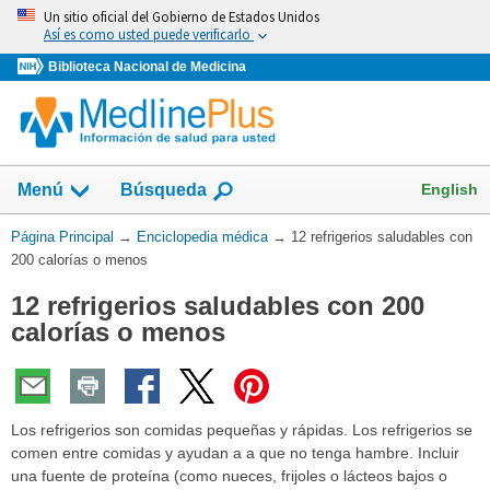
Omita
Un sitio oficial del Gobierno de Estados Unidos
y
Así es como usted puede verificarlo
vaya
Biblioteca Nacional de Medicina
al
Contenido
English
Menú
Búsqueda
Usted
Página Principal
→
Enciclopedia médica
→
12 refrigerios saludables con
está
200 calorías o menos
aquí:
12 refrigerios saludables con 200
calorías o menos
Los refrigerios son comidas pequeñas y rápidas. Los refrigerios se
comen entre comidas y ayudan a a que no tenga hambre. Incluir
una fuente de proteína (como nueces, frijoles o lácteos bajos o