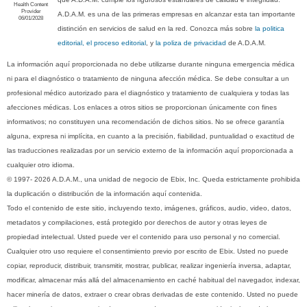
Health Content
Provider
A.D.A.M. es una de las primeras empresas en alcanzar esta tan importante
06/01/2028
distinción en servicios de salud en la red. Conozca más sobre
la politica
editorial, el proceso editorial
, y
la poliza de privacidad
de A.D.A.M.
La información aquí proporcionada no debe utilizarse durante ninguna emergencia médica
ni para el diagnóstico o tratamiento de ninguna afección médica. Se debe consultar a un
profesional médico autorizado para el diagnóstico y tratamiento de cualquiera y todas las
afecciones médicas. Los enlaces a otros sitios se proporcionan únicamente con fines
informativos; no constituyen una recomendación de dichos sitios. No se ofrece garantía
alguna, expresa ni implícita, en cuanto a la precisión, fiabilidad, puntualidad o exactitud de
las traducciones realizadas por un servicio externo de la información aquí proporcionada a
cualquier otro idioma.
© 1997- 2026 A.D.A.M., una unidad de negocio de Ebix, Inc. Queda estrictamente prohibida
la duplicación o distribución de la información aquí contenida.
Todo el contenido de este sitio, incluyendo texto, imágenes, gráficos, audio, video, datos,
metadatos y compilaciones, está protegido por derechos de autor y otras leyes de
propiedad intelectual. Usted puede ver el contenido para uso personal y no comercial.
Cualquier otro uso requiere el consentimiento previo por escrito de Ebix. Usted no puede
copiar, reproducir, distribuir, transmitir, mostrar, publicar, realizar ingeniería inversa, adaptar,
modificar, almacenar más allá del almacenamiento en caché habitual del navegador, indexar,
hacer minería de datos, extraer o crear obras derivadas de este contenido. Usted no puede