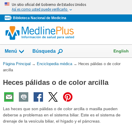
Omita
Un sitio oficial del Gobierno de Estados Unidos
y
Así es como usted puede verificarlo
vaya
Biblioteca Nacional de Medicina
al
Contenido
English
Menú
Búsqueda
Usted
Página Principal
→
Enciclopedia médica
→
Heces pálidas o de color
está
arcilla
aquí:
Heces pálidas o de color arcilla
Las heces que son pálidas o de color arcilla o masilla pueden
deberse a problemas en el sistema biliar. Este es el sistema de
drenaje de la vesícula biliar, el hígado y el páncreas.