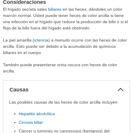
Consideraciones
El hígado secreta sales
biliares
en las heces, dándoles un color
marrón normal. Usted puede tener heces de color arcilla si tiene
una infección en el hígado que reduce la producción de bilis o si el
flujo de la bilis fuera del hígado está obstruido.
La piel amarilla (
ictericia
) a menudo ocurre con las heces de color
arcilla. Esto puede ser debido a la acumulación de químicos
biliares en el cuerpo.
También puede presentarse orina oscura con heces de color
arcilla.
Col
Causas
sec
Causas
Las posibles causas de las heces de color arcilla incluyen:
ha
Hepatitis alcohólica
sido
extendido.
Cirrosis biliar
Cáncer o tumores no cancerosos (benignos) del