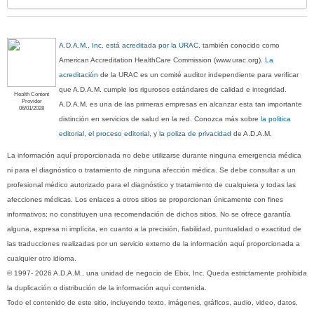
A.D.A.M., Inc. está acreditada por la URAC
, también conocido como
American Accreditation HealthCare Commission (www.urac.org).
La
acreditación
de la URAC es un comité auditor independiente para verificar
que A.D.A.M. cumple los rigurosos estándares de calidad e integridad.
Health Content
Provider
A.D.A.M. es una de las primeras empresas en alcanzar esta tan importante
06/01/2028
distinción en servicios de salud en la red. Conozca más sobre
la politica
editorial, el proceso editorial
, y
la poliza de privacidad
de A.D.A.M.
La información aquí proporcionada no debe utilizarse durante ninguna emergencia médica
ni para el diagnóstico o tratamiento de ninguna afección médica. Se debe consultar a un
profesional médico autorizado para el diagnóstico y tratamiento de cualquiera y todas las
afecciones médicas. Los enlaces a otros sitios se proporcionan únicamente con fines
informativos; no constituyen una recomendación de dichos sitios. No se ofrece garantía
alguna, expresa ni implícita, en cuanto a la precisión, fiabilidad, puntualidad o exactitud de
las traducciones realizadas por un servicio externo de la información aquí proporcionada a
cualquier otro idioma.
© 1997- 2026 A.D.A.M., una unidad de negocio de Ebix, Inc. Queda estrictamente prohibida
la duplicación o distribución de la información aquí contenida.
Todo el contenido de este sitio, incluyendo texto, imágenes, gráficos, audio, video, datos,