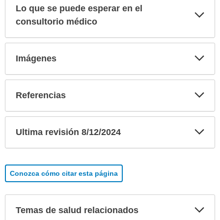
Lo que se puede esperar en el
Exp
sec
consultorio médico
Exp
Imágenes
sec
Exp
Referencias
sec
Exp
Ultima revisión 8/12/2024
sec
Conozca cómo citar esta página
Exp
Temas de salud relacionados
sec