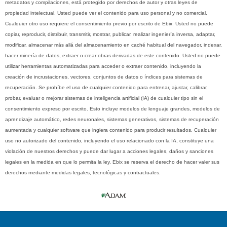
metadatos y compilaciones, está protegido por derechos de autor y otras leyes de
propiedad intelectual. Usted puede ver el contenido para uso personal y no comercial.
Cualquier otro uso requiere el consentimiento previo por escrito de Ebix. Usted no puede
copiar, reproducir, distribuir, transmitir, mostrar, publicar, realizar ingeniería inversa, adaptar,
modificar, almacenar más allá del almacenamiento en caché habitual del navegador, indexar,
hacer minería de datos, extraer o crear obras derivadas de este contenido. Usted no puede
utilizar herramientas automatizadas para acceder o extraer contenido, incluyendo la
creación de incrustaciones, vectores, conjuntos de datos o índices para sistemas de
recuperación. Se prohíbe el uso de cualquier contenido para entrenar, ajustar, calibrar,
probar, evaluar o mejorar sistemas de inteligencia artificial (IA) de cualquier tipo sin el
consentimiento expreso por escrito. Esto incluye modelos de lenguaje grandes, modelos de
aprendizaje automático, redes neuronales, sistemas generativos, sistemas de recuperación
aumentada y cualquier software que ingiera contenido para producir resultados. Cualquier
uso no autorizado del contenido, incluyendo el uso relacionado con la IA, constituye una
violación de nuestros derechos y puede dar lugar a acciones legales, daños y sanciones
legales en la medida en que lo permita la ley. Ebix se reserva el derecho de hacer valer sus
derechos mediante medidas legales, tecnológicas y contractuales.