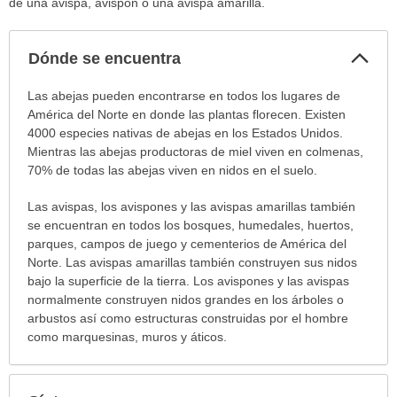
de una avispa, avispón o una avispa amarilla.
Col
Dónde se encuentra
sec
Dónde
Las abejas pueden encontrarse en todos los lugares de
se
América del Norte en donde las plantas florecen. Existen
encuentra
4000 especies nativas de abejas en los Estados Unidos.
ha
Mientras las abejas productoras de miel viven en colmenas,
sido
70% de todas las abejas viven en nidos en el suelo.
extendido.
Las avispas, los avispones y las avispas amarillas también
se encuentran en todos los bosques, humedales, huertos,
parques, campos de juego y cementerios de América del
Norte. Las avispas amarillas también construyen sus nidos
bajo la superficie de la tierra. Los avispones y las avispas
normalmente construyen nidos grandes en los árboles o
arbustos así como estructuras construidas por el hombre
como marquesinas, muros y áticos.
Exp