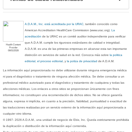
sec
A.D.A.M., Inc. está acreditada por la URAC
, también conocido como
American Accreditation HealthCare Commission (www.urac.org).
La
acreditación
de la URAC es un comité auditor independiente para verificar
que A.D.A.M. cumple los rigurosos estándares de calidad e integridad.
Health Content
Provider
A.D.A.M. es una de las primeras empresas en alcanzar esta tan importante
06/01/2028
distinción en servicios de salud en la red. Conozca más sobre
la politica
editorial, el proceso editorial
, y
la poliza de privacidad
de A.D.A.M.
La información aquí proporcionada no debe utilizarse durante ninguna emergencia médica
ni para el diagnóstico o tratamiento de ninguna afección médica. Se debe consultar a un
profesional médico autorizado para el diagnóstico y tratamiento de cualquiera y todas las
afecciones médicas. Los enlaces a otros sitios se proporcionan únicamente con fines
informativos; no constituyen una recomendación de dichos sitios. No se ofrece garantía
alguna, expresa ni implícita, en cuanto a la precisión, fiabilidad, puntualidad o exactitud de
las traducciones realizadas por un servicio externo de la información aquí proporcionada a
cualquier otro idioma.
© 1997- 2026 A.D.A.M., una unidad de negocio de Ebix, Inc. Queda estrictamente prohibida
la duplicación o distribución de la información aquí contenida.