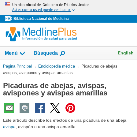
Omita
Un sitio oficial del Gobierno de Estados Unidos
y
Así es como usted puede verificarlo
vaya
Biblioteca Nacional de Medicina
al
Contenido
English
Menú
Búsqueda
Usted
Página Principal
→
Enciclopedia médica
→
Picaduras de abejas,
está
avispas, avispones y avispas amarillas
aquí:
Picaduras de abejas, avispas,
avispones y avispas amarillas
Este artículo describe los efectos de una picadura de una abeja,
avispa
, avispón o una avispa amarilla.