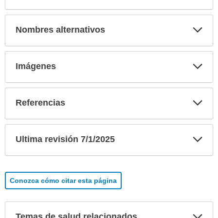
Exp
Nombres alternativos
sec
Exp
Imágenes
sec
Exp
Referencias
sec
Exp
Ultima revisión 7/1/2025
sec
Conozca cómo citar esta página
Exp
Temas de salud relacionados