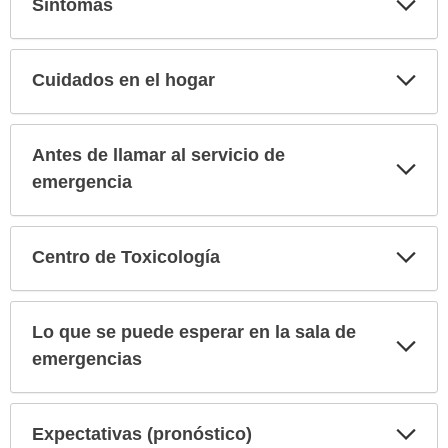
Síntomas
sec
Exp
Cuidados en el hogar
sec
Antes de llamar al servicio de
Exp
sec
emergencia
Exp
Centro de Toxicología
sec
Lo que se puede esperar en la sala de
Exp
sec
emergencias
Exp
Expectativas (pronóstico)
sec