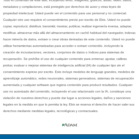
Todo el contenido de este sitio, incluyendo texto, imágenes, gráficos, audio, video, datos,
metadatos y compilaciones, está protegido por derechos de autor y otras leyes de
propiedad intelectual. Usted puede ver el contenido para uso personal y no comercial.
Cualquier otro uso requiere el consentimiento previo por escrito de Ebix. Usted no puede
copiar, reproducir, distribuir, transmitir, mostrar, publicar, realizar ingeniería inversa, adaptar,
modificar, almacenar más allá del almacenamiento en caché habitual del navegador, indexar,
hacer minería de datos, extraer o crear obras derivadas de este contenido. Usted no puede
utilizar herramientas automatizadas para acceder o extraer contenido, incluyendo la
creación de incrustaciones, vectores, conjuntos de datos o índices para sistemas de
recuperación. Se prohíbe el uso de cualquier contenido para entrenar, ajustar, calibrar,
probar, evaluar o mejorar sistemas de inteligencia artificial (IA) de cualquier tipo sin el
consentimiento expreso por escrito. Esto incluye modelos de lenguaje grandes, modelos de
aprendizaje automático, redes neuronales, sistemas generativos, sistemas de recuperación
aumentada y cualquier software que ingiera contenido para producir resultados. Cualquier
uso no autorizado del contenido, incluyendo el uso relacionado con la IA, constituye una
violación de nuestros derechos y puede dar lugar a acciones legales, daños y sanciones
legales en la medida en que lo permita la ley. Ebix se reserva el derecho de hacer valer sus
derechos mediante medidas legales, tecnológicas y contractuales.