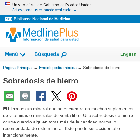
Omita
Un sitio oficial del Gobierno de Estados Unidos
y
Así es como usted puede verificarlo
vaya
Biblioteca Nacional de Medicina
al
Contenido
English
Menú
Búsqueda
Usted
Página Principal
→
Enciclopedia médica
→
Sobredosis de hierro
está
Sobredosis de hierro
aquí:
El hierro es un mineral que se encuentra en muchos suplementos
de vitaminas o minerales de venta libre. Una sobredosis de hierro
ocurre cuando alguien toma más de la cantidad normal o
recomendada de este mineral. Esto puede ser accidental o
intencionalmente.