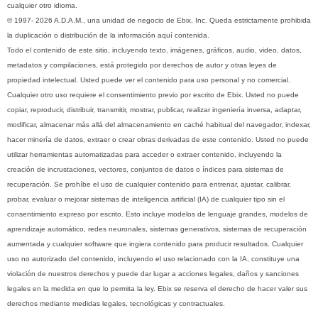
cualquier otro idioma.
© 1997- 2026 A.D.A.M., una unidad de negocio de Ebix, Inc. Queda estrictamente prohibida
la duplicación o distribución de la información aquí contenida.
Todo el contenido de este sitio, incluyendo texto, imágenes, gráficos, audio, video, datos,
metadatos y compilaciones, está protegido por derechos de autor y otras leyes de
propiedad intelectual. Usted puede ver el contenido para uso personal y no comercial.
Cualquier otro uso requiere el consentimiento previo por escrito de Ebix. Usted no puede
copiar, reproducir, distribuir, transmitir, mostrar, publicar, realizar ingeniería inversa, adaptar,
modificar, almacenar más allá del almacenamiento en caché habitual del navegador, indexar,
hacer minería de datos, extraer o crear obras derivadas de este contenido. Usted no puede
utilizar herramientas automatizadas para acceder o extraer contenido, incluyendo la
creación de incrustaciones, vectores, conjuntos de datos o índices para sistemas de
recuperación. Se prohíbe el uso de cualquier contenido para entrenar, ajustar, calibrar,
probar, evaluar o mejorar sistemas de inteligencia artificial (IA) de cualquier tipo sin el
consentimiento expreso por escrito. Esto incluye modelos de lenguaje grandes, modelos de
aprendizaje automático, redes neuronales, sistemas generativos, sistemas de recuperación
aumentada y cualquier software que ingiera contenido para producir resultados. Cualquier
uso no autorizado del contenido, incluyendo el uso relacionado con la IA, constituye una
violación de nuestros derechos y puede dar lugar a acciones legales, daños y sanciones
legales en la medida en que lo permita la ley. Ebix se reserva el derecho de hacer valer sus
derechos mediante medidas legales, tecnológicas y contractuales.