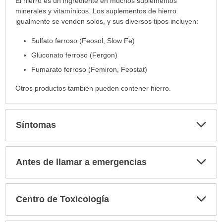
Dónde
El hierro es un ingrediente en muchos suplementos
se
minerales y vitamínicos. Los suplementos de hierro
encuentra
igualmente se venden solos, y sus diversos tipos incluyen:
ha
Sulfato ferroso (Feosol, Slow Fe)
sido
extendido.
Gluconato ferroso (Fergon)
Fumarato ferroso (Femiron, Feostat)
Otros productos también pueden contener hierro.
Exp
Síntomas
sec
Exp
Antes de llamar a emergencias
sec
Exp
Centro de Toxicología
sec