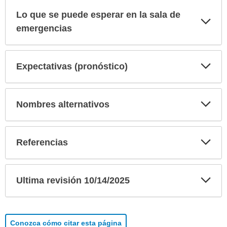
Lo que se puede esperar en la sala de
Exp
sec
emergencias
Exp
Expectativas (pronóstico)
sec
Exp
Nombres alternativos
sec
Exp
Referencias
sec
Exp
Ultima revisión 10/14/2025
sec
Conozca cómo citar esta página