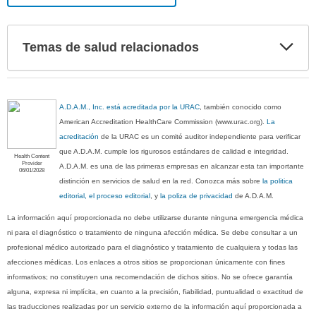
Exp
Temas de salud relacionados
sec
A.D.A.M., Inc. está acreditada por la URAC
, también conocido como
American Accreditation HealthCare Commission (www.urac.org).
La
acreditación
de la URAC es un comité auditor independiente para verificar
que A.D.A.M. cumple los rigurosos estándares de calidad e integridad.
Health Content
Provider
A.D.A.M. es una de las primeras empresas en alcanzar esta tan importante
06/01/2028
distinción en servicios de salud en la red. Conozca más sobre
la politica
editorial, el proceso editorial
, y
la poliza de privacidad
de A.D.A.M.
La información aquí proporcionada no debe utilizarse durante ninguna emergencia médica
ni para el diagnóstico o tratamiento de ninguna afección médica. Se debe consultar a un
profesional médico autorizado para el diagnóstico y tratamiento de cualquiera y todas las
afecciones médicas. Los enlaces a otros sitios se proporcionan únicamente con fines
informativos; no constituyen una recomendación de dichos sitios. No se ofrece garantía
alguna, expresa ni implícita, en cuanto a la precisión, fiabilidad, puntualidad o exactitud de
las traducciones realizadas por un servicio externo de la información aquí proporcionada a