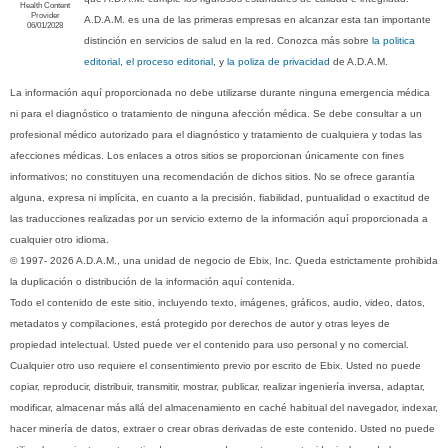
Health Content
Provider
A.D.A.M. es una de las primeras empresas en alcanzar esta tan importante
06/01/2028
distinción en servicios de salud en la red. Conozca más sobre
la politica
editorial, el proceso editorial
, y
la poliza de privacidad
de A.D.A.M.
La información aquí proporcionada no debe utilizarse durante ninguna emergencia médica
ni para el diagnóstico o tratamiento de ninguna afección médica. Se debe consultar a un
profesional médico autorizado para el diagnóstico y tratamiento de cualquiera y todas las
afecciones médicas. Los enlaces a otros sitios se proporcionan únicamente con fines
informativos; no constituyen una recomendación de dichos sitios. No se ofrece garantía
alguna, expresa ni implícita, en cuanto a la precisión, fiabilidad, puntualidad o exactitud de
las traducciones realizadas por un servicio externo de la información aquí proporcionada a
cualquier otro idioma.
© 1997- 2026 A.D.A.M., una unidad de negocio de Ebix, Inc. Queda estrictamente prohibida
la duplicación o distribución de la información aquí contenida.
Todo el contenido de este sitio, incluyendo texto, imágenes, gráficos, audio, video, datos,
metadatos y compilaciones, está protegido por derechos de autor y otras leyes de
propiedad intelectual. Usted puede ver el contenido para uso personal y no comercial.
Cualquier otro uso requiere el consentimiento previo por escrito de Ebix. Usted no puede
copiar, reproducir, distribuir, transmitir, mostrar, publicar, realizar ingeniería inversa, adaptar,
modificar, almacenar más allá del almacenamiento en caché habitual del navegador, indexar,
hacer minería de datos, extraer o crear obras derivadas de este contenido. Usted no puede