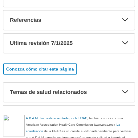
Exp
Referencias
sec
Exp
Ultima revisión 7/1/2025
sec
Conozca cómo citar esta página
Exp
Temas de salud relacionados
sec
A.D.A.M., Inc. está acreditada por la URAC
, también conocido como
American Accreditation HealthCare Commission (www.urac.org).
La
acreditación
de la URAC es un comité auditor independiente para verificar
que A.D.A.M. cumple los rigurosos estándares de calidad e integridad.