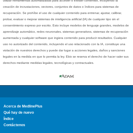
utilizar herramientas automatizadas para acceder o extraer contenido, incluyendo la
creación de incrustaciones, vectores, conjuntos de datos o índices para sistemas de
recuperación. Se prohíbe el uso de cualquier contenido para entrenar, ajustar, calibrar,
probar, evaluar o mejorar sistemas de inteligencia artificial (IA) de cualquier tipo sin el
consentimiento expreso por escrito. Esto incluye modelos de lenguaje grandes, modelos de
aprendizaje automático, redes neuronales, sistemas generativos, sistemas de recuperación
aumentada y cualquier software que ingiera contenido para producir resultados. Cualquier
uso no autorizado del contenido, incluyendo el uso relacionado con la IA, constituye una
violación de nuestros derechos y puede dar lugar a acciones legales, daños y sanciones
legales en la medida en que lo permita la ley. Ebix se reserva el derecho de hacer valer sus
derechos mediante medidas legales, tecnológicas y contractuales.
Acerca de MedlinePlus
Qué hay de nuevo
Índice
Contáctenos