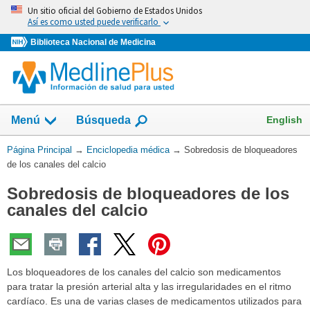
Omita
Un sitio oficial del Gobierno de Estados Unidos
y
Así es como usted puede verificarlo
vaya
Biblioteca Nacional de Medicina
al
Contenido
English
Menú
Búsqueda
Usted
Página Principal
→
Enciclopedia médica
→
Sobredosis de bloqueadores
está
de los canales del calcio
aquí:
Sobredosis de bloqueadores de los
canales del calcio
Los bloqueadores de los canales del calcio son medicamentos
para tratar la presión arterial alta y las irregularidades en el ritmo
cardíaco. Es una de varias clases de medicamentos utilizados para