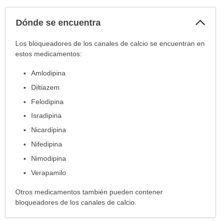
Col
Dónde se encuentra
sec
Dónde
Los bloqueadores de los canales de calcio se encuentran en
se
estos medicamentos:
encuentra
Amlodipina
ha
sido
Diltiazem
extendido.
Felodipina
Isradipina
Nicardipina
Nifedipina
Nimodipina
Verapamilo
Otros medicamentos también pueden contener
bloqueadores de los canales de calcio.