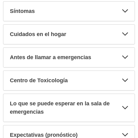
Exp
Síntomas
sec
Exp
Cuidados en el hogar
sec
Exp
Antes de llamar a emergencias
sec
Exp
Centro de Toxicología
sec
Lo que se puede esperar en la sala de
Exp
sec
emergencias
Exp
Expectativas (pronóstico)
sec