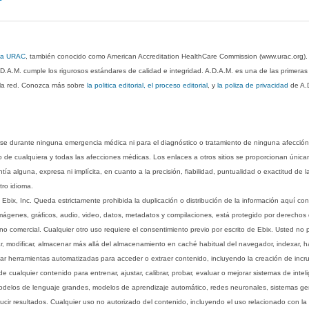
 la URAC
, también conocido como American Accreditation HealthCare Commission (www.urac.org)
.D.A.M. cumple los rigurosos estándares de calidad e integridad. A.D.A.M. es una de las primera
n la red. Conozca más sobre
la politica editorial, el proceso editorial
, y
la poliza de privacidad
de A.
rse durante ninguna emergencia médica ni para el diagnóstico o tratamiento de ninguna afección
o de cualquiera y todas las afecciones médicas. Los enlaces a otros sitios se proporcionan única
ía alguna, expresa ni implícita, en cuanto a la precisión, fiabilidad, puntualidad o exactitud de l
tro idioma.
ix, Inc. Queda estrictamente prohibida la duplicación o distribución de la información aquí con
imágenes, gráficos, audio, video, datos, metadatos y compilaciones, está protegido por derechos d
comercial. Cualquier otro uso requiere el consentimiento previo por escrito de Ebix. Usted no puede
ptar, modificar, almacenar más allá del almacenamiento en caché habitual del navegador, indexar, h
ar herramientas automatizadas para acceder o extraer contenido, incluyendo la creación de incru
ualquier contenido para entrenar, ajustar, calibrar, probar, evaluar o mejorar sistemas de inteligen
 modelos de lenguaje grandes, modelos de aprendizaje automático, redes neuronales, sistemas g
ucir resultados. Cualquier uso no autorizado del contenido, incluyendo el uso relacionado con la