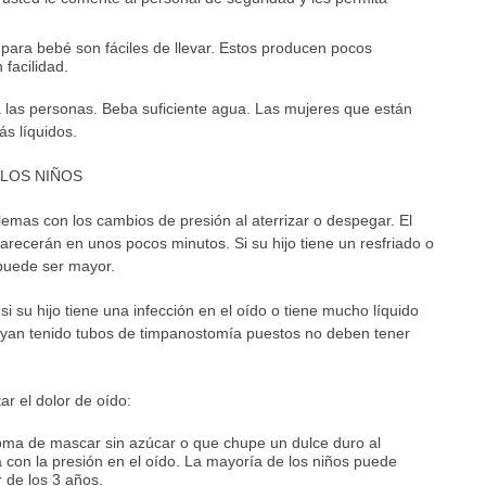
para bebé son fáciles de llevar. Estos producen pocos
facilidad.
 a las personas. Beba suficiente agua. Las mujeres que están
s líquidos.
 LOS NIÑOS
lemas con los cambios de presión al aterrizar o despegar. El
arecerán en unos pocos minutos. Si su hijo tiene un resfriado o
 puede ser mayor.
i su hijo tiene una infección en el oído o tiene mucho líquido
ayan tenido tubos de timpanostomía puestos no deben tener
ar el dolor de oído:
oma de mascar sin azúcar o que chupe un dulce duro al
a con la presión en el oído. La mayoría de los niños puede
 de los 3 años.