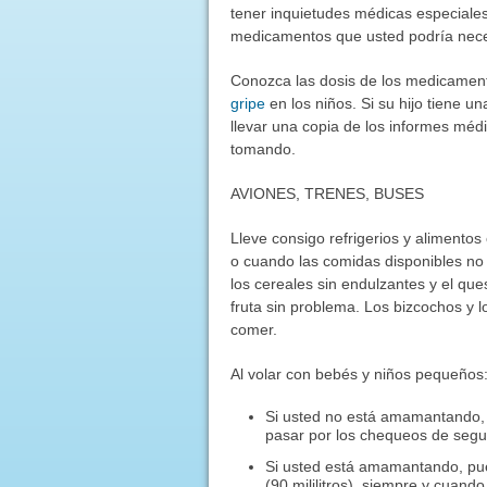
tener inquietudes médicas especiales
medicamentos que usted podría necesi
Conozca las dosis de los medicame
gripe
en los niños. Si su hijo tiene u
llevar una copia de los informes méd
tomando.
AVIONES, TRENES, BUSES
Lleve consigo refrigerios y alimento
o cuando las comidas disponibles no 
los cereales sin endulzantes y el qu
fruta sin problema. Los bizcochos y 
comer.
Al volar con bebés y niños pequeños
Si usted no está amamantando, 
pasar por los chequeos de segu
Si usted está amamantando, pue
(90 mililitros), siempre y cuand