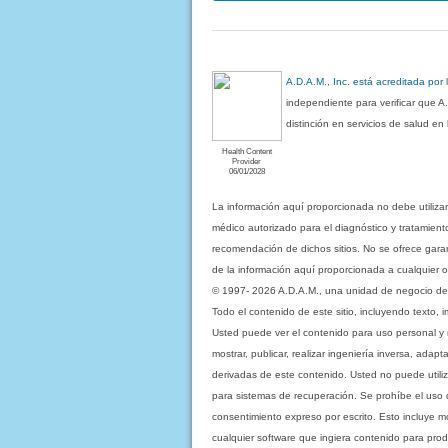
A.D.A.M., Inc. está acreditada por
independiente para verificar que A
distinción en servicios de salud e
Health Content
Provider
06/01/2028
La información aquí proporcionada no debe utiliza
médico autorizado para el diagnóstico y tratamient
recomendación de dichos sitios. No se ofrece garant
de la información aquí proporcionada a cualquier o
© 1997- 2026 A.D.A.M., una unidad de negocio de Eb
Todo el contenido de este sitio, incluyendo texto, 
Usted puede ver el contenido para uso personal y no 
mostrar, publicar, realizar ingeniería inversa, ada
derivadas de este contenido. Usted no puede utiliz
para sistemas de recuperación. Se prohíbe el uso de c
consentimiento expreso por escrito. Esto incluye
cualquier software que ingiera contenido para prod