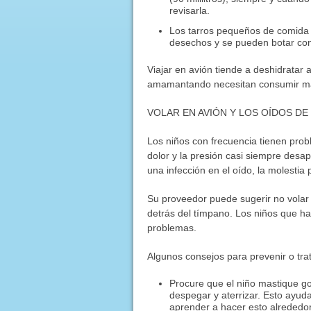
revisarla.
Los tarros pequeños de comida 
desechos y se pueden botar con 
Viajar en avión tiende a deshidratar
amamantando necesitan consumir má
VOLAR EN AVIÓN Y LOS OÍDOS DE
Los niños con frecuencia tienen prob
dolor y la presión casi siempre desap
una infección en el oído, la molestia
Su proveedor puede sugerir no volar s
detrás del tímpano. Los niños que h
problemas.
Algunos consejos para prevenir o trat
Procure que el niño mastique g
despegar y aterrizar. Esto ayud
aprender a hacer esto alrededor