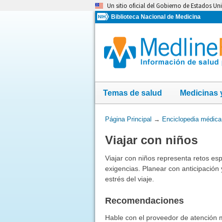
Omita
Un sitio oficial del Gobierno de Estados Un
y
Biblioteca Nacional de Medicina
vaya
al
Contenido
Temas de salud
Medicinas 
Usted
Página Principal
→
Enciclopedia médica
está
Viajar con niños
aquí:
Viajar con niños representa retos es
exigencias. Planear con anticipación 
estrés del viaje.
Recomendaciones
Hable con el proveedor de atención m