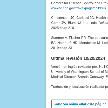
Centers for Disease Control and Preve
wwwnc.cdc.gov/travel/page/children
.
Christenson JC, Carlucci JG. Health ad
Geme JW, Blum NJ, et al, eds.
Nelson
2025:chap 218.
Summer A, Fischer PR. The pediatric
BA, Nothdurft HD, Mendelson M, Lede
2019:chap 23.
Ultima revisión 10/20/2024
Versión en inglés revisada por: Neil 
University of Washington School of M
Medical Director, Brenda Conaway, Edi
Traducción y localización realizada p
Conozca cómo citar esta página