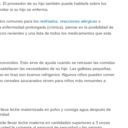
. El proveedor de su hijo también puede hablarle sobre los
tar si su hijo se enferma.
ntos comunes para los
resfriados
,
reacciones alérgicas
o
na enfermedad prolongada (crónica), piense en la posibilidad de
icos recientes y una lista de todos los medicamentos que está
s conocidos. Esto sirve de ayuda cuando se retrasan las comidas
satisfacen las necesidades de su hijo. Las galletas pequeñas,
eso en tiras son buenos refrigerios. Algunos niños pueden comer
los cereales azucarados sirven para niños más renuentes a
:
lleve leche maternizada en polvo y consiga agua después de
ridad.
de llevar leche materna en cantidades superiores a 3 onzas
o usted le comente al personal de seguridad y les permita