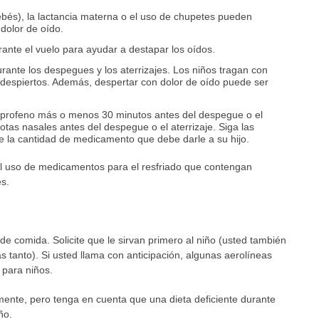
ebés), la lactancia materna o el uso de chupetes pueden
dolor de oído.
rante el vuelo para ayudar a destapar los oídos.
urante los despegues y los aterrizajes. Los niños tragan con
despiertos. Además, despertar con dolor de oído puede ser
buprofeno más o menos 30 minutos antes del despegue o el
gotas nasales antes del despegue o el aterrizaje. Siga las
e la cantidad de medicamento que debe darle a su hijo.
l uso de medicamentos para el resfriado que contengan
s.
de comida. Solicite que le sirvan primero al niño (usted también
 tanto). Si usted llama con anticipación, algunas aerolíneas
para niños.
mente, pero tenga en cuenta que una dieta deficiente durante
ño.