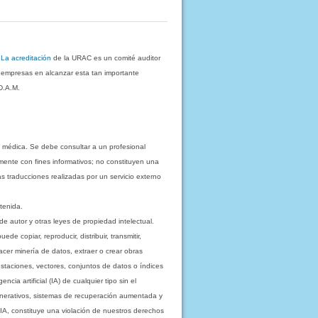
.
La acreditación
de la URAC es un comité auditor
s empresas en alcanzar esta tan importante
D.A.M.
 médica. Se debe consultar a un profesional
mente con fines informativos; no constituyen una
as traducciones realizadas por un servicio externo
tenida.
e autor y otras leyes de propiedad intelectual.
 copiar, reproducir, distribuir, transmitir,
acer minería de datos, extraer o crear obras
staciones, vectores, conjuntos de datos o índices
cia artificial (IA) de cualquier tipo sin el
enerativos, sistemas de recuperación aumentada y
 IA, constituye una violación de nuestros derechos