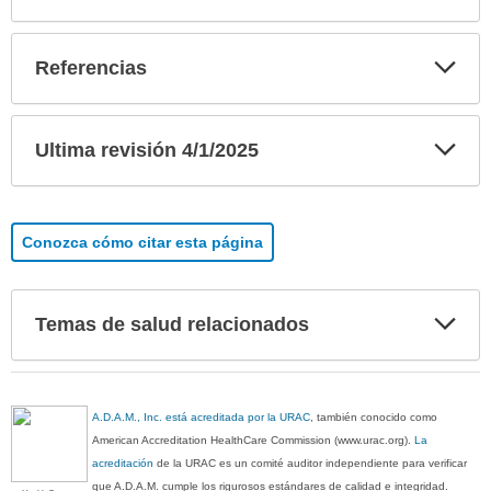
Exp
Referencias
sec
Exp
Ultima revisión 4/1/2025
sec
Conozca cómo citar esta página
Exp
Temas de salud relacionados
sec
A.D.A.M., Inc. está acreditada por la URAC
, también conocido como
American Accreditation HealthCare Commission (www.urac.org).
La
acreditación
de la URAC es un comité auditor independiente para verificar
que A.D.A.M. cumple los rigurosos estándares de calidad e integridad.