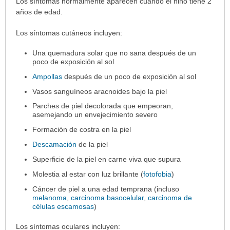
Síntomas
Los síntomas normalmente aparecen cuando el niño tiene 2
ha
años de edad.
sido
Los síntomas cutáneos incluyen:
extendido.
Una quemadura solar que no sana después de un
poco de exposición al sol
Ampollas
después de un poco de exposición al sol
Vasos sanguíneos aracnoides bajo la piel
Parches de piel decolorada que empeoran,
asemejando un envejecimiento severo
Formación de costra en la piel
Descamación
de la piel
Superficie de la piel en carne viva que supura
Molestia al estar con luz brillante (
fotofobia
)
Cáncer de piel a una edad temprana (incluso
melanoma
,
carcinoma basocelular
,
carcinoma de
células escamosas
)
Los síntomas oculares incluyen: