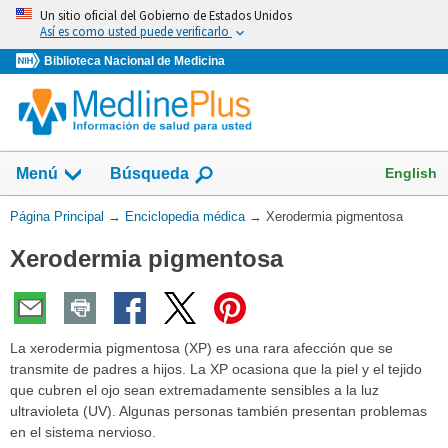
Omita
Un sitio oficial del Gobierno de Estados Unidos
y
Así es como usted puede verificarlo
vaya
Biblioteca Nacional de Medicina
al
Contenido
English
Menú
Búsqueda
Usted
Página Principal
→
Enciclopedia médica
→
Xerodermia pigmentosa
está
Xerodermia pigmentosa
aquí:
La xerodermia pigmentosa (XP) es una rara afección que se
transmite de padres a hijos. La XP ocasiona que la piel y el tejido
que cubren el ojo sean extremadamente sensibles a la luz
ultravioleta (UV). Algunas personas también presentan problemas
en el sistema nervioso.