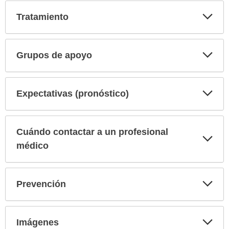
Exp
Tratamiento
sec
Exp
Grupos de apoyo
sec
Exp
Expectativas (pronóstico)
sec
Cuándo contactar a un profesional
Exp
sec
médico
Exp
Prevención
sec
Exp
Imágenes
sec