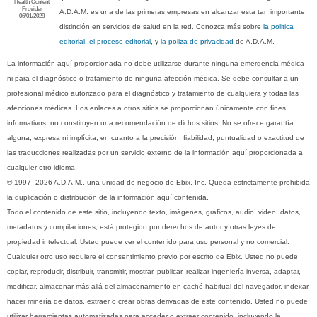
Health Content
Provider
A.D.A.M. es una de las primeras empresas en alcanzar esta tan importante
06/01/2028
distinción en servicios de salud en la red. Conozca más sobre
la politica
editorial, el proceso editorial
, y
la poliza de privacidad
de A.D.A.M.
La información aquí proporcionada no debe utilizarse durante ninguna emergencia médica
ni para el diagnóstico o tratamiento de ninguna afección médica. Se debe consultar a un
profesional médico autorizado para el diagnóstico y tratamiento de cualquiera y todas las
afecciones médicas. Los enlaces a otros sitios se proporcionan únicamente con fines
informativos; no constituyen una recomendación de dichos sitios. No se ofrece garantía
alguna, expresa ni implícita, en cuanto a la precisión, fiabilidad, puntualidad o exactitud de
las traducciones realizadas por un servicio externo de la información aquí proporcionada a
cualquier otro idioma.
© 1997- 2026 A.D.A.M., una unidad de negocio de Ebix, Inc. Queda estrictamente prohibida
la duplicación o distribución de la información aquí contenida.
Todo el contenido de este sitio, incluyendo texto, imágenes, gráficos, audio, video, datos,
metadatos y compilaciones, está protegido por derechos de autor y otras leyes de
propiedad intelectual. Usted puede ver el contenido para uso personal y no comercial.
Cualquier otro uso requiere el consentimiento previo por escrito de Ebix. Usted no puede
copiar, reproducir, distribuir, transmitir, mostrar, publicar, realizar ingeniería inversa, adaptar,
modificar, almacenar más allá del almacenamiento en caché habitual del navegador, indexar,
hacer minería de datos, extraer o crear obras derivadas de este contenido. Usted no puede
utilizar herramientas automatizadas para acceder o extraer contenido, incluyendo la