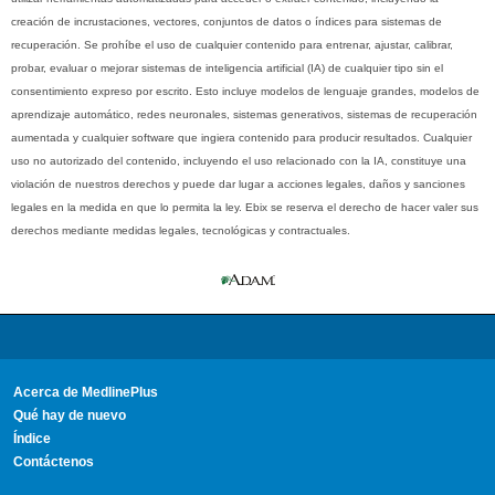
creación de incrustaciones, vectores, conjuntos de datos o índices para sistemas de
recuperación. Se prohíbe el uso de cualquier contenido para entrenar, ajustar, calibrar,
probar, evaluar o mejorar sistemas de inteligencia artificial (IA) de cualquier tipo sin el
consentimiento expreso por escrito. Esto incluye modelos de lenguaje grandes, modelos de
aprendizaje automático, redes neuronales, sistemas generativos, sistemas de recuperación
aumentada y cualquier software que ingiera contenido para producir resultados. Cualquier
uso no autorizado del contenido, incluyendo el uso relacionado con la IA, constituye una
violación de nuestros derechos y puede dar lugar a acciones legales, daños y sanciones
legales en la medida en que lo permita la ley. Ebix se reserva el derecho de hacer valer sus
derechos mediante medidas legales, tecnológicas y contractuales.
Acerca de MedlinePlus
Qué hay de nuevo
Índice
Contáctenos