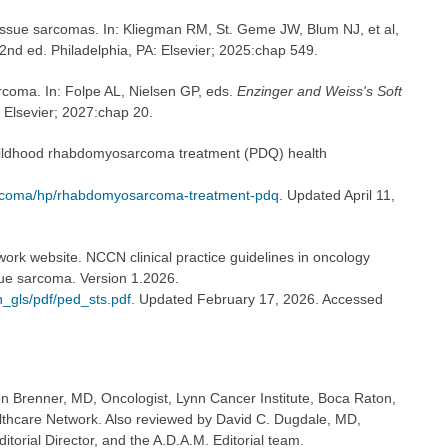
issue sarcomas. In: Kliegman RM, St. Geme JW, Blum NJ, et al,
22nd ed. Philadelphia, PA: Elsevier; 2025:chap 549.
coma. In: Folpe AL, Nielsen GP, eds.
Enzinger and Weiss's Soft
: Elsevier; 2027:chap 20.
Childhood rhabdomyosarcoma treatment (PDQ) health
sarcoma/hp/rhabdomyosarcoma-treatment-pdq
. Updated April 11,
rk website. NCCN clinical practice guidelines in oncology
ssue sarcoma. Version 1.2026.
_gls/pdf/ped_sts.pdf
. Updated February 17, 2026. Accessed
en Brenner, MD, Oncologist, Lynn Cancer Institute, Boca Raton,
thcare Network. Also reviewed by David C. Dugdale, MD,
torial Director, and the A.D.A.M. Editorial team.