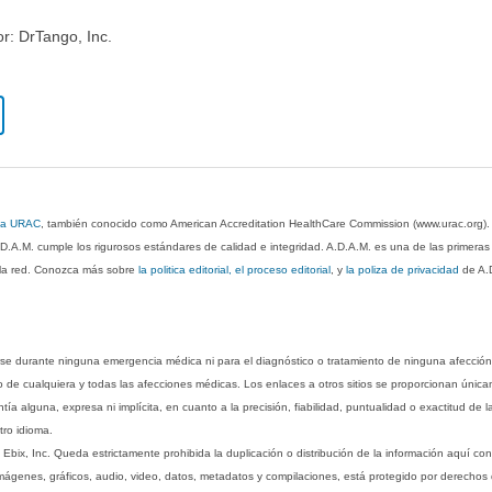
or: DrTango, Inc.
 la URAC
, también conocido como American Accreditation HealthCare Commission (www.urac.org)
.D.A.M. cumple los rigurosos estándares de calidad e integridad. A.D.A.M. es una de las primera
n la red. Conozca más sobre
la politica editorial, el proceso editorial
, y
la poliza de privacidad
de A.
rse durante ninguna emergencia médica ni para el diagnóstico o tratamiento de ninguna afección
o de cualquiera y todas las afecciones médicas. Los enlaces a otros sitios se proporcionan única
ía alguna, expresa ni implícita, en cuanto a la precisión, fiabilidad, puntualidad o exactitud de l
tro idioma.
ix, Inc. Queda estrictamente prohibida la duplicación o distribución de la información aquí con
imágenes, gráficos, audio, video, datos, metadatos y compilaciones, está protegido por derechos d