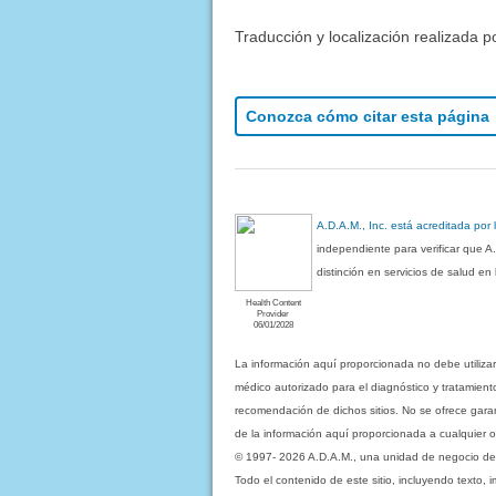
Traducción y localización realizada p
Conozca cómo citar esta página
A.D.A.M., Inc. está acreditada por
independiente para verificar que A
distinción en servicios de salud e
Health Content
Provider
06/01/2028
La información aquí proporcionada no debe utiliza
médico autorizado para el diagnóstico y tratamient
recomendación de dichos sitios. No se ofrece garant
de la información aquí proporcionada a cualquier o
© 1997- 2026 A.D.A.M., una unidad de negocio de Eb
Todo el contenido de este sitio, incluyendo texto, 