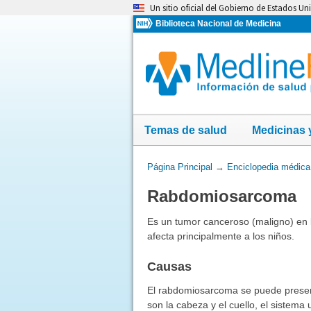
Omita
Un sitio oficial del Gobierno de Estados Un
y
Biblioteca Nacional de Medicina
vaya
al
Contenido
Temas de salud
Medicinas 
Usted
Página Principal
→
Enciclopedia médica
está
Rabdomiosarcoma
aquí:
Es un tumor canceroso (maligno) en 
afecta principalmente a los niños.
Causas
El rabdomiosarcoma se puede presen
son la cabeza y el cuello, el sistema u