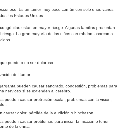
sconoce. Es un tumor muy poco común con solo unos varios
odos los Estados Unidos.
congénitas están en mayor riesgo. Algunas familias presentan
l riesgo. La gran mayoría de los niños con rabdomiosarcoma
cidos.
ue puede o no ser dolorosa.
zación del tumor.
a garganta pueden causar sangrado, congestión, problemas para
ma nervioso si se extienden al cerebro.
os pueden causar protrusión ocular, problemas con la visión,
lor.
 causar dolor, pérdida de la audición o hinchazón.
es pueden causar problemas para iniciar la micción o tener
ente de la orina.