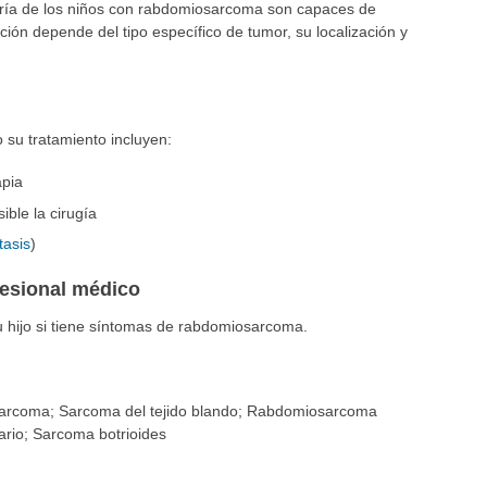
yoría de los niños con rabdomiosarcoma son capaces de
ión depende del tipo específico de tumor, su localización y
 su tratamiento incluyen:
apia
ible la cirugía
tasis
)
fesional médico
hijo si tiene síntomas de rabdomiosarcoma.
osarcoma; Sarcoma del tejido blando; Rabdomiosarcoma
rio; Sarcoma botrioides