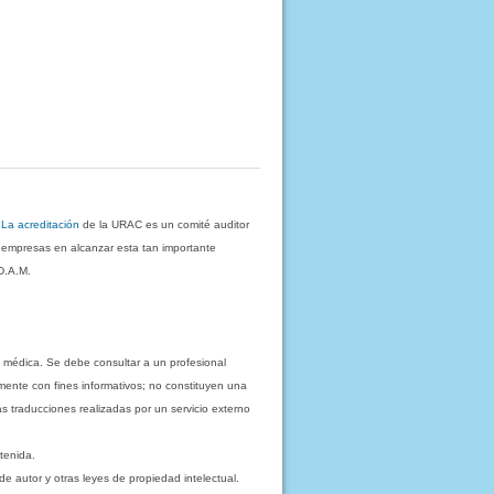
.
La acreditación
de la URAC es un comité auditor
s empresas en alcanzar esta tan importante
D.A.M.
 médica. Se debe consultar a un profesional
mente con fines informativos; no constituyen una
as traducciones realizadas por un servicio externo
tenida.
e autor y otras leyes de propiedad intelectual.