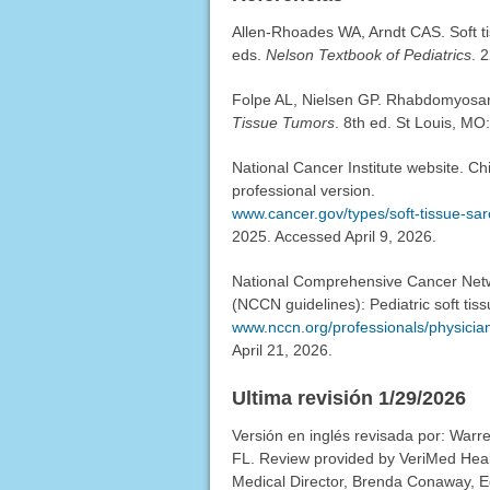
Allen-Rhoades WA, Arndt CAS. Soft t
eds.
Nelson Textbook of Pediatrics
. 
Folpe AL, Nielsen GP. Rhabdomyosar
Tissue Tumors
. 8th ed. St Louis, MO
National Cancer Institute website. 
professional version.
www.cancer.gov/types/soft-tissue-
2025. Accessed April 9, 2026.
National Comprehensive Cancer Netwo
(NCCN guidelines): Pediatric soft ti
www.nccn.org/professionals/physician
April 21, 2026.
Ultima revisión 1/29/2026
Versión en inglés revisada por: Warr
FL. Review provided by VeriMed Heal
Medical Director, Brenda Conaway, Edi