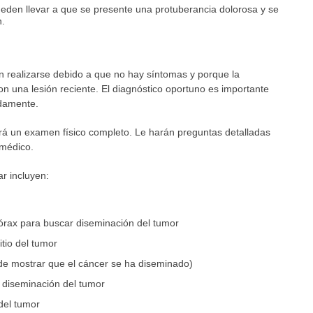
eden llevar a que se presente una protuberancia dolorosa y se
n.
en realizarse debido a que no hay síntomas y porque la
on una lesión reciente. El diagnóstico oportuno es importante
idamente.
á un examen físico completo. Le harán preguntas detalladas
 médico.
r incluyen:
órax para buscar diseminación del tumor
tio del tumor
e mostrar que el cáncer se ha diseminado)
 diseminación del tumor
 del tumor