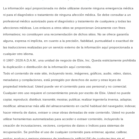
La información aquí proporcionada no debe utilizarse durante ninguna emergencia médica
ni para el diagnóstico o tratamiento de ninguna afección médica. Se debe consultar a un
profesional médico autorizado para el diagnóstico y tratamiento de cualquiera y todas las
afecciones médicas. Los enlaces a otros sitios se proporcionan únicamente con fines
informativos; no constituyen una recomendación de dichos sitios. No se ofrece garantía
alguna, expresa ni implícita, en cuanto a la precisión, fiabilidad, puntualidad o exactitud de
las traducciones realizadas por un servicio externo de la información aquí proporcionada a
cualquier otro idioma.
© 1997- 2026 A.D.A.M., una unidad de negocio de Ebix, Inc. Queda estrictamente prohibida
la duplicación o distribución de la información aquí contenida.
Todo el contenido de este sitio, incluyendo texto, imágenes, gráficos, audio, video, datos,
metadatos y compilaciones, está protegido por derechos de autor y otras leyes de
propiedad intelectual. Usted puede ver el contenido para uso personal y no comercial.
Cualquier otro uso requiere el consentimiento previo por escrito de Ebix. Usted no puede
copiar, reproducir, distribuir, transmitir, mostrar, publicar, realizar ingeniería inversa, adaptar,
modificar, almacenar más allá del almacenamiento en caché habitual del navegador, indexar,
hacer minería de datos, extraer o crear obras derivadas de este contenido. Usted no puede
utilizar herramientas automatizadas para acceder o extraer contenido, incluyendo la
creación de incrustaciones, vectores, conjuntos de datos o índices para sistemas de
recuperación. Se prohíbe el uso de cualquier contenido para entrenar, ajustar, calibrar,
probar, evaluar o mejorar sistemas de inteligencia artificial (IA) de cualquier tipo sin el