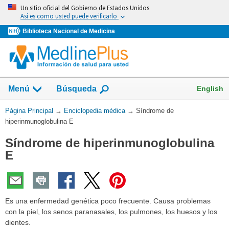
Omita
Un sitio oficial del Gobierno de Estados Unidos
y
Así es como usted puede verificarlo
vaya
Biblioteca Nacional de Medicina
al
Contenido
English
Menú
Búsqueda
Usted
Página Principal
→
Enciclopedia médica
→
Síndrome de
está
hiperinmunoglobulina E
aquí:
Síndrome de hiperinmunoglobulina
E
Es una enfermedad genética poco frecuente. Causa problemas
con la piel, los senos paranasales, los pulmones, los huesos y los
dientes.