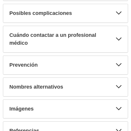
Exp
Posibles complicaciones
sec
Cuándo contactar a un profesional
Exp
sec
médico
Exp
Prevención
sec
Exp
Nombres alternativos
sec
Exp
Imágenes
sec
Exp
Referencias