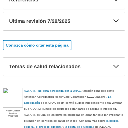
sec
Exp
Ultima revisión 7/28/2025
sec
Conozca cómo citar esta página
Exp
Temas de salud relacionados
sec
A.D.A.M., Inc. está acreditada por la URAC
, también conocido como
American Accreditation HealthCare Commission (www.urac.org).
La
acreditación
de la URAC es un comité auditor independiente para verificar
que A.D.A.M. cumple los rigurosos estándares de calidad e integridad.
Health Content
Provider
A.D.A.M. es una de las primeras empresas en alcanzar esta tan importante
06/01/2028
distinción en servicios de salud en la red. Conozca más sobre
la politica
editorial, el proceso editorial
, y
la poliza de privacidad
de A.D.A.M.