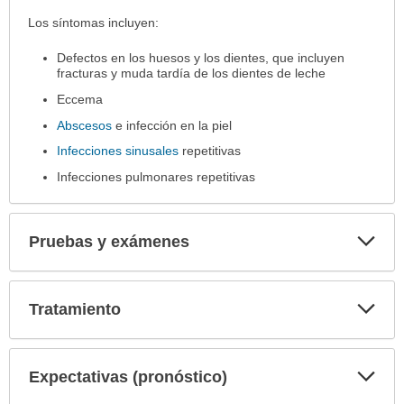
Síntomas
Los síntomas incluyen:
ha
Defectos en los huesos y los dientes, que incluyen
sido
fracturas y muda tardía de los dientes de leche
extendido.
Eccema
Abscesos
e infección en la piel
Infecciones sinusales
repetitivas
Infecciones pulmonares repetitivas
Exp
Pruebas y exámenes
sec
Exp
Tratamiento
sec
Exp
Expectativas (pronóstico)
sec