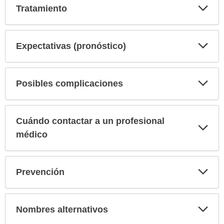
Exp
Tratamiento
sec
Exp
Expectativas (pronóstico)
sec
Exp
Posibles complicaciones
sec
Cuándo contactar a un profesional
Exp
sec
médico
Exp
Prevención
sec
Exp
Nombres alternativos
sec