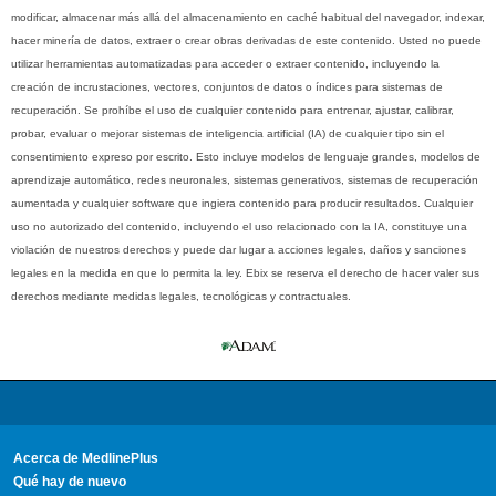
modificar, almacenar más allá del almacenamiento en caché habitual del navegador, indexar,
hacer minería de datos, extraer o crear obras derivadas de este contenido. Usted no puede
utilizar herramientas automatizadas para acceder o extraer contenido, incluyendo la
creación de incrustaciones, vectores, conjuntos de datos o índices para sistemas de
recuperación. Se prohíbe el uso de cualquier contenido para entrenar, ajustar, calibrar,
probar, evaluar o mejorar sistemas de inteligencia artificial (IA) de cualquier tipo sin el
consentimiento expreso por escrito. Esto incluye modelos de lenguaje grandes, modelos de
aprendizaje automático, redes neuronales, sistemas generativos, sistemas de recuperación
aumentada y cualquier software que ingiera contenido para producir resultados. Cualquier
uso no autorizado del contenido, incluyendo el uso relacionado con la IA, constituye una
violación de nuestros derechos y puede dar lugar a acciones legales, daños y sanciones
legales en la medida en que lo permita la ley. Ebix se reserva el derecho de hacer valer sus
derechos mediante medidas legales, tecnológicas y contractuales.
Acerca de MedlinePlus
Qué hay de nuevo