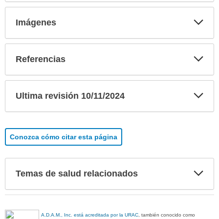
Exp
Imágenes
sec
Exp
Referencias
sec
Exp
Ultima revisión 10/11/2024
sec
Conozca cómo citar esta página
Exp
Temas de salud relacionados
sec
A.D.A.M., Inc. está acreditada por la URAC
, también conocido como