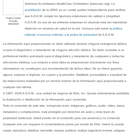
American Accreditation HealthCare Commission (www.urac.org).
La
acreditación
de la URAC es un comité auditor independiente para verificar
que A.D.A.M. cumple los rigurosos estándares de calidad e integridad.
Health Content
Provider
A.D.A.M. es una de las primeras empresas en alcanzar esta tan importante
06/01/2028
distinción en servicios de salud en la red. Conozca más sobre
la politica
editorial, el proceso editorial
, y
la poliza de privacidad
de A.D.A.M.
La información aquí proporcionada no debe utilizarse durante ninguna emergencia médica
ni para el diagnóstico o tratamiento de ninguna afección médica. Se debe consultar a un
profesional médico autorizado para el diagnóstico y tratamiento de cualquiera y todas las
afecciones médicas. Los enlaces a otros sitios se proporcionan únicamente con fines
informativos; no constituyen una recomendación de dichos sitios. No se ofrece garantía
alguna, expresa ni implícita, en cuanto a la precisión, fiabilidad, puntualidad o exactitud de
las traducciones realizadas por un servicio externo de la información aquí proporcionada a
cualquier otro idioma.
© 1997- 2026 A.D.A.M., una unidad de negocio de Ebix, Inc. Queda estrictamente prohibida
la duplicación o distribución de la información aquí contenida.
Todo el contenido de este sitio, incluyendo texto, imágenes, gráficos, audio, video, datos,
metadatos y compilaciones, está protegido por derechos de autor y otras leyes de
propiedad intelectual. Usted puede ver el contenido para uso personal y no comercial.
Cualquier otro uso requiere el consentimiento previo por escrito de Ebix. Usted no puede
copiar, reproducir, distribuir, transmitir, mostrar, publicar, realizar ingeniería inversa, adaptar,