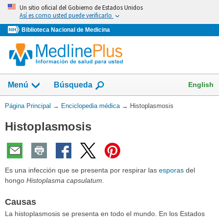
Omita
Un sitio oficial del Gobierno de Estados Unidos
y
Así es como usted puede verificarlo
vaya
Biblioteca Nacional de Medicina
al
Contenido
English
Menú
Búsqueda
Usted
Página Principal
→
Enciclopedia médica
→
Histoplasmosis
está
Histoplasmosis
aquí:
Es una infección que se presenta por respirar las
esporas
del
hongo
Histoplasma capsulatum
.
Causas
La histoplasmosis se presenta en todo el mundo. En los Estados