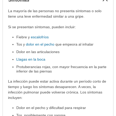
sec
Síntomas
La mayoría de las personas no presenta síntomas o solo
ha
tiene una leve enfermedad similar a una gripe.
sido
Si se presentan síntomas, pueden incluir:
extendido.
Fiebre y
escalofríos
Tos y
dolor en el pecho
que empeora al inhalar
Dolor en las articulaciones
Llagas en la boca
Protuberancias rojas, con mayor frecuencia en la parte
inferior de las piernas
La infección puede estar activa durante un período corto de
tiempo y luego los síntomas desaparecen. A veces, la
infección pulmonar puede volverse crónica. Los síntomas
incluyen:
Dolor en el pecho y dificultad para respirar
Tos, posiblemente con sangre