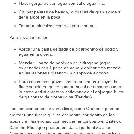
Hacer gárgaras con agua con sal o agua fría.
Chupar paletas de helado, lo cual es de gran ayuda si
tiene ardor en la boca.
Tomar analgésicos como el paracetamol.
Para las aftas orales:
Aplicar una pasta delgada de bicarbonato de sodio y
agua en la úlcera.
Mezclar 1 parte de peróxido de hidrógeno (agua
oxigenada) con 1 parte de agua y aplicar esta mezcla
en las lesiones utilizando un hisopo de algodón.
Para casos más graves, los tratamientos incluyen la
fluocinonida en gel, enjuague bucal de dexametasona,
la pasta antiinflamatoria amlexanox o el enjuague bucal
de gluconato de clorhexidina (Peridex).
Los medicamentos de venta libre, como Orabase, pueden
proteger una úlcera que se encuentre por dentro de los
labios y en las encías. Los medicamentos como el Blistex o
Campho-Phenique pueden brindar algo de alivio a las
úlceras bucales y el herpes febril, en especial si se aplican