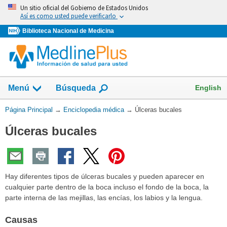
Omita
Un sitio oficial del Gobierno de Estados Unidos
y
Así es como usted puede verificarlo
vaya
Biblioteca Nacional de Medicina
al
Contenido
English
Menú
Búsqueda
Usted
Página Principal
→
Enciclopedia médica
→
Úlceras bucales
está
Úlceras bucales
aquí:
Hay diferentes tipos de úlceras bucales y pueden aparecer en
cualquier parte dentro de la boca incluso el fondo de la boca, la
parte interna de las mejillas, las encías, los labios y la lengua.
Causas