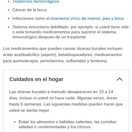
Trastornos hemorrágicos
Cáncer de la boca
Infecciones como el
exantema vírico de manos, pies y boca
Sistema inmunitario debilitado: por ejemplo, si usted tiene sida
o está tomando medicamentos para suprimir el sistema
inmunológico después de un trasplante
Los medicamentos que pueden causar úlceras bucales incluyen
ácido acetilsalicílico (
aspirin
), betabloqueadores, medicamentos
para quimioterapia, penicilamina, sulfamidas y fenitoína.
Col
Cuidados en el hogar
sec
Cuidados
Las úlceras bucales a menudo desaparecen en 10 a 14
en
días, incluso si usted no hace nada. Algunas veces, duran
el
hasta 6 semanas. Las siguientes medidas pueden hacer que
hogar
usted se sienta mejor:
ha
Evitar los alimentos o bebidas calientes, las comidas
sido
saladas o condimentadas y los cítricos.
extendido.