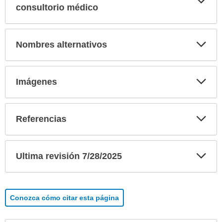
sec
consultorio médico
Exp
Nombres alternativos
sec
Exp
Imágenes
sec
Exp
Referencias
sec
Exp
Ultima revisión 7/28/2025
sec
Conozca cómo citar esta página