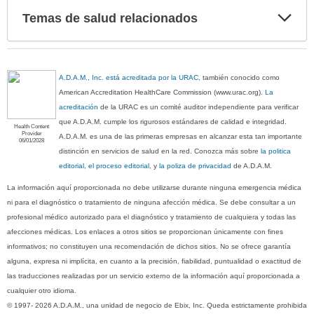
Exp
Temas de salud relacionados
sec
A.D.A.M., Inc. está acreditada por la URAC
, también conocido como
American Accreditation HealthCare Commission (www.urac.org).
La
acreditación
de la URAC es un comité auditor independiente para verificar
que A.D.A.M. cumple los rigurosos estándares de calidad e integridad.
Health Content
Provider
A.D.A.M. es una de las primeras empresas en alcanzar esta tan importante
06/01/2028
distinción en servicios de salud en la red. Conozca más sobre
la politica
editorial, el proceso editorial
, y
la poliza de privacidad
de A.D.A.M.
La información aquí proporcionada no debe utilizarse durante ninguna emergencia médica
ni para el diagnóstico o tratamiento de ninguna afección médica. Se debe consultar a un
profesional médico autorizado para el diagnóstico y tratamiento de cualquiera y todas las
afecciones médicas. Los enlaces a otros sitios se proporcionan únicamente con fines
informativos; no constituyen una recomendación de dichos sitios. No se ofrece garantía
alguna, expresa ni implícita, en cuanto a la precisión, fiabilidad, puntualidad o exactitud de
las traducciones realizadas por un servicio externo de la información aquí proporcionada a
cualquier otro idioma.
© 1997- 2026 A.D.A.M., una unidad de negocio de Ebix, Inc. Queda estrictamente prohibida