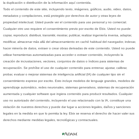
la duplicación o distribución de la información aquí contenida.
Todo el contenido de este sitio, incluyendo texto, imágenes, gráficos, audio, video, datos,
metadatos y compilaciones, está protegido por derechos de autor y otras leyes de
propiedad intelectual. Usted puede ver el contenido para uso personal y no comercial.
Cualquier otro uso requiere el consentimiento previo por escrito de Ebix. Usted no puede
copiar, reproducir, distribuir, transmitir, mostrar, publicar, realizar ingeniería inversa, adaptar,
modificar, almacenar más allá del almacenamiento en caché habitual del navegador, indexar,
hacer minería de datos, extraer o crear obras derivadas de este contenido. Usted no puede
utilizar herramientas automatizadas para acceder o extraer contenido, incluyendo la
creación de incrustaciones, vectores, conjuntos de datos o índices para sistemas de
recuperación. Se prohíbe el uso de cualquier contenido para entrenar, ajustar, calibrar,
probar, evaluar o mejorar sistemas de inteligencia artificial (IA) de cualquier tipo sin el
consentimiento expreso por escrito. Esto incluye modelos de lenguaje grandes, modelos de
aprendizaje automático, redes neuronales, sistemas generativos, sistemas de recuperación
aumentada y cualquier software que ingiera contenido para producir resultados. Cualquier
uso no autorizado del contenido, incluyendo el uso relacionado con la IA, constituye una
violación de nuestros derechos y puede dar lugar a acciones legales, daños y sanciones
legales en la medida en que lo permita la ley. Ebix se reserva el derecho de hacer valer sus
derechos mediante medidas legales, tecnológicas y contractuales.