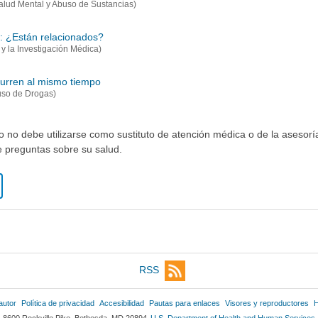
Salud Mental y Abuso de Sustancias)
o: ¿Están relacionados?
y la Investigación Médica)
curren al mismo tiempo
buso de Drogas)
io no debe utilizarse como sustituto de atención médica o de la asesor
ne preguntas sobre su salud.
RSS
autor
Política de privacidad
Accesibilidad
Pautas para enlaces
Visores y reproductores
H
8600 Rockville Pike, Bethesda, MD 20894
U.S. Department of Health and Human Services