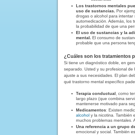
Los trastornos mentales pue
uso de sustancias.
Por ejemp
drogas o alcohol para intentar
automedicación. Además, los t
la probabilidad de que una per
El uso de sustancias y la ad
mental.
El consumo de sustan
probable que una persona teng
¿Cuáles son los tratamientos p
Si tiene un diagnóstico doble, en ge
separado. Usted y su profesional de 
ajuste a sus necesidades. El plan d
qué trastorno mental específico padec
Terapia conductual
, como ter
largo plazo (que combina servi
mantenerse motivado para segu
Medicamentos
: Existen medi
alcohol
y la nicotina. También
muchos problemas mentales. A
Una referencia a un grupo d
emocional y social. También e