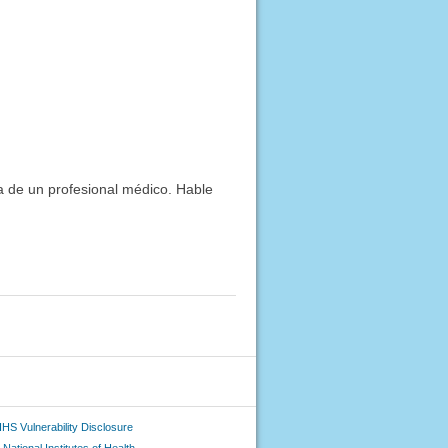
ía de un profesional médico. Hable
HS Vulnerability Disclosure
National Institutes of Health