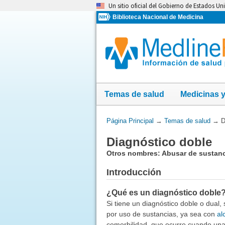
Omita
Un sitio oficial del Gobierno de Estados Un
y
Biblioteca Nacional de Medicina
vaya
al
Contenido
Temas de salud
Medicinas 
Usted
Página Principal
→
Temas de salud
→
D
está
Diagnóstico doble
aquí:
Otros nombres: Abusar de sustanc
Introducción
¿Qué es un diagnóstico doble
Si tiene un diagnóstico doble o dual, 
por uso de sustancias, ya sea con
al
comorbilidad, que ocurre cuando una