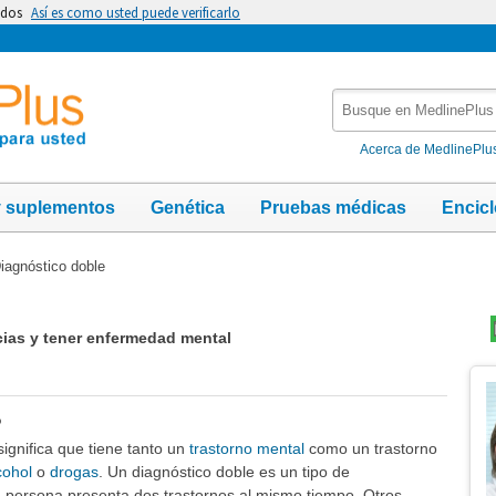
idos
Así es como usted puede verificarlo
Busque
en
MedlinePlus
Acerca de MedlinePlu
y suplementos
Genética
Pruebas médicas
Encic
iagnóstico doble
ias y tener enfermedad mental
Te
Im
?
significa que tiene tanto un
trastorno mental
como un trastorno
cohol
o
drogas
. Un diagnóstico doble es un tipo de
 persona presenta dos trastornos al mismo tiempo. Otros