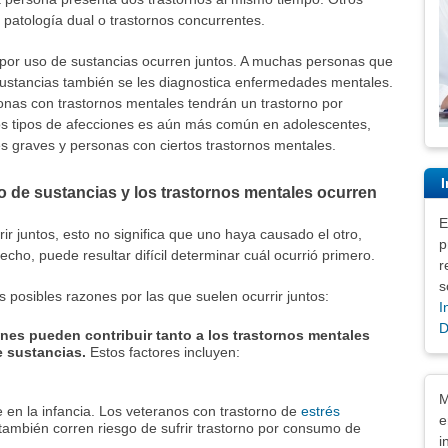
patología dual o trastornos concurrentes.
 por uso de sustancias ocurren juntos. A muchas personas que
sustancias también se les diagnostica enfermedades mentales.
sonas con trastornos mentales tendrán un trastorno por
s tipos de afecciones es aún más común en adolescentes,
graves y personas con ciertos trastornos mentales.
I
o de sustancias y los trastornos mentales ocurren
E
r juntos, esto no significa que uno haya causado el otro,
p
echo, puede resultar difícil determinar cuál ocurrió primero.
r
s
 posibles razones por las que suelen ocurrir juntos:
I
D
nes pueden contribuir tanto a los trastornos mentales
e sustancias.
Estos factores incluyen:
Exe
M
en la infancia. Los veteranos con trastorno de
estrés
e
también corren riesgo de sufrir trastorno por consumo de
i