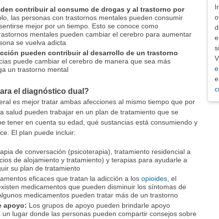
I
den contribuir al consumo de drogas y al trastorno por
o
lo, las personas con trastornos mentales pueden consumir
 sentirse mejor por un tiempo. Esto se conoce como
d
rastornos mentales pueden cambiar el cerebro para aumentar
e
sona se vuelva adicta
s
icción pueden contribuir al desarrollo de un trastorno
V
cias puede cambiar el cerebro de manera que sea más
e
a un trastorno mental
e
c
ara el diagnóstico dual?
neral es mejor tratar ambas afecciones al mismo tiempo que por
la salud pueden trabajar en un plan de tratamiento que se
ebe tener en cuenta su edad, qué sustancias está consumiendo y
e. El plan puede incluir:
apia de conversación (psicoterapia), tratamiento residencial a
cios de alojamiento y tratamiento) y terapias para ayudarle a
ir su plan de tratamiento
camentos eficaces que tratan la adicción a los
opioides
, el
 existen medicamentos que pueden disminuir los síntomas de
lgunos medicamentos pueden tratar más de un trastorno
e apoyo:
Los grupos de apoyo pueden brindarle apoyo
s un lugar donde las personas pueden compartir consejos sobre