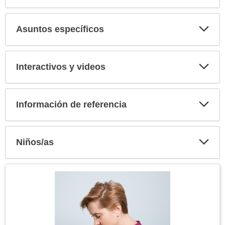
Expa
secci
Asuntos específicos
Expa
secci
Interactivos y videos
Expa
secci
Información de referencia
Expa
secci
Niños/as
Expa
secci
Tema
Imagen