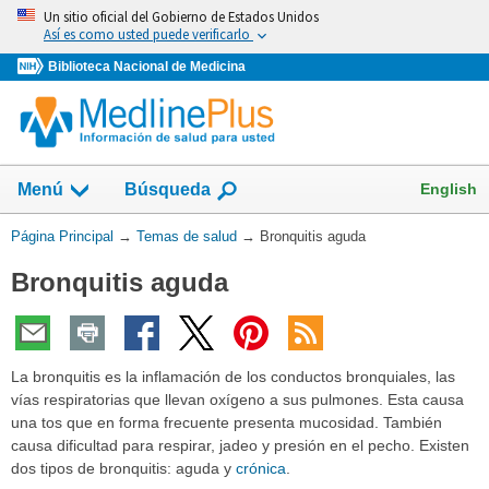
Omita
Un sitio oficial del Gobierno de Estados Unidos
y
Así es como usted puede verificarlo
vaya
Biblioteca Nacional de Medicina
al
Contenido
Mostrar
English
Menú
Búsqueda
el
campo
Usted
Página Principal
→
Temas de salud
→
Bronquitis aguda
de
está
Bronquitis aguda
aquí:
La bronquitis es la inflamación de los conductos bronquiales, las
vías respiratorias que llevan oxígeno a sus pulmones. Esta causa
una tos que en forma frecuente presenta mucosidad. También
causa dificultad para respirar, jadeo y presión en el pecho. Existen
dos tipos de bronquitis: aguda y
crónica
.