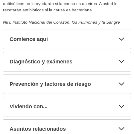
antibióticos no le ayudarán si la causa es un virus. A usted le
recetarán antibióticos si la causa es bacteriana.
NIH: Instituto Nacional del Corazón, los Pulmones y la Sangre
Comience aquí
Expa
secci
Diagnóstico y exámenes
Expa
secci
Prevención y factores de riesgo
Expa
secci
Viviendo con...
Expa
secci
Asuntos relacionados