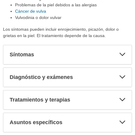
Problemas de la piel debidos a las alergias
Cáncer de vulva
Vulvodinia o dolor vulvar
Los síntomas pueden incluir enrojecimiento, picazón, dolor o
grietas en la piel. El tratamiento depende de la causa.
Síntomas
Expa
secci
Diagnóstico y exámenes
Expa
secci
Tratamientos y terapias
Expa
secci
Asuntos específicos
Expa
secci