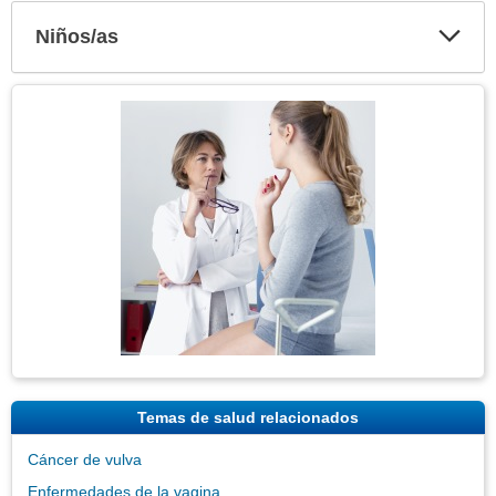
Niños/as
Expa
secci
Tema
Imagen
Temas de salud relacionados
Cáncer de vulva
Enfermedades de la vagina