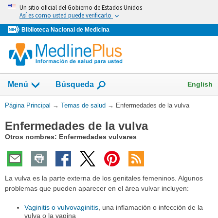
Omita
Un sitio oficial del Gobierno de Estados Unidos
y
Así es como usted puede verificarlo
vaya
Biblioteca Nacional de Medicina
al
Contenido
Mostrar
English
Menú
Búsqueda
el
campo
Usted
Página Principal
→
Temas de salud
→
Enfermedades de la vulva
de
está
Enfermedades de la vulva
aquí:
Otros nombres: Enfermedades vulvares
La vulva es la parte externa de los genitales femeninos. Algunos
problemas que pueden aparecer en el área vulvar incluyen:
Vaginitis o vulvovaginitis
, una inflamación o infección de la
vulva o la vagina