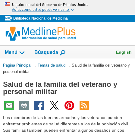
Omita
Un sitio oficial del Gobierno de Estados Unidos
y
Así es como usted puede verificarlo
vaya
Biblioteca Nacional de Medicina
al
Contenido
Mostrar
English
Menú
Búsqueda
el
campo
Usted
Página Principal
→
Temas de salud
→
Salud de la familia del veterano y
de
está
personal militar
aquí:
Salud de la familia del veterano y
personal militar
Los miembros de las fuerzas armadas y los veteranos pueden
enfrentar problemas de salud diferentes a los de la población civil.
Sus familias también pueden enfrentar algunos desafíos únicos