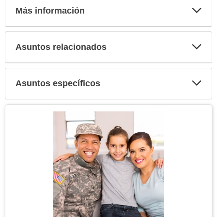
Más información
Expa
secci
Asuntos relacionados
Expa
secci
Asuntos específicos
Expa
secci
Tema
Imagen