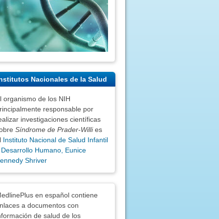
nstitutos Nacionales de la Salud
l organismo de los NIH
rincipalmente responsable por
ealizar investigaciones científicas
obre
Síndrome de Prader-Willi
es
l
Instituto Nacional de Salud Infantil
 Desarrollo Humano, Eunice
ennedy Shriver
nciones
edlinePlus en español contiene
nlaces a documentos con
nformación de salud de los