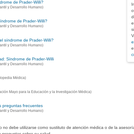
drome de Prader-Willi?
I
nfantil y Desarrollo Humano)
o
d
índrome de Prader-Willi?
e
nfantil y Desarrollo Humano)
s
V
el síndrome de Prader-Willi?
e
nfantil y Desarrollo Humano)
e
c
ad: Síndrome de Prader-Willi
nfantil y Desarrollo Humano)
lopedia Médica)
ción Mayo para la Educación y la Investigación Médica)
s preguntas frecuentes
nfantil y Desarrollo Humano)
io no debe utilizarse como sustituto de atención médica o de la asesor
ne preguntas sobre su salud.