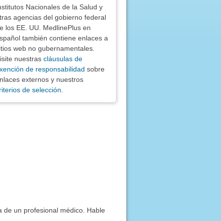
nstitutos Nacionales de la Salud y
tras agencias del gobierno federal
e los EE. UU. MedlinePlus en
spañol también contiene enlaces a
itios web no gubernamentales.
isite nuestras
cláusulas de
xención de responsabilidad
sobre
nlaces externos y nuestros
riterios de selección
.
ía de un profesional médico. Hable