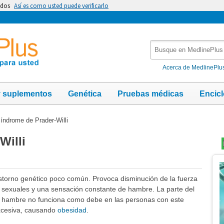
idos
Así es como usted puede verificarlo
Busque
en
MedlinePlus
Acerca de MedlinePlu
y suplementos
Genética
Pruebas médicas
Encic
índrome de Prader-Willi
Willi
Te
Im
astorno genético poco común. Provoca disminución de la fuerza
 sexuales y una sensación constante de hambre. La parte del
el hambre no funciona como debe en las personas con este
xcesiva, causando
obesidad
.