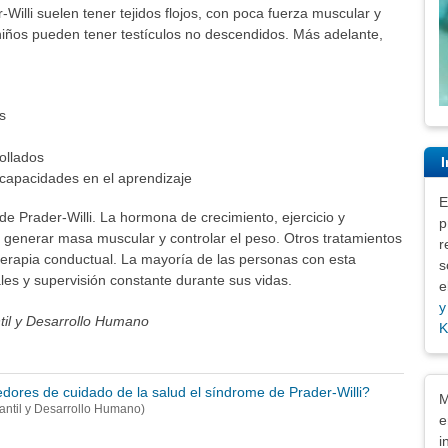
illi suelen tener tejidos flojos, con poca fuerza muscular y
niños pueden tener testículos no descendidos. Más adelante,
s
ollados
I
scapacidades en el aprendizaje
E
de Prader-Willi. La hormona de crecimiento, ejercicio y
p
a generar masa muscular y controlar el peso. Otros tratamientos
r
terapia conductual. La mayoría de las personas con esta
s
les y supervisión constante durante sus vidas.
e
y
ntil y Desarrollo Humano
K
Exe
dores de cuidado de la salud el síndrome de Prader-Willi?
M
nfantil y Desarrollo Humano)
e
i