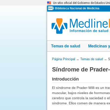
Omita
Un sitio oficial del Gobierno de Estados Un
y
Biblioteca Nacional de Medicina
vaya
al
Contenido
Temas de salud
Medicinas 
Usted
Página Principal
→
Temas de salud
→
S
está
Síndrome de Prader-
aquí:
Introducción
El síndrome de Prader-Willi es un tr
muscular, bajos niveles de hormonas
cerebro que controla la saciedad o 
síndrome. Ellos comen de manera e