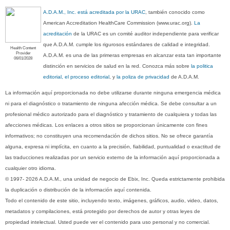
A.D.A.M., Inc. está acreditada por la URAC
, también conocido como
American Accreditation HealthCare Commission (www.urac.org).
La
acreditación
de la URAC es un comité auditor independiente para verificar
que A.D.A.M. cumple los rigurosos estándares de calidad e integridad.
Health Content
Provider
A.D.A.M. es una de las primeras empresas en alcanzar esta tan importante
06/01/2028
distinción en servicios de salud en la red. Conozca más sobre
la politica
editorial, el proceso editorial
, y
la poliza de privacidad
de A.D.A.M.
La información aquí proporcionada no debe utilizarse durante ninguna emergencia médica
ni para el diagnóstico o tratamiento de ninguna afección médica. Se debe consultar a un
profesional médico autorizado para el diagnóstico y tratamiento de cualquiera y todas las
afecciones médicas. Los enlaces a otros sitios se proporcionan únicamente con fines
informativos; no constituyen una recomendación de dichos sitios. No se ofrece garantía
alguna, expresa ni implícita, en cuanto a la precisión, fiabilidad, puntualidad o exactitud de
las traducciones realizadas por un servicio externo de la información aquí proporcionada a
cualquier otro idioma.
© 1997- 2026 A.D.A.M., una unidad de negocio de Ebix, Inc. Queda estrictamente prohibida
la duplicación o distribución de la información aquí contenida.
Todo el contenido de este sitio, incluyendo texto, imágenes, gráficos, audio, video, datos,
metadatos y compilaciones, está protegido por derechos de autor y otras leyes de
propiedad intelectual. Usted puede ver el contenido para uso personal y no comercial.