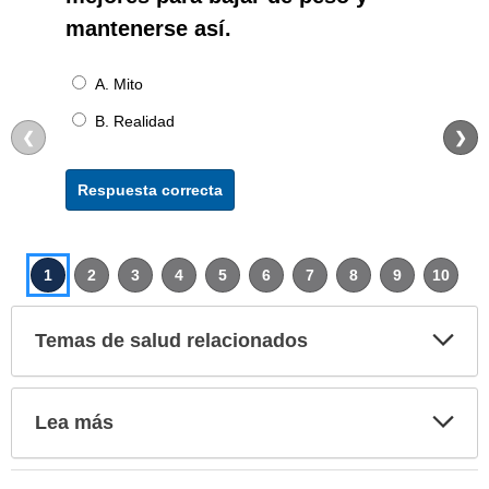
mantenerse así.
A. Mito
B. Realidad
❮
❯
Respuesta correcta
1
2
3
4
5
6
7
8
9
10
Exp
Temas de salud relacionados
sec
Exp
Lea más
sec