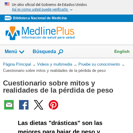
Omita
Un sitio oficial del Gobierno de Estados Unidos
y
Así es como usted puede verificarlo
vaya
Biblioteca Nacional de Medicina
al
Contenido
English
Menú
Búsqueda
Usted
Página Principal
→
Videos y multimedia
→
Pruebe su conocimiento
→
está
Cuestionario sobre mitos y realidades de la pérdida de peso
aquí:
Cuestionario sobre mitos y
realidades de la pérdida de peso
Las dietas "drásticas" son las
mejores para bajar de peso y