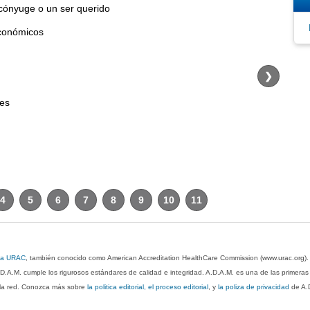
cónyuge o un ser querido
conómicos
❯
res
4
5
6
7
8
9
10
11
 la URAC
, también conocido como American Accreditation HealthCare Commission (www.urac.org)
.D.A.M. cumple los rigurosos estándares de calidad e integridad. A.D.A.M. es una de las primera
n la red. Conozca más sobre
la politica editorial, el proceso editorial
, y
la poliza de privacidad
de A.