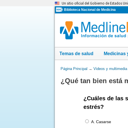
Omita
Un sitio oficial del Gobierno de Estados Un
y
Biblioteca Nacional de Medicina
vaya
al
Contenido
Temas de salud
Medicinas 
Usted
Página Principal
→
Videos y multimedia
está
¿Qué tan bien está 
aquí:
¿Cuáles de las 
estrés?
A. Casarse