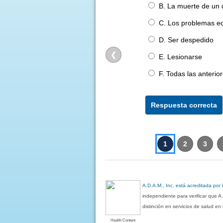
B. La muerte de un 
C. Los problemas e
D. Ser despedido
❮
E. Lesionarse
F. Todas las anterio
Respuesta correcta
1
2
3
A.D.A.M., Inc. está acreditada por
independiente para verificar que A
distinción en servicios de salud e
Health Content