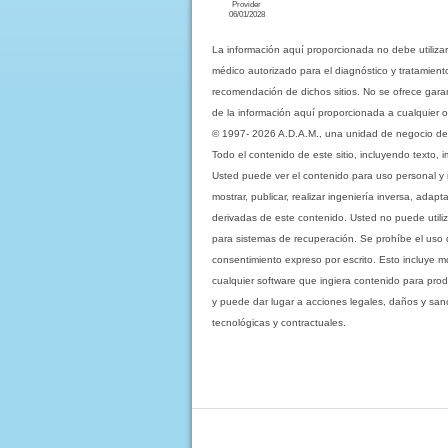
Provider
06/01/2028
La información aquí proporcionada no debe utiliza
médico autorizado para el diagnóstico y tratamient
recomendación de dichos sitios. No se ofrece garant
de la información aquí proporcionada a cualquier o
© 1997- 2026 A.D.A.M., una unidad de negocio de Eb
Todo el contenido de este sitio, incluyendo texto, 
Usted puede ver el contenido para uso personal y no 
mostrar, publicar, realizar ingeniería inversa, ada
derivadas de este contenido. Usted no puede utiliz
para sistemas de recuperación. Se prohíbe el uso de c
consentimiento expreso por escrito. Esto incluye
cualquier software que ingiera contenido para prod
y puede dar lugar a acciones legales, daños y sanc
tecnológicas y contractuales.