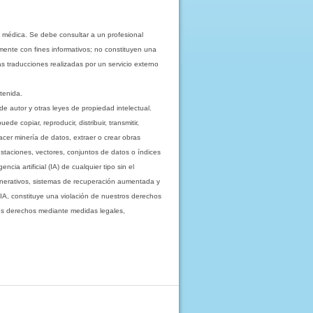
 médica. Se debe consultar a un profesional
mente con fines informativos; no constituyen una
as traducciones realizadas por un servicio externo
tenida.
e autor y otras leyes de propiedad intelectual.
 copiar, reproducir, distribuir, transmitir,
acer minería de datos, extraer o crear obras
staciones, vectores, conjuntos de datos o índices
cia artificial (IA) de cualquier tipo sin el
enerativos, sistemas de recuperación aumentada y
 IA, constituye una violación de nuestros derechos
sus derechos mediante medidas legales,