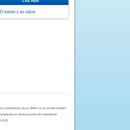
Lea más
El estrés y su salud
.
La acreditación
de la URAC es un comité auditor
s empresas en alcanzar esta tan importante
D.A.M.