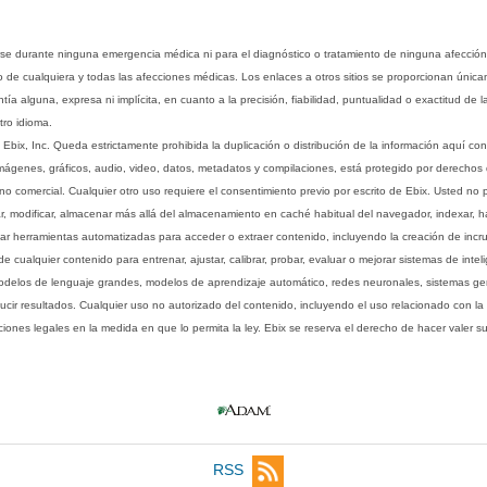
rse durante ninguna emergencia médica ni para el diagnóstico o tratamiento de ninguna afección
o de cualquiera y todas las afecciones médicas. Los enlaces a otros sitios se proporcionan única
ía alguna, expresa ni implícita, en cuanto a la precisión, fiabilidad, puntualidad o exactitud de l
tro idioma.
ix, Inc. Queda estrictamente prohibida la duplicación o distribución de la información aquí con
imágenes, gráficos, audio, video, datos, metadatos y compilaciones, está protegido por derechos d
comercial. Cualquier otro uso requiere el consentimiento previo por escrito de Ebix. Usted no puede
ptar, modificar, almacenar más allá del almacenamiento en caché habitual del navegador, indexar, h
ar herramientas automatizadas para acceder o extraer contenido, incluyendo la creación de incru
ualquier contenido para entrenar, ajustar, calibrar, probar, evaluar o mejorar sistemas de inteligen
 modelos de lenguaje grandes, modelos de aprendizaje automático, redes neuronales, sistemas g
ucir resultados. Cualquier uso no autorizado del contenido, incluyendo el uso relacionado con la
iones legales en la medida en que lo permita la ley. Ebix se reserva el derecho de hacer valer 
RSS