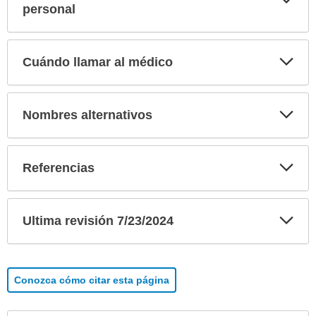
sec
personal
Exp
Cuándo llamar al médico
sec
Exp
Nombres alternativos
sec
Exp
Referencias
sec
Exp
Ultima revisión 7/23/2024
sec
Conozca cómo citar esta página