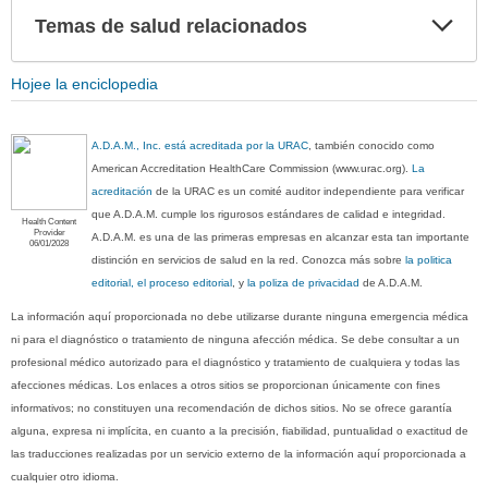
Exp
Temas de salud relacionados
sec
Hojee la enciclopedia
A.D.A.M., Inc. está acreditada por la URAC
, también conocido como
American Accreditation HealthCare Commission (www.urac.org).
La
acreditación
de la URAC es un comité auditor independiente para verificar
que A.D.A.M. cumple los rigurosos estándares de calidad e integridad.
Health Content
Provider
A.D.A.M. es una de las primeras empresas en alcanzar esta tan importante
06/01/2028
distinción en servicios de salud en la red. Conozca más sobre
la politica
editorial, el proceso editorial
, y
la poliza de privacidad
de A.D.A.M.
La información aquí proporcionada no debe utilizarse durante ninguna emergencia médica
ni para el diagnóstico o tratamiento de ninguna afección médica. Se debe consultar a un
profesional médico autorizado para el diagnóstico y tratamiento de cualquiera y todas las
afecciones médicas. Los enlaces a otros sitios se proporcionan únicamente con fines
informativos; no constituyen una recomendación de dichos sitios. No se ofrece garantía
alguna, expresa ni implícita, en cuanto a la precisión, fiabilidad, puntualidad o exactitud de
las traducciones realizadas por un servicio externo de la información aquí proporcionada a
cualquier otro idioma.