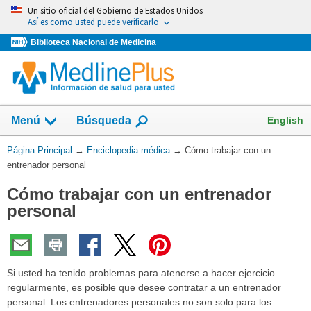
Omita
Un sitio oficial del Gobierno de Estados Unidos
y
Así es como usted puede verificarlo
vaya
Biblioteca Nacional de Medicina
al
Contenido
English
Menú
Búsqueda
Usted
Página Principal
→
Enciclopedia médica
→
Cómo trabajar con un
está
entrenador personal
aquí:
Cómo trabajar con un entrenador
personal
Si usted ha tenido problemas para atenerse a hacer ejercicio
regularmente, es posible que desee contratar a un entrenador
personal. Los entrenadores personales no son solo para los