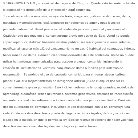
© 1997- 2026 A.D.A.M., una unidad de negocio de Ebix, Inc. Queda estrictamente prohibida
la duplicación o distribución de la información aquí contenida.
Todo el contenido de este sitio, incluyendo texto, imágenes, gráficos, audio, video, datos,
metadatos y compilaciones, está protegido por derechos de autor y otras leyes de
propiedad intelectual. Usted puede ver el contenido para uso personal y no comercial.
Cualquier otro uso requiere el consentimiento previo por escrito de Ebix. Usted no puede
copiar, reproducir, distribuir, transmitir, mostrar, publicar, realizar ingeniería inversa, adaptar,
modificar, almacenar más allá del almacenamiento en caché habitual del navegador, indexar,
hacer minería de datos, extraer o crear obras derivadas de este contenido. Usted no puede
utilizar herramientas automatizadas para acceder o extraer contenido, incluyendo la
creación de incrustaciones, vectores, conjuntos de datos o índices para sistemas de
recuperación. Se prohíbe el uso de cualquier contenido para entrenar, ajustar, calibrar,
probar, evaluar o mejorar sistemas de inteligencia artificial (IA) de cualquier tipo sin el
consentimiento expreso por escrito. Esto incluye modelos de lenguaje grandes, modelos de
aprendizaje automático, redes neuronales, sistemas generativos, sistemas de recuperación
aumentada y cualquier software que ingiera contenido para producir resultados. Cualquier
uso no autorizado del contenido, incluyendo el uso relacionado con la IA, constituye una
violación de nuestros derechos y puede dar lugar a acciones legales, daños y sanciones
legales en la medida en que lo permita la ley. Ebix se reserva el derecho de hacer valer sus
derechos mediante medidas legales, tecnológicas y contractuales.