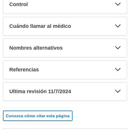
Exp
Control
sec
Exp
Cuándo llamar al médico
sec
Exp
Nombres alternativos
sec
Exp
Referencias
sec
Exp
Ultima revisión 11/7/2024
sec
Conozca cómo citar esta página