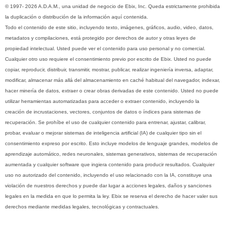
© 1997- 2026 A.D.A.M., una unidad de negocio de Ebix, Inc. Queda estrictamente prohibida
la duplicación o distribución de la información aquí contenida.
Todo el contenido de este sitio, incluyendo texto, imágenes, gráficos, audio, video, datos,
metadatos y compilaciones, está protegido por derechos de autor y otras leyes de
propiedad intelectual. Usted puede ver el contenido para uso personal y no comercial.
Cualquier otro uso requiere el consentimiento previo por escrito de Ebix. Usted no puede
copiar, reproducir, distribuir, transmitir, mostrar, publicar, realizar ingeniería inversa, adaptar,
modificar, almacenar más allá del almacenamiento en caché habitual del navegador, indexar,
hacer minería de datos, extraer o crear obras derivadas de este contenido. Usted no puede
utilizar herramientas automatizadas para acceder o extraer contenido, incluyendo la
creación de incrustaciones, vectores, conjuntos de datos o índices para sistemas de
recuperación. Se prohíbe el uso de cualquier contenido para entrenar, ajustar, calibrar,
probar, evaluar o mejorar sistemas de inteligencia artificial (IA) de cualquier tipo sin el
consentimiento expreso por escrito. Esto incluye modelos de lenguaje grandes, modelos de
aprendizaje automático, redes neuronales, sistemas generativos, sistemas de recuperación
aumentada y cualquier software que ingiera contenido para producir resultados. Cualquier
uso no autorizado del contenido, incluyendo el uso relacionado con la IA, constituye una
violación de nuestros derechos y puede dar lugar a acciones legales, daños y sanciones
legales en la medida en que lo permita la ley. Ebix se reserva el derecho de hacer valer sus
derechos mediante medidas legales, tecnológicas y contractuales.