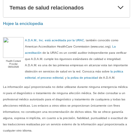
Exp
Temas de salud relacionados
sec
Hojee la enciclopedia
A.D.A.M., Inc. está acreditada por la URAC
, también conocido como
American Accreditation HealthCare Commission (www.urac.org).
La
acreditación
de la URAC es un comité auditor independiente para verificar
que A.D.A.M. cumple los rigurosos estándares de calidad e integridad.
Health Content
Provider
A.D.A.M. es una de las primeras empresas en alcanzar esta tan importante
06/01/2028
distinción en servicios de salud en la red. Conozca más sobre
la politica
editorial, el proceso editorial
, y
la poliza de privacidad
de A.D.A.M.
La información aquí proporcionada no debe utilizarse durante ninguna emergencia médica
ni para el diagnóstico o tratamiento de ninguna afección médica. Se debe consultar a un
profesional médico autorizado para el diagnóstico y tratamiento de cualquiera y todas las
afecciones médicas. Los enlaces a otros sitios se proporcionan únicamente con fines
informativos; no constituyen una recomendación de dichos sitios. No se ofrece garantía
alguna, expresa ni implícita, en cuanto a la precisión, fiabilidad, puntualidad o exactitud de
las traducciones realizadas por un servicio externo de la información aquí proporcionada a
cualquier otro idioma.