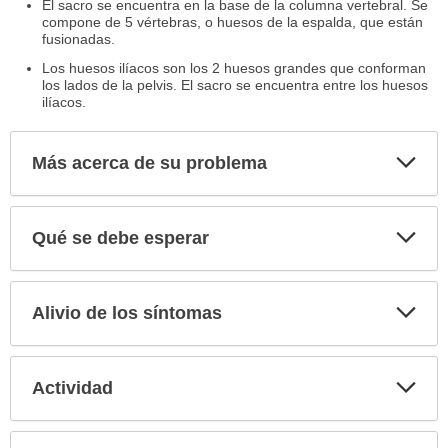
El sacro se encuentra en la base de la columna vertebral. Se
compone de 5 vértebras, o huesos de la espalda, que están
fusionadas.
Los huesos ilíacos son los 2 huesos grandes que conforman
los lados de la pelvis. El sacro se encuentra entre los huesos
ilíacos.
Exp
Más acerca de su problema
sec
Exp
Qué se debe esperar
sec
Exp
Alivio de los síntomas
sec
Exp
Actividad
sec