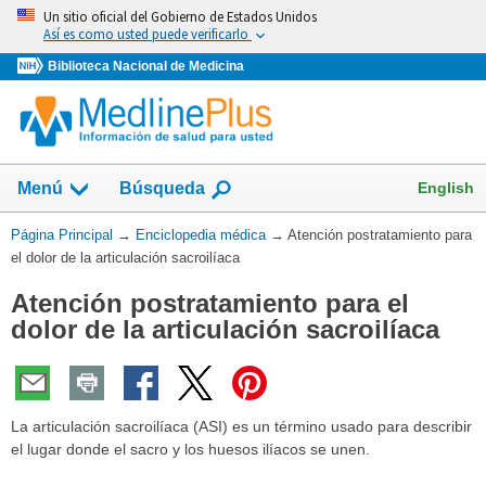
Omita
Un sitio oficial del Gobierno de Estados Unidos
y
Así es como usted puede verificarlo
vaya
Biblioteca Nacional de Medicina
al
Contenido
English
Menú
Búsqueda
Usted
Página Principal
→
Enciclopedia médica
→
Atención postratamiento para
está
el dolor de la articulación sacroilíaca
aquí:
Atención postratamiento para el
dolor de la articulación sacroilíaca
La articulación sacroilíaca (ASI) es un término usado para describir
el lugar donde el sacro y los huesos ilíacos se unen.