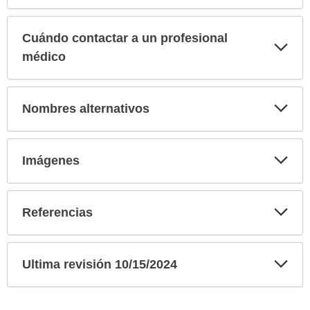
Cuándo contactar a un profesional
Exp
sec
médico
Exp
Nombres alternativos
sec
Exp
Imágenes
sec
Exp
Referencias
sec
Exp
Ultima revisión 10/15/2024
sec