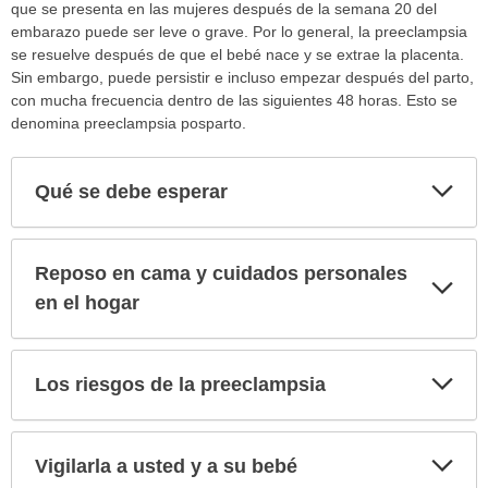
que se presenta en las mujeres después de la semana 20 del
embarazo puede ser leve o grave. Por lo general, la preeclampsia
se resuelve después de que el bebé nace y se extrae la placenta.
Sin embargo, puede persistir e incluso empezar después del parto,
con mucha frecuencia dentro de las siguientes 48 horas. Esto se
denomina preeclampsia posparto.
Exp
Qué se debe esperar
sec
Reposo en cama y cuidados personales
Exp
sec
en el hogar
Exp
Los riesgos de la preeclampsia
sec
Exp
Vigilarla a usted y a su bebé
sec