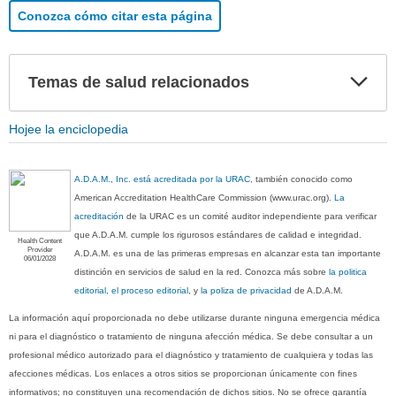
Conozca cómo citar esta página
Exp
Temas de salud relacionados
sec
Hojee la enciclopedia
A.D.A.M., Inc. está acreditada por la URAC
, también conocido como
American Accreditation HealthCare Commission (www.urac.org).
La
acreditación
de la URAC es un comité auditor independiente para verificar
que A.D.A.M. cumple los rigurosos estándares de calidad e integridad.
Health Content
Provider
A.D.A.M. es una de las primeras empresas en alcanzar esta tan importante
06/01/2028
distinción en servicios de salud en la red. Conozca más sobre
la politica
editorial, el proceso editorial
, y
la poliza de privacidad
de A.D.A.M.
La información aquí proporcionada no debe utilizarse durante ninguna emergencia médica
ni para el diagnóstico o tratamiento de ninguna afección médica. Se debe consultar a un
profesional médico autorizado para el diagnóstico y tratamiento de cualquiera y todas las
afecciones médicas. Los enlaces a otros sitios se proporcionan únicamente con fines
informativos; no constituyen una recomendación de dichos sitios. No se ofrece garantía