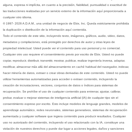
alguna, expresa ni implícita, en cuanto a la precisión, fiabilidad, puntualidad o exactitud de
las traducciones realizadas por un servicio externo de la información aquí proporcionada a
cualquier otro idioma.
© 1997- 2026 A.D.A.M., una unidad de negocio de Ebix, Inc. Queda estrictamente prohibida
la duplicación o distribución de la información aquí contenida.
Todo el contenido de este sitio, incluyendo texto, imágenes, gráficos, audio, video, datos,
metadatos y compilaciones, está protegido por derechos de autor y otras leyes de
propiedad intelectual. Usted puede ver el contenido para uso personal y no comercial.
Cualquier otro uso requiere el consentimiento previo por escrito de Ebix. Usted no puede
copiar, reproducir, distribuir, transmitir, mostrar, publicar, realizar ingeniería inversa, adaptar,
modificar, almacenar más allá del almacenamiento en caché habitual del navegador, indexar,
hacer minería de datos, extraer o crear obras derivadas de este contenido. Usted no puede
utilizar herramientas automatizadas para acceder o extraer contenido, incluyendo la
creación de incrustaciones, vectores, conjuntos de datos o índices para sistemas de
recuperación. Se prohíbe el uso de cualquier contenido para entrenar, ajustar, calibrar,
probar, evaluar o mejorar sistemas de inteligencia artificial (IA) de cualquier tipo sin el
consentimiento expreso por escrito. Esto incluye modelos de lenguaje grandes, modelos de
aprendizaje automático, redes neuronales, sistemas generativos, sistemas de recuperación
aumentada y cualquier software que ingiera contenido para producir resultados. Cualquier
uso no autorizado del contenido, incluyendo el uso relacionado con la IA, constituye una
violación de nuestros derechos y puede dar lugar a acciones legales, daños y sanciones