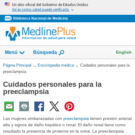
Omita
Un sitio oficial del Gobierno de Estados Unidos
y
Así es como usted puede verificarlo
vaya
Biblioteca Nacional de Medicina
al
Contenido
English
Menú
Búsqueda
Usted
Página Principal
→
Enciclopedia médica
→
Cuidados personales para la
está
preeclampsia
aquí:
Cuidados personales para la
preeclampsia
Las mujeres embarazadas con
preeclampsia
tienen presión arterial
alta y signos de daño hepático o renal. El daño renal tiene como
resultado la presencia de proteína en la orina. La preeclampsia