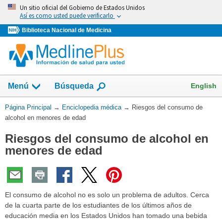
Omita
Un sitio oficial del Gobierno de Estados Unidos
y
Así es como usted puede verificarlo
vaya
Biblioteca Nacional de Medicina
al
Contenido
English
Menú
Búsqueda
Usted
Página Principal
→
Enciclopedia médica
→
Riesgos del consumo de
está
alcohol en menores de edad
aquí:
Riesgos del consumo de alcohol en
menores de edad
El consumo de alcohol no es solo un problema de adultos. Cerca
de la cuarta parte de los estudiantes de los últimos años de
educación media en los Estados Unidos han tomado una bebida