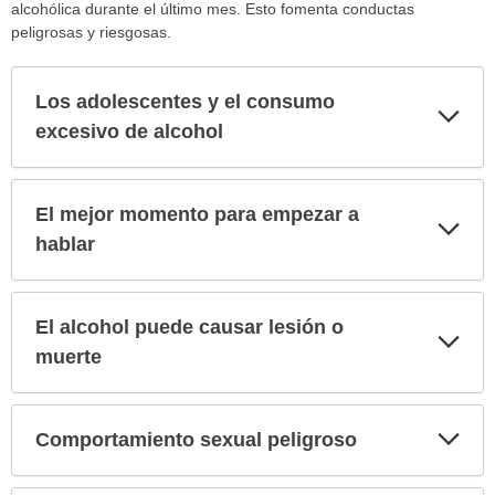
alcohólica durante el último mes. Esto fomenta conductas
peligrosas y riesgosas.
Los adolescentes y el consumo
Exp
sec
excesivo de alcohol
El mejor momento para empezar a
Exp
sec
hablar
El alcohol puede causar lesión o
Exp
sec
muerte
Exp
Comportamiento sexual peligroso
sec