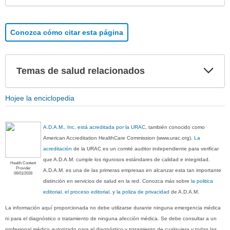
Conozca cómo citar esta página
Exp
Temas de salud relacionados
sec
Hojee la enciclopedia
A.D.A.M., Inc. está acreditada por la URAC
, también conocido como
American Accreditation HealthCare Commission (www.urac.org).
La
acreditación
de la URAC es un comité auditor independiente para verificar
que A.D.A.M. cumple los rigurosos estándares de calidad e integridad.
Health Content
Provider
A.D.A.M. es una de las primeras empresas en alcanzar esta tan importante
06/01/2028
distinción en servicios de salud en la red. Conozca más sobre
la politica
editorial, el proceso editorial
, y
la poliza de privacidad
de A.D.A.M.
La información aquí proporcionada no debe utilizarse durante ninguna emergencia médica
ni para el diagnóstico o tratamiento de ninguna afección médica. Se debe consultar a un
profesional médico autorizado para el diagnóstico y tratamiento de cualquiera y todas las