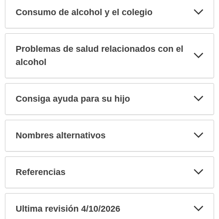
Exp
Consumo de alcohol y el colegio
sec
Problemas de salud relacionados con el
Exp
sec
alcohol
Exp
Consiga ayuda para su hijo
sec
Exp
Nombres alternativos
sec
Exp
Referencias
sec
Exp
Ultima revisión 4/10/2026
sec