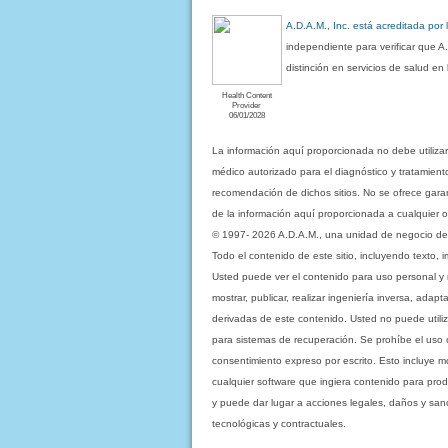
A.D.A.M., Inc. está acreditada por
independiente para verificar que A
distinción en servicios de salud e
Health Content
Provider
06/01/2028
La información aquí proporcionada no debe utiliza
médico autorizado para el diagnóstico y tratamient
recomendación de dichos sitios. No se ofrece garant
de la información aquí proporcionada a cualquier o
© 1997- 2026 A.D.A.M., una unidad de negocio de Eb
Todo el contenido de este sitio, incluyendo texto, 
Usted puede ver el contenido para uso personal y no 
mostrar, publicar, realizar ingeniería inversa, ada
derivadas de este contenido. Usted no puede utiliz
para sistemas de recuperación. Se prohíbe el uso de c
consentimiento expreso por escrito. Esto incluye
cualquier software que ingiera contenido para prod
y puede dar lugar a acciones legales, daños y sanc
tecnológicas y contractuales.