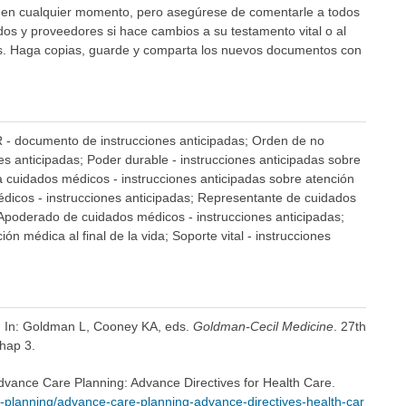
 en cualquier momento, pero asegúrese de comentarle a todos
dos y proveedores si hace cambios a su testamento vital o al
os. Haga copias, guarde y comparta los nuevos documentos con
R - documento de instrucciones anticipadas; Orden de no
s anticipadas; Poder durable - instrucciones anticipadas sobre
 cuidados médicos - instrucciones anticipadas sobre atención
icos - instrucciones anticipadas; Representante de cuidados
 Apoderado de cuidados médicos - instrucciones anticipadas;
ón médica al final de la vida; Soporte vital - instrucciones
e. In: Goldman L, Cooney KA, eds.
Goldman-Cecil Medicine
. 27th
chap 3.
 Advance Care Planning: Advance Directives for Health Care.
-planning/advance-care-planning-advance-directives-health-car