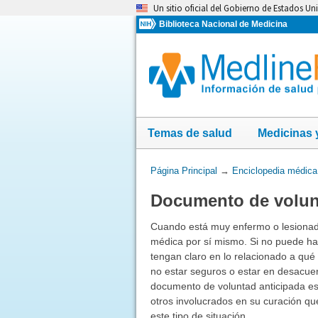
Omita
Un sitio oficial del Gobierno de Estados Un
y
Biblioteca Nacional de Medicina
vaya
al
Contenido
Temas de salud
Medicinas 
Usted
Página Principal
→
Enciclopedia médica
está
Documento de volun
aquí:
Cuando está muy enfermo o lesionado
médica por sí mismo. Si no puede ha
tengan claro en lo relacionado a qué
no estar seguros o estar en desacuer
documento de voluntad anticipada es
otros involucrados en su curación qu
este tipo de situación.