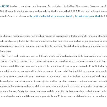
 la URAC
, también conocido como American Accreditation HealthCare Commission (www.urac.org)
.D.A.M. cumple los rigurosos estándares de calidad e integridad. A.D.A.M. es una de las primera
n la red. Conozca más sobre
la politica editorial, el proceso editorial
, y
la poliza de privacidad
de A.
rse durante ninguna emergencia médica ni para el diagnóstico o tratamiento de ninguna afección
o de cualquiera y todas las afecciones médicas. Los enlaces a otros sitios se proporcionan única
ía alguna, expresa ni implícita, en cuanto a la precisión, fiabilidad, puntualidad o exactitud de l
tro idioma.
ix, Inc. Queda estrictamente prohibida la duplicación o distribución de la información aquí con
imágenes, gráficos, audio, video, datos, metadatos y compilaciones, está protegido por derechos d
comercial. Cualquier otro uso requiere el consentimiento previo por escrito de Ebix. Usted no puede
ptar, modificar, almacenar más allá del almacenamiento en caché habitual del navegador, indexar, h
ar herramientas automatizadas para acceder o extraer contenido, incluyendo la creación de incru
ualquier contenido para entrenar, ajustar, calibrar, probar, evaluar o mejorar sistemas de inteligen
 modelos de lenguaje grandes, modelos de aprendizaje automático, redes neuronales, sistemas g
ucir resultados. Cualquier uso no autorizado del contenido, incluyendo el uso relacionado con la
iones legales en la medida en que lo permita la ley. Ebix se reserva el derecho de hacer valer 