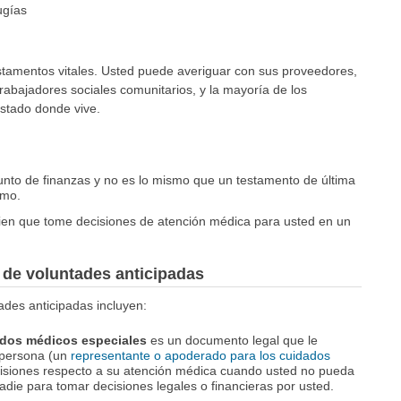
ugías
stamentos vitales. Usted puede averiguar con sus proveedores,
trabajadores sociales comunitarios, y la mayoría de los
 estado donde vive.
unto de finanzas y no es lo mismo que un testamento de última
umo.
en que tome decisiones de atención médica para usted en un
 de voluntades anticipadas
ades anticipadas incluyen:
ados médicos especiales
es un documento legal que le
 persona (un
representante o apoderado para los cuidados
cisiones respecto a su atención médica cuando usted no pueda
adie para tomar decisiones legales o financieras por usted.