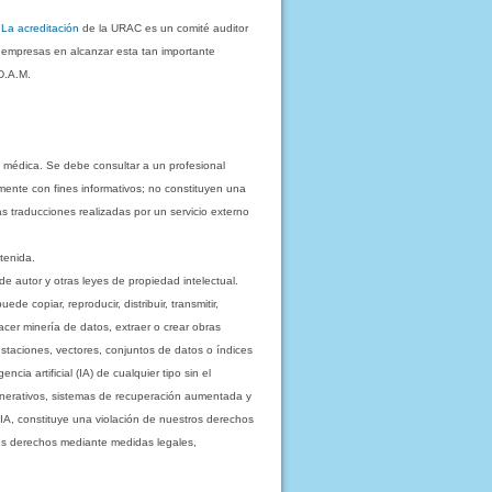
.
La acreditación
de la URAC es un comité auditor
s empresas en alcanzar esta tan importante
D.A.M.
 médica. Se debe consultar a un profesional
mente con fines informativos; no constituyen una
as traducciones realizadas por un servicio externo
tenida.
e autor y otras leyes de propiedad intelectual.
 copiar, reproducir, distribuir, transmitir,
acer minería de datos, extraer o crear obras
staciones, vectores, conjuntos de datos o índices
cia artificial (IA) de cualquier tipo sin el
enerativos, sistemas de recuperación aumentada y
 IA, constituye una violación de nuestros derechos
sus derechos mediante medidas legales,