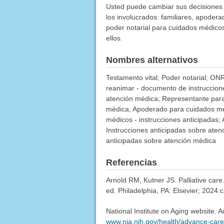
Usted puede cambiar sus decisiones
los involucrados: familiares, apodera
poder notarial para cuidados médic
ellos.
Nombres alternativos
Testamento vital; Poder notarial; ON
reanimar - documento de instruccione
atención médica; Representante para
médica; Apoderado para cuidados méd
médicos - instrucciones anticipadas;
Instrucciones anticipadas sobre atenci
anticipadas sobre atención médica
Referencias
Arnold RM, Kutner JS. Palliative car
ed. Philadelphia, PA: Elsevier; 2024:
National Institute on Aging website.
www.nia.nih.gov/health/advance-care