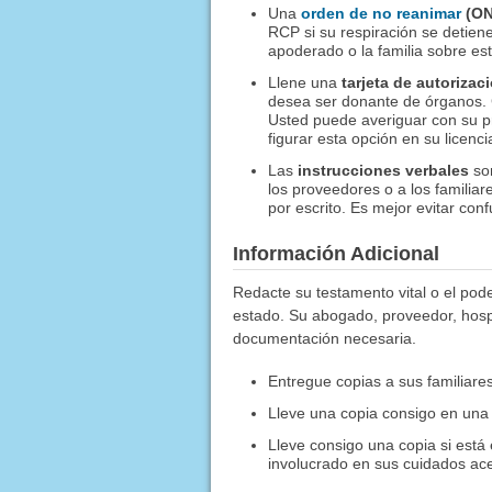
Una
orden de no reanimar
(ON
RCP si su respiración se detiene
apoderado o la familia sobre est
Llene una
tarjeta de autoriza
desea ser donante de órganos.
Usted puede averiguar con su 
figurar esta opción en su licenci
Las
instrucciones verbales
son
los proveedores o a los familia
por escrito. Es mejor evitar co
Información Adicional
Redacte su testamento vital o el pod
estado. Su abogado, proveedor, hospi
documentación necesaria.
Entregue copias a sus familiare
Lleve una copia consigo en una b
Lleve consigo una copia si está
involucrado en sus cuidados ac