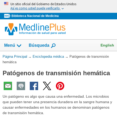
Omita
Un sitio oficial del Gobierno de Estados Unidos
y
Así es como usted puede verificarlo
vaya
Biblioteca Nacional de Medicina
al
Contenido
English
Menú
Búsqueda
Usted
Página Principal
→
Enciclopedia médica
→
Patógenos de transmisión
está
hemática
aquí:
Patógenos de transmisión hemática
Un patógeno es algo que causa una enfermedad. Los microbios
que pueden tener una presencia duradera en la sangre humana y
causar enfermedades en los humanos se denominan patógenos
de transmisión hemática.