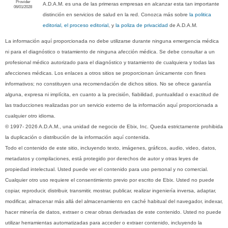
Provider
A.D.A.M. es una de las primeras empresas en alcanzar esta tan importante
06/01/2028
distinción en servicios de salud en la red. Conozca más sobre
la politica
editorial, el proceso editorial
, y
la poliza de privacidad
de A.D.A.M.
La información aquí proporcionada no debe utilizarse durante ninguna emergencia médica
ni para el diagnóstico o tratamiento de ninguna afección médica. Se debe consultar a un
profesional médico autorizado para el diagnóstico y tratamiento de cualquiera y todas las
afecciones médicas. Los enlaces a otros sitios se proporcionan únicamente con fines
informativos; no constituyen una recomendación de dichos sitios. No se ofrece garantía
alguna, expresa ni implícita, en cuanto a la precisión, fiabilidad, puntualidad o exactitud de
las traducciones realizadas por un servicio externo de la información aquí proporcionada a
cualquier otro idioma.
© 1997- 2026 A.D.A.M., una unidad de negocio de Ebix, Inc. Queda estrictamente prohibida
la duplicación o distribución de la información aquí contenida.
Todo el contenido de este sitio, incluyendo texto, imágenes, gráficos, audio, video, datos,
metadatos y compilaciones, está protegido por derechos de autor y otras leyes de
propiedad intelectual. Usted puede ver el contenido para uso personal y no comercial.
Cualquier otro uso requiere el consentimiento previo por escrito de Ebix. Usted no puede
copiar, reproducir, distribuir, transmitir, mostrar, publicar, realizar ingeniería inversa, adaptar,
modificar, almacenar más allá del almacenamiento en caché habitual del navegador, indexar,
hacer minería de datos, extraer o crear obras derivadas de este contenido. Usted no puede
utilizar herramientas automatizadas para acceder o extraer contenido, incluyendo la