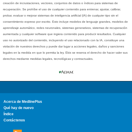
creación de incrustaciones, vectores, conjuntos de datos o índices para sistemas de
recuperación. Se prohíbe el uso de cualquier contenido para entrenar, ajustar, calibrar,
probar, evaluar o mejorar sistemas de inteligencia artificial (IA) de cualquier tipo sin el
consentimiento expreso por escrito. Esto incluye modelos de lenguaje grandes, modelos de
aprendizaje automático, redes neuronales, sistemas generativos, sistemas de recuperación
aumentada y cualquier software que ingiera contenido para producir resultados. Cualquier
uso no autorizado del contenido, incluyendo el uso relacionado con la IA, constituye una
violación de nuestros derechos y puede dar lugar a acciones legales, daños y sanciones
legales en la medida en que lo permita la ley. Ebix se reserva el derecho de hacer valer sus
derechos mediante medidas legales, tecnológicas y contractuales.
Acerca de MedlinePlus
Qué hay de nuevo
Índice
Contáctenos