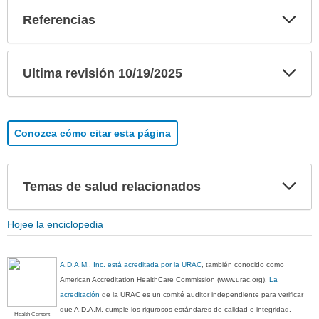
Exp
Referencias
sec
Exp
Ultima revisión 10/19/2025
sec
Conozca cómo citar esta página
Exp
Temas de salud relacionados
sec
Hojee la enciclopedia
A.D.A.M., Inc. está acreditada por la URAC
, también conocido como
American Accreditation HealthCare Commission (www.urac.org).
La
acreditación
de la URAC es un comité auditor independiente para verificar
que A.D.A.M. cumple los rigurosos estándares de calidad e integridad.
Health Content