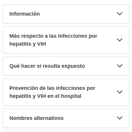
Exp
Información
sec
Más respecto a las infecciones por
Exp
sec
hepatitis y VIH
Exp
Qué hacer si resulta expuesto
sec
Prevención de las infecciones por
Exp
sec
hepatitis y VIH en el hospital
Exp
Nombres alternativos
sec