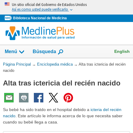
Omita
Un sitio oficial del Gobierno de Estados Unidos
y
Así es como usted puede verificarlo
vaya
Biblioteca Nacional de Medicina
al
Contenido
English
Menú
Búsqueda
Usted
Página Principal
→
Enciclopedia médica
→
Alta tras ictericia del recién
está
nacido
aquí:
Alta tras ictericia del recién nacido
Su bebé ha sido tratdo en el hospital debido a
icteria del recién
nacido
. Este artículo le informa acerca de lo que necesita saber
cuando su bebé llega a casa.