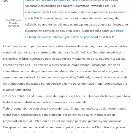
American Accreditation HealthCare Commission (www.urac.org).
La
acreditación
de la URAC es un comité auditor independiente para verificar
que A.D.A.M. cumple los rigurosos estándares de calidad e integridad.
Health Content
Provider
A.D.A.M. es una de las primeras empresas en alcanzar esta tan importante
06/01/2028
distinción en servicios de salud en la red. Conozca más sobre
la politica
editorial, el proceso editorial
, y
la poliza de privacidad
de A.D.A.M.
La información aquí proporcionada no debe utilizarse durante ninguna emergencia médica
ni para el diagnóstico o tratamiento de ninguna afección médica. Se debe consultar a un
profesional médico autorizado para el diagnóstico y tratamiento de cualquiera y todas las
afecciones médicas. Los enlaces a otros sitios se proporcionan únicamente con fines
informativos; no constituyen una recomendación de dichos sitios. No se ofrece garantía
alguna, expresa ni implícita, en cuanto a la precisión, fiabilidad, puntualidad o exactitud de
las traducciones realizadas por un servicio externo de la información aquí proporcionada a
cualquier otro idioma.
© 1997- 2026 A.D.A.M., una unidad de negocio de Ebix, Inc. Queda estrictamente prohibida
la duplicación o distribución de la información aquí contenida.
Todo el contenido de este sitio, incluyendo texto, imágenes, gráficos, audio, video, datos,
metadatos y compilaciones, está protegido por derechos de autor y otras leyes de
propiedad intelectual. Usted puede ver el contenido para uso personal y no comercial.
Cualquier otro uso requiere el consentimiento previo por escrito de Ebix. Usted no puede