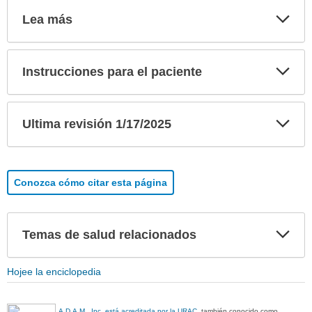
Exp
Lea más
sec
Exp
Instrucciones para el paciente
sec
Exp
Ultima revisión 1/17/2025
sec
Conozca cómo citar esta página
Exp
Temas de salud relacionados
sec
Hojee la enciclopedia
A.D.A.M., Inc. está acreditada por la URAC
, también conocido como