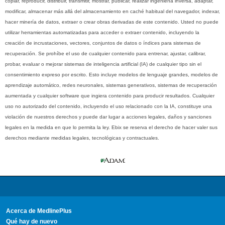
copiar, reproducir, distribuir, transmitir, mostrar, publicar, realizar ingeniería inversa, adaptar,
modificar, almacenar más allá del almacenamiento en caché habitual del navegador, indexar,
hacer minería de datos, extraer o crear obras derivadas de este contenido. Usted no puede
utilizar herramientas automatizadas para acceder o extraer contenido, incluyendo la
creación de incrustaciones, vectores, conjuntos de datos o índices para sistemas de
recuperación. Se prohíbe el uso de cualquier contenido para entrenar, ajustar, calibrar,
probar, evaluar o mejorar sistemas de inteligencia artificial (IA) de cualquier tipo sin el
consentimiento expreso por escrito. Esto incluye modelos de lenguaje grandes, modelos de
aprendizaje automático, redes neuronales, sistemas generativos, sistemas de recuperación
aumentada y cualquier software que ingiera contenido para producir resultados. Cualquier
uso no autorizado del contenido, incluyendo el uso relacionado con la IA, constituye una
violación de nuestros derechos y puede dar lugar a acciones legales, daños y sanciones
legales en la medida en que lo permita la ley. Ebix se reserva el derecho de hacer valer sus
derechos mediante medidas legales, tecnológicas y contractuales.
Acerca de MedlinePlus
Qué hay de nuevo