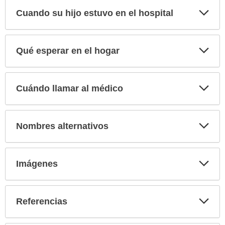
Exp
Cuando su hijo estuvo en el hospital
sec
Exp
Qué esperar en el hogar
sec
Exp
Cuándo llamar al médico
sec
Exp
Nombres alternativos
sec
Exp
Imágenes
sec
Exp
Referencias
sec