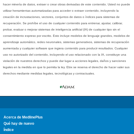
hacer minería de datos, extraer o crear obras derivadas de este contenido. Usted no puede
utilizar herramientas automatizadas para acceder o extraer contenido, incluyendo la
creación de incrustaciones, vectores, conjuntos de datos o índices para sistemas de
recuperación. Se prohíbe el uso de cualquier contenido para entrenar, ajustar, calibrar,
probar, evaluar o mejorar sistemas de inteligencia artificial (IA) de cualquier tipo sin el
consentimiento expreso por escrito. Esto incluye modelos de lenguaje grandes, modelos de
aprendizaje automático, redes neuronales, sistemas generativos, sistemas de recuperación
aumentada y cualquier software que ingiera contenido para producir resultados. Cualquier
uso no autorizado del contenido, incluyendo el uso relacionado con la IA, constituye una
violación de nuestros derechos y puede dar lugar a acciones legales, daños y sanciones
legales en la medida en que lo permita la ley. Ebix se reserva el derecho de hacer valer sus
derechos mediante medidas legales, tecnológicas y contractuales.
Acerca de MedlinePlus
Qué hay de nuevo
Índice