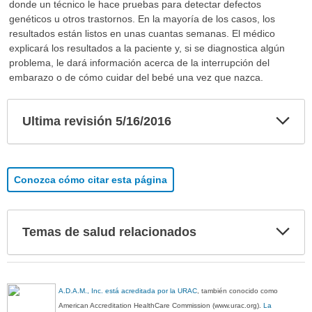
donde un técnico le hace pruebas para detectar defectos
genéticos u otros trastornos. En la mayoría de los casos, los
resultados están listos en unas cuantas semanas. El médico
explicará los resultados a la paciente y, si se diagnostica algún
problema, le dará información acerca de la interrupción del
embarazo o de cómo cuidar del bebé una vez que nazca.
Exp
Ultima revisión 5/16/2016
sec
Conozca cómo citar esta página
Exp
Temas de salud relacionados
sec
A.D.A.M., Inc. está acreditada por la URAC
, también conocido como
American Accreditation HealthCare Commission (www.urac.org).
La