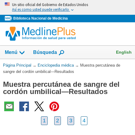
Omita
Un sitio oficial del Gobierno de Estados Unidos
y
Así es como usted puede verificarlo
vaya
Biblioteca Nacional de Medicina
al
Contenido
English
Menú
Búsqueda
Usted
Página Principal
→
Enciclopedia médica
→
Muestra percutánea de
está
sangre del cordón umbilical—Resultados
aquí:
Muestra percutánea de sangre del
cordón umbilical—Resultados
1
2
3
4