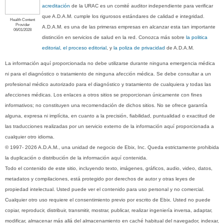
acreditación
de la URAC es un comité auditor independiente para verificar
que A.D.A.M. cumple los rigurosos estándares de calidad e integridad.
Health Content
Provider
A.D.A.M. es una de las primeras empresas en alcanzar esta tan importante
06/01/2028
distinción en servicios de salud en la red. Conozca más sobre
la politica
editorial, el proceso editorial
, y
la poliza de privacidad
de A.D.A.M.
La información aquí proporcionada no debe utilizarse durante ninguna emergencia médica
ni para el diagnóstico o tratamiento de ninguna afección médica. Se debe consultar a un
profesional médico autorizado para el diagnóstico y tratamiento de cualquiera y todas las
afecciones médicas. Los enlaces a otros sitios se proporcionan únicamente con fines
informativos; no constituyen una recomendación de dichos sitios. No se ofrece garantía
alguna, expresa ni implícita, en cuanto a la precisión, fiabilidad, puntualidad o exactitud de
las traducciones realizadas por un servicio externo de la información aquí proporcionada a
cualquier otro idioma.
© 1997- 2026 A.D.A.M., una unidad de negocio de Ebix, Inc. Queda estrictamente prohibida
la duplicación o distribución de la información aquí contenida.
Todo el contenido de este sitio, incluyendo texto, imágenes, gráficos, audio, video, datos,
metadatos y compilaciones, está protegido por derechos de autor y otras leyes de
propiedad intelectual. Usted puede ver el contenido para uso personal y no comercial.
Cualquier otro uso requiere el consentimiento previo por escrito de Ebix. Usted no puede
copiar, reproducir, distribuir, transmitir, mostrar, publicar, realizar ingeniería inversa, adaptar,
modificar, almacenar más allá del almacenamiento en caché habitual del navegador, indexar,