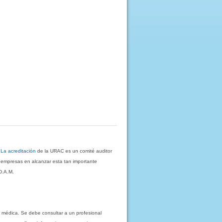
.
La acreditación
de la URAC es un comité auditor
s empresas en alcanzar esta tan importante
D.A.M.
 médica. Se debe consultar a un profesional