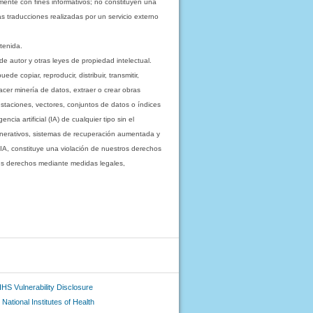
mente con fines informativos; no constituyen una
as traducciones realizadas por un servicio externo
tenida.
e autor y otras leyes de propiedad intelectual.
 copiar, reproducir, distribuir, transmitir,
acer minería de datos, extraer o crear obras
staciones, vectores, conjuntos de datos o índices
cia artificial (IA) de cualquier tipo sin el
enerativos, sistemas de recuperación aumentada y
 IA, constituye una violación de nuestros derechos
sus derechos mediante medidas legales,
HS Vulnerability Disclosure
National Institutes of Health