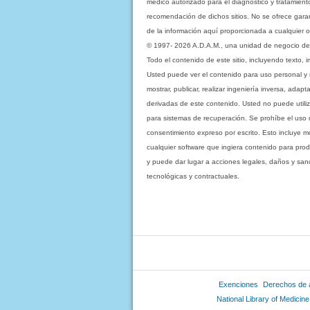
médico autorizado para el diagnóstico y tratamient
recomendación de dichos sitios. No se ofrece garant
de la información aquí proporcionada a cualquier o
© 1997- 2026 A.D.A.M., una unidad de negocio de Eb
Todo el contenido de este sitio, incluyendo texto, 
Usted puede ver el contenido para uso personal y no 
mostrar, publicar, realizar ingeniería inversa, ada
derivadas de este contenido. Usted no puede utiliz
para sistemas de recuperación. Se prohíbe el uso de c
consentimiento expreso por escrito. Esto incluye
cualquier software que ingiera contenido para prod
y puede dar lugar a acciones legales, daños y sanc
tecnológicas y contractuales.
Exenciones
Derechos de 
National Library of Medicine