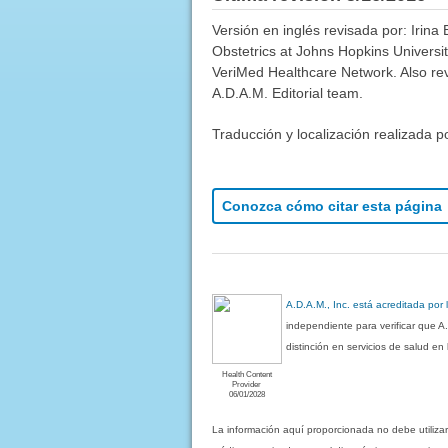
Versión en inglés revisada por: Irin
Obstetrics at Johns Hopkins Universi
VeriMed Healthcare Network. Also re
A.D.A.M. Editorial team.
Traducción y localización realizada p
Conozca cómo citar esta página
A.D.A.M., Inc. está acreditada por
independiente para verificar que A
distinción en servicios de salud e
Health Content
Provider
06/01/2028
La información aquí proporcionada no debe utiliza