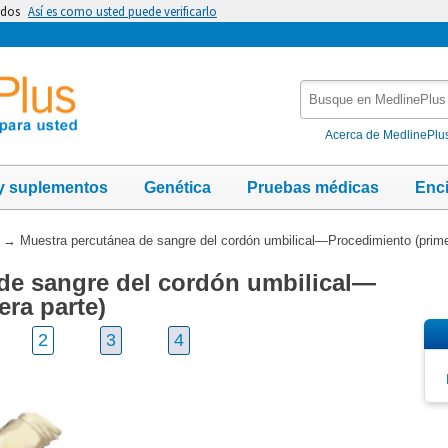
idos
Así es como usted puede verificarlo
Busque
en
MedlinePlus
Acerca de MedlinePlu
y suplementos
Genética
Pruebas médicas
Enc
→
Muestra percutánea de sangre del cordón umbilical—Procedimiento (prime
de sangre del cordón umbilical—
ra parte)
2
3
4