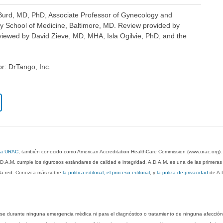
a Burd, MD, PhD, Associate Professor of Gynecology and
ty School of Medicine, Baltimore, MD. Review provided by
viewed by David Zieve, MD, MHA, Isla Ogilvie, PhD, and the
or: DrTango, Inc.
 la URAC
, también conocido como American Accreditation HealthCare Commission (www.urac.org)
.D.A.M. cumple los rigurosos estándares de calidad e integridad. A.D.A.M. es una de las primera
n la red. Conozca más sobre
la politica editorial, el proceso editorial
, y
la poliza de privacidad
de A.
rse durante ninguna emergencia médica ni para el diagnóstico o tratamiento de ninguna afección