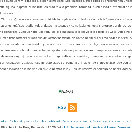
o de cualquiera y todas las afecciones médicas. Los enlaces a otros sitios se proporcionan única
ía alguna, expresa ni implícita, en cuanto a la precisión, fiabilidad, puntualidad o exactitud de l
tro idioma.
ix, Inc. Queda estrictamente prohibida la duplicación o distribución de la información aquí con
imágenes, gráficos, audio, video, datos, metadatos y compilaciones, está protegido por derechos d
comercial. Cualquier otro uso requiere el consentimiento previo por escrito de Ebix. Usted no puede
ptar, modificar, almacenar más allá del almacenamiento en caché habitual del navegador, indexar, h
ar herramientas automatizadas para acceder o extraer contenido, incluyendo la creación de incru
ualquier contenido para entrenar, ajustar, calibrar, probar, evaluar o mejorar sistemas de inteligen
 modelos de lenguaje grandes, modelos de aprendizaje automático, redes neuronales, sistemas g
ucir resultados. Cualquier uso no autorizado del contenido, incluyendo el uso relacionado con la
iones legales en la medida en que lo permita la ley. Ebix se reserva el derecho de hacer valer 
RSS
autor
Política de privacidad
Accesibilidad
Pautas para enlaces
Visores y reproductores
H
8600 Rockville Pike, Bethesda, MD 20894
U.S. Department of Health and Human Services