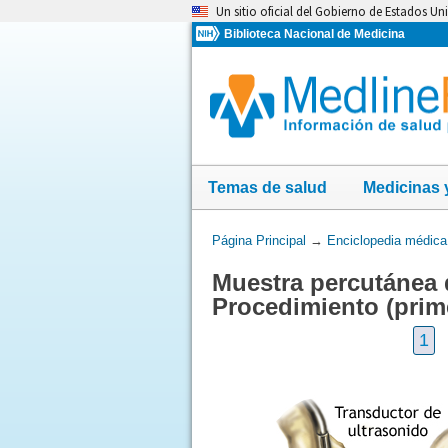
Omita
Un sitio oficial del Gobierno de Estados Un
y
Biblioteca Nacional de Medicina
vaya
al
Contenido
Temas de salud
Medicinas 
Usted
Página Principal
→
Enciclopedia médica
está
Muestra percutánea 
aquí:
Procedimiento (prime
1