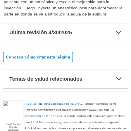
paciente con un antiséptico y escoje el mejor sitio para la
inyección. Luego, inyecta un anestésico local para adormecer la
parte en donde se va a introducir la aguja de la epidural.
Exp
Ultima revisión 4/30/2025
sec
Conozca cómo citar esta página
Exp
Temas de salud relacionados
sec
A.D.A.M., Inc. está acreditada por la URAC
, también conocido como
American Accreditation HealthCare Commission (www.urac.org).
La
acreditación
de la URAC es un comité auditor independiente para verificar
que A.D.A.M. cumple los rigurosos estándares de calidad e integridad.
Health Content
Provider
A.D.A.M. es una de las primeras empresas en alcanzar esta tan importante
06/01/2028