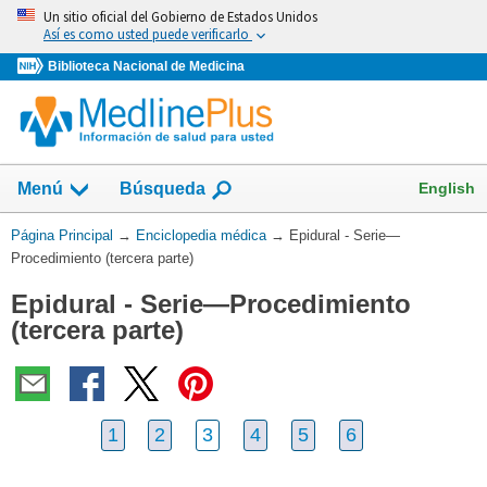
Omita
Un sitio oficial del Gobierno de Estados Unidos
y
Así es como usted puede verificarlo
vaya
Biblioteca Nacional de Medicina
al
Contenido
English
Menú
Búsqueda
Usted
Página Principal
→
Enciclopedia médica
→
Epidural - Serie—
está
Procedimiento (tercera parte)
aquí:
Epidural - Serie—Procedimiento
(tercera parte)
1
2
3
4
5
6