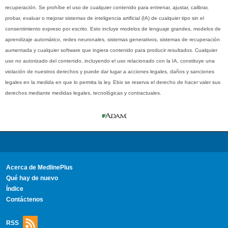
recuperación. Se prohíbe el uso de cualquier contenido para entrenar, ajustar, calibrar,
probar, evaluar o mejorar sistemas de inteligencia artificial (IA) de cualquier tipo sin el
consentimiento expreso por escrito. Esto incluye modelos de lenguaje grandes, modelos de
aprendizaje automático, redes neuronales, sistemas generativos, sistemas de recuperación
aumentada y cualquier software que ingiera contenido para producir resultados. Cualquier
uso no autorizado del contenido, incluyendo el uso relacionado con la IA, constituye una
violación de nuestros derechos y puede dar lugar a acciones legales, daños y sanciones
legales en la medida en que lo permita la ley. Ebix se reserva el derecho de hacer valer sus
derechos mediante medidas legales, tecnológicas y contractuales.
Acerca de MedlinePlus
Qué hay de nuevo
Índice
Contáctenos
RSS