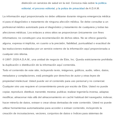
distinción en servicios de salud en la red. Conozca más sobre
la politica
editorial, el proceso editorial
, y
la poliza de privacidad
de A.D.A.M.
La información aquí proporcionada no debe utilizarse durante ninguna emergencia médica
ni para el diagnóstico o tratamiento de ninguna afección médica. Se debe consultar a un
profesional médico autorizado para el diagnóstico y tratamiento de cualquiera y todas las
afecciones médicas. Los enlaces a otros sitios se proporcionan únicamente con fines
informativos; no constituyen una recomendación de dichos sitios. No se ofrece garantía
alguna, expresa ni implícita, en cuanto a la precisión, fiabilidad, puntualidad o exactitud de
las traducciones realizadas por un servicio externo de la información aquí proporcionada a
cualquier otro idioma.
© 1997- 2026 A.D.A.M., una unidad de negocio de Ebix, Inc. Queda estrictamente prohibida
la duplicación o distribución de la información aquí contenida.
Todo el contenido de este sitio, incluyendo texto, imágenes, gráficos, audio, video, datos,
metadatos y compilaciones, está protegido por derechos de autor y otras leyes de
propiedad intelectual. Usted puede ver el contenido para uso personal y no comercial.
Cualquier otro uso requiere el consentimiento previo por escrito de Ebix. Usted no puede
copiar, reproducir, distribuir, transmitir, mostrar, publicar, realizar ingeniería inversa, adaptar,
modificar, almacenar más allá del almacenamiento en caché habitual del navegador, indexar,
hacer minería de datos, extraer o crear obras derivadas de este contenido. Usted no puede
utilizar herramientas automatizadas para acceder o extraer contenido, incluyendo la
creación de incrustaciones, vectores, conjuntos de datos o índices para sistemas de