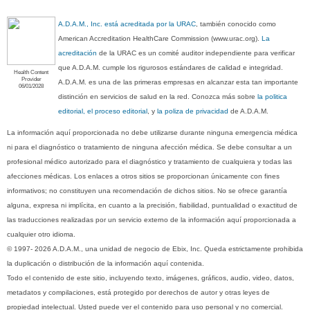
A.D.A.M., Inc. está acreditada por la URAC
, también conocido como
American Accreditation HealthCare Commission (www.urac.org).
La
acreditación
de la URAC es un comité auditor independiente para verificar
que A.D.A.M. cumple los rigurosos estándares de calidad e integridad.
Health Content
Provider
A.D.A.M. es una de las primeras empresas en alcanzar esta tan importante
06/01/2028
distinción en servicios de salud en la red. Conozca más sobre
la politica
editorial, el proceso editorial
, y
la poliza de privacidad
de A.D.A.M.
La información aquí proporcionada no debe utilizarse durante ninguna emergencia médica
ni para el diagnóstico o tratamiento de ninguna afección médica. Se debe consultar a un
profesional médico autorizado para el diagnóstico y tratamiento de cualquiera y todas las
afecciones médicas. Los enlaces a otros sitios se proporcionan únicamente con fines
informativos; no constituyen una recomendación de dichos sitios. No se ofrece garantía
alguna, expresa ni implícita, en cuanto a la precisión, fiabilidad, puntualidad o exactitud de
las traducciones realizadas por un servicio externo de la información aquí proporcionada a
cualquier otro idioma.
© 1997- 2026 A.D.A.M., una unidad de negocio de Ebix, Inc. Queda estrictamente prohibida
la duplicación o distribución de la información aquí contenida.
Todo el contenido de este sitio, incluyendo texto, imágenes, gráficos, audio, video, datos,
metadatos y compilaciones, está protegido por derechos de autor y otras leyes de
propiedad intelectual. Usted puede ver el contenido para uso personal y no comercial.