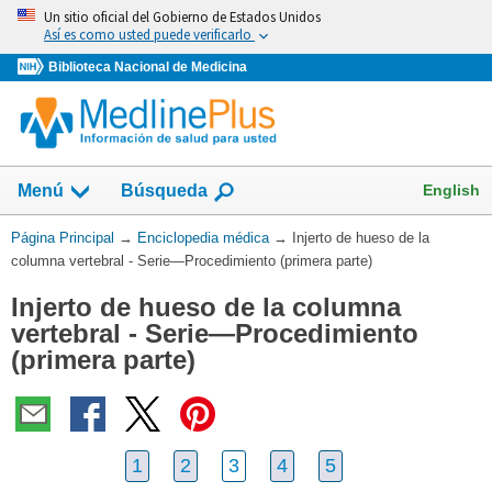
Omita
Un sitio oficial del Gobierno de Estados Unidos
y
Así es como usted puede verificarlo
vaya
Biblioteca Nacional de Medicina
al
Contenido
English
Menú
Búsqueda
Usted
Página Principal
→
Enciclopedia médica
→
Injerto de hueso de la
está
columna vertebral - Serie—Procedimiento (primera parte)
aquí:
Injerto de hueso de la columna
vertebral - Serie—Procedimiento
(primera parte)
1
2
3
4
5