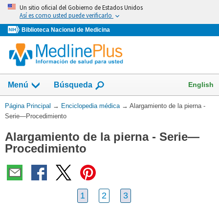
Omita
Un sitio oficial del Gobierno de Estados Unidos
y
Así es como usted puede verificarlo
vaya
Biblioteca Nacional de Medicina
al
Contenido
English
Menú
Búsqueda
Usted
Página Principal
→
Enciclopedia médica
→
Alargamiento de la pierna -
está
Serie—Procedimiento
aquí:
Alargamiento de la pierna - Serie—
Procedimiento
1
2
3