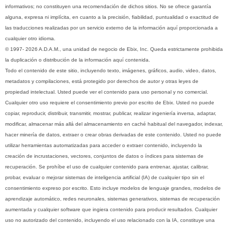
informativos; no constituyen una recomendación de dichos sitios. No se ofrece garantía
alguna, expresa ni implícita, en cuanto a la precisión, fiabilidad, puntualidad o exactitud de
las traducciones realizadas por un servicio externo de la información aquí proporcionada a
cualquier otro idioma.
© 1997- 2026 A.D.A.M., una unidad de negocio de Ebix, Inc. Queda estrictamente prohibida
la duplicación o distribución de la información aquí contenida.
Todo el contenido de este sitio, incluyendo texto, imágenes, gráficos, audio, video, datos,
metadatos y compilaciones, está protegido por derechos de autor y otras leyes de
propiedad intelectual. Usted puede ver el contenido para uso personal y no comercial.
Cualquier otro uso requiere el consentimiento previo por escrito de Ebix. Usted no puede
copiar, reproducir, distribuir, transmitir, mostrar, publicar, realizar ingeniería inversa, adaptar,
modificar, almacenar más allá del almacenamiento en caché habitual del navegador, indexar,
hacer minería de datos, extraer o crear obras derivadas de este contenido. Usted no puede
utilizar herramientas automatizadas para acceder o extraer contenido, incluyendo la
creación de incrustaciones, vectores, conjuntos de datos o índices para sistemas de
recuperación. Se prohíbe el uso de cualquier contenido para entrenar, ajustar, calibrar,
probar, evaluar o mejorar sistemas de inteligencia artificial (IA) de cualquier tipo sin el
consentimiento expreso por escrito. Esto incluye modelos de lenguaje grandes, modelos de
aprendizaje automático, redes neuronales, sistemas generativos, sistemas de recuperación
aumentada y cualquier software que ingiera contenido para producir resultados. Cualquier
uso no autorizado del contenido, incluyendo el uso relacionado con la IA, constituye una