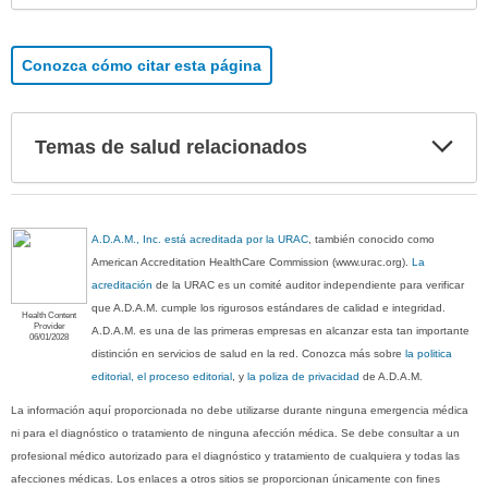
Conozca cómo citar esta página
Exp
Temas de salud relacionados
sec
A.D.A.M., Inc. está acreditada por la URAC
, también conocido como
American Accreditation HealthCare Commission (www.urac.org).
La
acreditación
de la URAC es un comité auditor independiente para verificar
que A.D.A.M. cumple los rigurosos estándares de calidad e integridad.
Health Content
Provider
A.D.A.M. es una de las primeras empresas en alcanzar esta tan importante
06/01/2028
distinción en servicios de salud en la red. Conozca más sobre
la politica
editorial, el proceso editorial
, y
la poliza de privacidad
de A.D.A.M.
La información aquí proporcionada no debe utilizarse durante ninguna emergencia médica
ni para el diagnóstico o tratamiento de ninguna afección médica. Se debe consultar a un
profesional médico autorizado para el diagnóstico y tratamiento de cualquiera y todas las
afecciones médicas. Los enlaces a otros sitios se proporcionan únicamente con fines