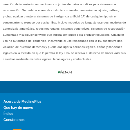
creación de incrustaciones, vectores, conjuntos de datos o índices para sistemas de
recuperación. Se prohíbe el uso de cualquier contenido para entrenar, ajustar, calibrar,
probar, evaluar o mejorar sistemas de inteligencia artificial (IA) de cualquier tipo sin el
consentimiento expreso por escrito. Esto incluye modelos de lenguaje grandes, modelos de
aprendizaje automático, redes neuronales, sistemas generativos, sistemas de recuperación
aumentada y cualquier software que ingiera contenido para producir resultados. Cualquier
uso no autorizado del contenido, incluyendo el uso relacionado con la IA, constituye una
violación de nuestros derechos y puede dar lugar a acciones legales, daños y sanciones
legales en la medida en que lo permita la ley. Ebix se reserva el derecho de hacer valer sus
derechos mediante medidas legales, tecnológicas y contractuales.
Acerca de MedlinePlus
Qué hay de nuevo
Índice
Contáctenos