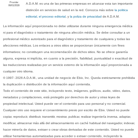
Provider
A.D.A.M. es una de las primeras empresas en alcanzar esta tan importante
06/01/2028
distinción en servicios de salud en la red. Conozca más sobre
la politica
editorial, el proceso editorial
, y
la poliza de privacidad
de A.D.A.M.
La información aquí proporcionada no debe utilizarse durante ninguna emergencia médica
ni para el diagnóstico o tratamiento de ninguna afección médica. Se debe consultar a un
profesional médico autorizado para el diagnóstico y tratamiento de cualquiera y todas las
afecciones médicas. Los enlaces a otros sitios se proporcionan únicamente con fines
informativos; no constituyen una recomendación de dichos sitios. No se ofrece garantía
alguna, expresa ni implícita, en cuanto a la precisión, fiabilidad, puntualidad o exactitud de
las traducciones realizadas por un servicio externo de la información aquí proporcionada a
cualquier otro idioma.
© 1997- 2026 A.D.A.M., una unidad de negocio de Ebix, Inc. Queda estrictamente prohibida
la duplicación o distribución de la información aquí contenida.
Todo el contenido de este sitio, incluyendo texto, imágenes, gráficos, audio, video, datos,
metadatos y compilaciones, está protegido por derechos de autor y otras leyes de
propiedad intelectual. Usted puede ver el contenido para uso personal y no comercial.
Cualquier otro uso requiere el consentimiento previo por escrito de Ebix. Usted no puede
copiar, reproducir, distribuir, transmitir, mostrar, publicar, realizar ingeniería inversa, adaptar,
modificar, almacenar más allá del almacenamiento en caché habitual del navegador, indexar,
hacer minería de datos, extraer o crear obras derivadas de este contenido. Usted no puede
utilizar herramientas automatizadas para acceder o extraer contenido, incluyendo la