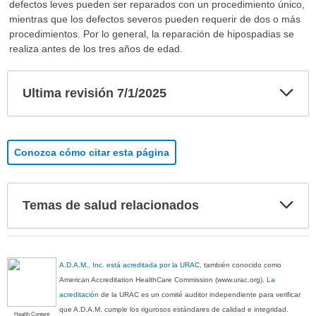
defectos leves pueden ser reparados con un procedimiento único,
mientras que los defectos severos pueden requerir de dos o más
procedimientos. Por lo general, la reparación de hipospadias se
realiza antes de los tres años de edad.
Exp
Ultima revisión 7/1/2025
sec
Conozca cómo citar esta página
Exp
Temas de salud relacionados
sec
A.D.A.M., Inc. está acreditada por la URAC
, también conocido como
American Accreditation HealthCare Commission (www.urac.org).
La
acreditación
de la URAC es un comité auditor independiente para verificar
que A.D.A.M. cumple los rigurosos estándares de calidad e integridad.
Health Content