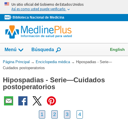
Omita
Un sitio oficial del Gobierno de Estados Unidos
y
Así es como usted puede verificarlo
vaya
Biblioteca Nacional de Medicina
al
Contenido
English
Menú
Búsqueda
Usted
Página Principal
→
Enciclopedia médica
→
Hipospadias - Serie—
está
Cuidados postoperatorios
aquí:
Hipospadias - Serie—Cuidados
postoperatorios
1
2
3
4