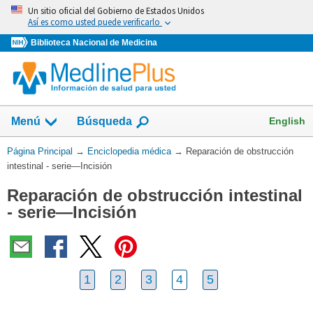
Omita
Un sitio oficial del Gobierno de Estados Unidos
y
Así es como usted puede verificarlo
vaya
Biblioteca Nacional de Medicina
al
Contenido
English
Menú
Búsqueda
Usted
Página Principal
→
Enciclopedia médica
→
Reparación de obstrucción
está
intestinal - serie—Incisión
aquí:
Reparación de obstrucción intestinal
- serie—Incisión
1
2
3
4
5