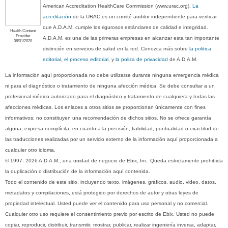
American Accreditation HealthCare Commission (www.urac.org).
La
acreditación
de la URAC es un comité auditor independiente para verificar
que A.D.A.M. cumple los rigurosos estándares de calidad e integridad.
Health Content
Provider
A.D.A.M. es una de las primeras empresas en alcanzar esta tan importante
06/01/2028
distinción en servicios de salud en la red. Conozca más sobre
la politica
editorial, el proceso editorial
, y
la poliza de privacidad
de A.D.A.M.
La información aquí proporcionada no debe utilizarse durante ninguna emergencia médica
ni para el diagnóstico o tratamiento de ninguna afección médica. Se debe consultar a un
profesional médico autorizado para el diagnóstico y tratamiento de cualquiera y todas las
afecciones médicas. Los enlaces a otros sitios se proporcionan únicamente con fines
informativos; no constituyen una recomendación de dichos sitios. No se ofrece garantía
alguna, expresa ni implícita, en cuanto a la precisión, fiabilidad, puntualidad o exactitud de
las traducciones realizadas por un servicio externo de la información aquí proporcionada a
cualquier otro idioma.
© 1997- 2026 A.D.A.M., una unidad de negocio de Ebix, Inc. Queda estrictamente prohibida
la duplicación o distribución de la información aquí contenida.
Todo el contenido de este sitio, incluyendo texto, imágenes, gráficos, audio, video, datos,
metadatos y compilaciones, está protegido por derechos de autor y otras leyes de
propiedad intelectual. Usted puede ver el contenido para uso personal y no comercial.
Cualquier otro uso requiere el consentimiento previo por escrito de Ebix. Usted no puede
copiar, reproducir, distribuir, transmitir, mostrar, publicar, realizar ingeniería inversa, adaptar,