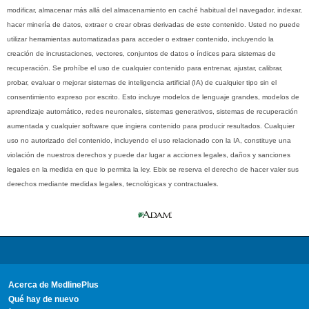
modificar, almacenar más allá del almacenamiento en caché habitual del navegador, indexar,
hacer minería de datos, extraer o crear obras derivadas de este contenido. Usted no puede
utilizar herramientas automatizadas para acceder o extraer contenido, incluyendo la
creación de incrustaciones, vectores, conjuntos de datos o índices para sistemas de
recuperación. Se prohíbe el uso de cualquier contenido para entrenar, ajustar, calibrar,
probar, evaluar o mejorar sistemas de inteligencia artificial (IA) de cualquier tipo sin el
consentimiento expreso por escrito. Esto incluye modelos de lenguaje grandes, modelos de
aprendizaje automático, redes neuronales, sistemas generativos, sistemas de recuperación
aumentada y cualquier software que ingiera contenido para producir resultados. Cualquier
uso no autorizado del contenido, incluyendo el uso relacionado con la IA, constituye una
violación de nuestros derechos y puede dar lugar a acciones legales, daños y sanciones
legales en la medida en que lo permita la ley. Ebix se reserva el derecho de hacer valer sus
derechos mediante medidas legales, tecnológicas y contractuales.
Acerca de MedlinePlus
Qué hay de nuevo