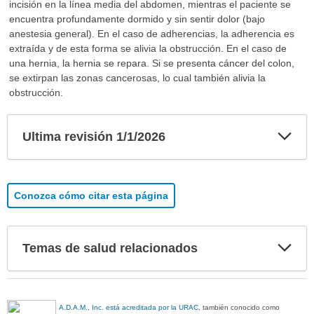
incisión en la línea media del abdomen, mientras el paciente se
encuentra profundamente dormido y sin sentir dolor (bajo
anestesia general). En el caso de adherencias, la adherencia es
extraída y de esta forma se alivia la obstrucción. En el caso de
una hernia, la hernia se repara. Si se presenta cáncer del colon,
se extirpan las zonas cancerosas, lo cual también alivia la
obstrucción.
Exp
Ultima revisión 1/1/2026
sec
Conozca cómo citar esta página
Exp
Temas de salud relacionados
sec
A.D.A.M., Inc. está acreditada por la URAC
, también conocido como