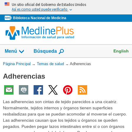
Omita
Un sitio oficial del Gobierno de Estados Unidos
y
Así es como usted puede verificarlo
vaya
Biblioteca Nacional de Medicina
al
Contenido
Mostrar
English
Menú
Búsqueda
el
campo
Usted
Página Principal
→
Temas de salud
→
Adherencias
de
está
Adherencias
aquí:
Las adherencias son cintas de tejido parecidos a una cicatriz.
Normalmente, tejidos internos y órganos tienen superficies
resbaladizas para que se puedan acomodar al moverse el cuerpo.
Las adherencias causan que los tejidos u órganos se queden
pegados. Pueden pegar lazos intestinales entre sí o con órganos