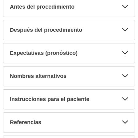
Exp
Antes del procedimiento
sec
Exp
Después del procedimiento
sec
Exp
Expectativas (pronóstico)
sec
Exp
Nombres alternativos
sec
Exp
Instrucciones para el paciente
sec
Exp
Referencias
sec