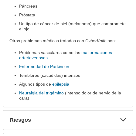
Páncreas
Próstata
Un tipo de cáncer de piel (melanoma) que compromete
el ojo
Otros problemas médicos tratados con
CyberKnife
son:
Problemas vasculares como las
malformaciones
arteriovenosas
Enfermedad de Parkinson
Temblores (sacudidas) intensos
Algunos tipos de
epilepsia
Neuralgia del trigémino
(intenso dolor de nervio de la
cara)
Exp
Riesgos
sec