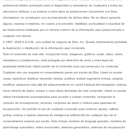
profesional médico autorizado para el diagnóstico y tratamiento de cualquiera y todas las
afecciones médicas. Los enlaces a otros sitios se proporcionan únicamente con fines
informativos; no constituyen una recomendación de dichos sitios. No se ofrece garantía
alguna, expresa ni implícita, en cuanto a la precisión, fiabilidad, puntualidad o exactitud de
las traducciones realizadas por un servicio externo de la información aquí proporcionada a
cualquier otro idioma.
© 1997- 2026 A.D.A.M., una unidad de negocio de Ebix, Inc. Queda estrictamente prohibida
la duplicación o distribución de la información aquí contenida.
Todo el contenido de este sitio, incluyendo texto, imágenes, gráficos, audio, video, datos,
metadatos y compilaciones, está protegido por derechos de autor y otras leyes de
propiedad intelectual. Usted puede ver el contenido para uso personal y no comercial.
Cualquier otro uso requiere el consentimiento previo por escrito de Ebix. Usted no puede
copiar, reproducir, distribuir, transmitir, mostrar, publicar, realizar ingeniería inversa, adaptar,
modificar, almacenar más allá del almacenamiento en caché habitual del navegador, indexar,
hacer minería de datos, extraer o crear obras derivadas de este contenido. Usted no puede
utilizar herramientas automatizadas para acceder o extraer contenido, incluyendo la
creación de incrustaciones, vectores, conjuntos de datos o índices para sistemas de
recuperación. Se prohíbe el uso de cualquier contenido para entrenar, ajustar, calibrar,
probar, evaluar o mejorar sistemas de inteligencia artificial (IA) de cualquier tipo sin el
consentimiento expreso por escrito. Esto incluye modelos de lenguaje grandes, modelos de
aprendizaje automático, redes neuronales, sistemas generativos, sistemas de recuperación