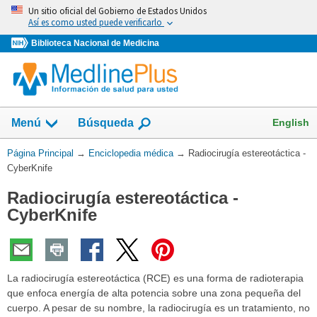
Omita
Un sitio oficial del Gobierno de Estados Unidos
y
Así es como usted puede verificarlo
vaya
Biblioteca Nacional de Medicina
al
Contenido
English
Menú
Búsqueda
Usted
Página Principal
→
Enciclopedia médica
→
Radiocirugía estereotáctica -
está
CyberKnife
aquí:
Radiocirugía estereotáctica -
CyberKnife
La radiocirugía estereotáctica (RCE) es una forma de radioterapia
que enfoca energía de alta potencia sobre una zona pequeña del
cuerpo. A pesar de su nombre, la radiocirugía es un tratamiento, no