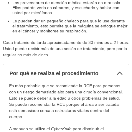
Los proveedores de atención médica estarán en otra sala.
Ellos podrán verlo en cámaras, y escucharlo y hablar con
usted por micrófonos.
Le pueden dar un pequeño chaleco para que lo use durante
el tratamiento, esto permite que la máquina se enfoque mejor
en el cáncer y monitoree su respiración.
Cada tratamiento tarda aproximadamente de 30 minutos a 2 horas.
Usted puede recibir más de una sesión de tratamiento, pero por lo
regular no más de cinco.
Col
Por qué se realiza el procedimiento
sec
Por
Es más probable que se recomiende la RCE para personas
qué
con un riesgo demasiado alto para una cirugía convencional.
se
Esto se puede deber a la edad u otros problemas de salud.
realiza
Se puede recomendar la RCE porque el área a ser tratada
el
está demasiado cerca a estructuras vitales dentro del
procedimiento
cuerpo.
ha
A menudo se utiliza el
CyberKnife
para disminuir el
sido