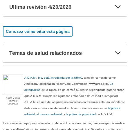
Exp
Ultima revisión 4/20/2026
sec
Conozca cómo citar esta página
Exp
Temas de salud relacionados
sec
A.D.A.M., Inc. está acreditada por la URAC
, también conocido como
American Accreditation HealthCare Commission (www.urac.org).
La
acreditación
de la URAC es un comité auditor independiente para verificar
que A.D.A.M. cumple los rigurosos estándares de calidad e integridad.
Health Content
Provider
A.D.A.M. es una de las primeras empresas en alcanzar esta tan importante
06/01/2028
distinción en servicios de salud en la red. Conozca más sobre
la politica
editorial, el proceso editorial
, y
la poliza de privacidad
de A.D.A.M.
La información aquí proporcionada no debe utilizarse durante ninguna emergencia médica
ni para el diagnóstico o tratamiento de ninguna afección médica. Se debe consultar a un