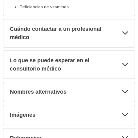
Deficiencias de vitaminas
Cuándo contactar a un profesional
Exp
sec
médico
Lo que se puede esperar en el
Exp
sec
consultorio médico
Exp
Nombres alternativos
sec
Exp
Imágenes
sec
Exp