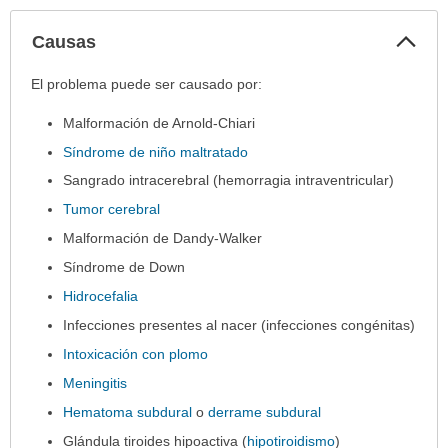
Col
Causas
sec
Causas
El problema puede ser causado por:
ha
Malformación de Arnold-Chiari
sido
extendido.
Síndrome de niño maltratado
Sangrado intracerebral (hemorragia intraventricular)
Tumor cerebral
Malformación de Dandy-Walker
Síndrome de Down
Hidrocefalia
Infecciones presentes al nacer (infecciones congénitas)
Intoxicación con plomo
Meningitis
Hematoma subdural
o
derrame subdural
Glándula tiroides hipoactiva (
hipotiroidismo
)