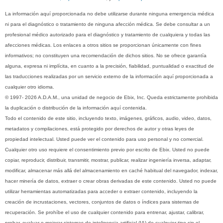
La información aquí proporcionada no debe utilizarse durante ninguna emergencia médica
ni para el diagnóstico o tratamiento de ninguna afección médica. Se debe consultar a un
profesional médico autorizado para el diagnóstico y tratamiento de cualquiera y todas las
afecciones médicas. Los enlaces a otros sitios se proporcionan únicamente con fines
informativos; no constituyen una recomendación de dichos sitios. No se ofrece garantía
alguna, expresa ni implícita, en cuanto a la precisión, fiabilidad, puntualidad o exactitud de
las traducciones realizadas por un servicio externo de la información aquí proporcionada a
cualquier otro idioma.
© 1997- 2026 A.D.A.M., una unidad de negocio de Ebix, Inc. Queda estrictamente prohibida
la duplicación o distribución de la información aquí contenida.
Todo el contenido de este sitio, incluyendo texto, imágenes, gráficos, audio, video, datos,
metadatos y compilaciones, está protegido por derechos de autor y otras leyes de
propiedad intelectual. Usted puede ver el contenido para uso personal y no comercial.
Cualquier otro uso requiere el consentimiento previo por escrito de Ebix. Usted no puede
copiar, reproducir, distribuir, transmitir, mostrar, publicar, realizar ingeniería inversa, adaptar,
modificar, almacenar más allá del almacenamiento en caché habitual del navegador, indexar,
hacer minería de datos, extraer o crear obras derivadas de este contenido. Usted no puede
utilizar herramientas automatizadas para acceder o extraer contenido, incluyendo la
creación de incrustaciones, vectores, conjuntos de datos o índices para sistemas de
recuperación. Se prohíbe el uso de cualquier contenido para entrenar, ajustar, calibrar,
probar, evaluar o mejorar sistemas de inteligencia artificial (IA) de cualquier tipo sin el