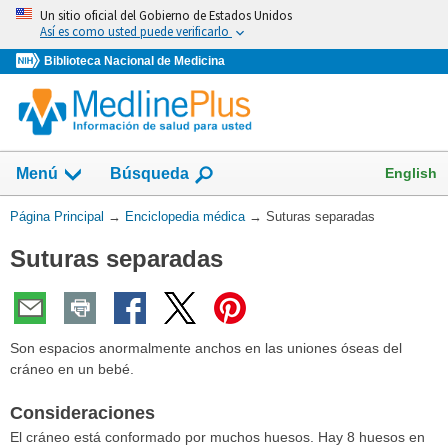
Omita
Un sitio oficial del Gobierno de Estados Unidos
y
Así es como usted puede verificarlo
vaya
Biblioteca Nacional de Medicina
al
Contenido
English
Menú
Búsqueda
Usted
Página Principal
→
Enciclopedia médica
→
Suturas separadas
está
Suturas separadas
aquí:
Son espacios anormalmente anchos en las uniones óseas del
cráneo en un bebé.
Consideraciones
El cráneo está conformado por muchos huesos. Hay 8 huesos en