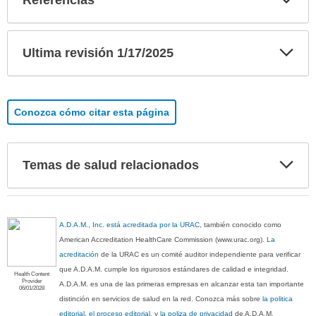
Referencias
sec
Exp
Ultima revisión 1/17/2025
sec
Conozca cómo citar esta página
Exp
Temas de salud relacionados
sec
A.D.A.M., Inc. está acreditada por la URAC
, también conocido como
American Accreditation HealthCare Commission (www.urac.org).
La
acreditación
de la URAC es un comité auditor independiente para verificar
que A.D.A.M. cumple los rigurosos estándares de calidad e integridad.
Health Content
Provider
A.D.A.M. es una de las primeras empresas en alcanzar esta tan importante
06/01/2028
distinción en servicios de salud en la red. Conozca más sobre
la politica
editorial, el proceso editorial
, y
la poliza de privacidad
de A.D.A.M.