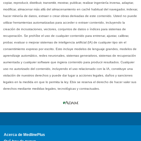
copiar, reproducir, distribuir, transmitir, mostrar, publicar, realizar ingeniería inversa, adaptar,
modificar, almacenar más allá del almacenamiento en caché habitual del navegador, indexar,
hacer minería de datos, extraer o crear obras derivadas de este contenido. Usted no puede
utilizar herramientas automatizadas para acceder o extraer contenido, incluyendo la
creación de incrustaciones, vectores, conjuntos de datos o índices para sistemas de
recuperación. Se prohíbe el uso de cualquier contenido para entrenar, ajustar, calibrar,
probar, evaluar o mejorar sistemas de inteligencia artificial (IA) de cualquier tipo sin el
consentimiento expreso por escrito. Esto incluye modelos de lenguaje grandes, modelos de
aprendizaje automático, redes neuronales, sistemas generativos, sistemas de recuperación
aumentada y cualquier software que ingiera contenido para producir resultados. Cualquier
uso no autorizado del contenido, incluyendo el uso relacionado con la IA, constituye una
violación de nuestros derechos y puede dar lugar a acciones legales, daños y sanciones
legales en la medida en que lo permita la ley. Ebix se reserva el derecho de hacer valer sus
derechos mediante medidas legales, tecnológicas y contractuales.
Acerca de MedlinePlus