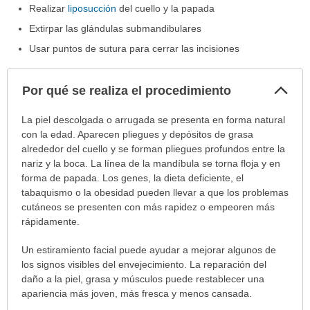
Realizar
liposucción
del cuello y la papada
Extirpar las glándulas submandibulares
Usar puntos de sutura para cerrar las incisiones
Col
Por qué se realiza el procedimiento
sec
Por
La piel descolgada o arrugada se presenta en forma natural
qué
con la edad. Aparecen pliegues y depósitos de grasa
se
alrededor del cuello y se forman pliegues profundos entre la
realiza
nariz y la boca. La línea de la mandíbula se torna floja y en
el
forma de papada. Los genes, la dieta deficiente, el
procedimiento
tabaquismo o la obesidad pueden llevar a que los problemas
ha
cutáneos se presenten con más rapidez o empeoren más
sido
rápidamente.
extendido.
Un estiramiento facial puede ayudar a mejorar algunos de
los signos visibles del envejecimiento. La reparación del
daño a la piel, grasa y músculos puede restablecer una
apariencia más joven, más fresca y menos cansada.