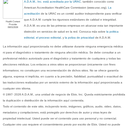
A.D.A.M., Inc. está acreditada por la URAC
, también conocido como
American Accreditation HealthCare Commission (www.urac.org).
La
acreditación
de la URAC es un comité auditor independiente para verificar
que A.D.A.M. cumple los rigurosos estándares de calidad e integridad.
Health Content
Provider
A.D.A.M. es una de las primeras empresas en alcanzar esta tan importante
06/01/2028
distinción en servicios de salud en la red. Conozca más sobre
la politica
editorial, el proceso editorial
, y
la poliza de privacidad
de A.D.A.M.
La información aquí proporcionada no debe utilizarse durante ninguna emergencia médica
ni para el diagnóstico o tratamiento de ninguna afección médica. Se debe consultar a un
profesional médico autorizado para el diagnóstico y tratamiento de cualquiera y todas las
afecciones médicas. Los enlaces a otros sitios se proporcionan únicamente con fines
informativos; no constituyen una recomendación de dichos sitios. No se ofrece garantía
alguna, expresa ni implícita, en cuanto a la precisión, fiabilidad, puntualidad o exactitud de
las traducciones realizadas por un servicio externo de la información aquí proporcionada a
cualquier otro idioma.
© 1997- 2026 A.D.A.M., una unidad de negocio de Ebix, Inc. Queda estrictamente prohibida
la duplicación o distribución de la información aquí contenida.
Todo el contenido de este sitio, incluyendo texto, imágenes, gráficos, audio, video, datos,
metadatos y compilaciones, está protegido por derechos de autor y otras leyes de
propiedad intelectual. Usted puede ver el contenido para uso personal y no comercial.
Cualquier otro uso requiere el consentimiento previo por escrito de Ebix. Usted no puede