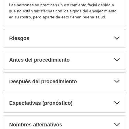
Las personas se practican un estiramiento facial debido a
que no están satisfechas con los signos del envejecimiento
en su rostro, pero aparte de esto tienen buena salud.
Exp
Riesgos
sec
Exp
Antes del procedimiento
sec
Exp
Después del procedimiento
sec
Exp
Expectativas (pronóstico)
sec
Exp
Nombres alternativos
sec