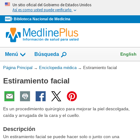
Omita
Un sitio oficial del Gobierno de Estados Unidos
y
Así es como usted puede verificarlo
vaya
Biblioteca Nacional de Medicina
al
Contenido
English
Menú
Búsqueda
Usted
Página Principal
→
Enciclopedia médica
→
Estiramiento facial
está
Estiramiento facial
aquí:
Es un procedimiento quirúrgico para mejorar la piel descolgada,
caída y arrugada de la cara y el cuello.
Descripción
Un estiramiento facial se puede hacer solo o junto con una