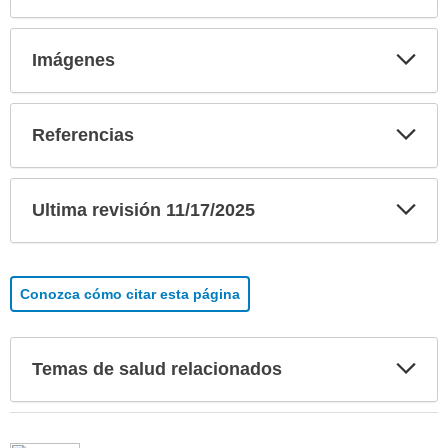
Exp
Imágenes
sec
Exp
Referencias
sec
Exp
Ultima revisión 11/17/2025
sec
Conozca cómo citar esta página
Exp
Temas de salud relacionados
sec