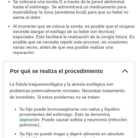
Se colocará una sonda G a través de la pared abdominal
hasta el estómago. Se administrará un medicamento para
insensibilizar la zona (anestesia local) para que su bebé no
sienta el dolor.
Al momento que se coloca la sonda, es posible que el cirujano
necesite alargar el esófago de su bebé con técnicas
especiales. Esto facilitará la realización de la cirugía futura. Es
posible que se necesite repetir este proceso, en ocasiones
varias veces, antes de que sea posible realizar una
reparación.
Col
Por qué se realiza el procedimiento
sec
Por
La fístula traqueoesofágica y la atresia esofágica son
qué
problemas potencialmente mortales. Necesitan tratamiento
se
de inmediato. Si estos problemas no se tratan:
realiza
Su hijo puede broncoaspirarse con saliva y líquidos
el
provenientes del estómago. Esto se denomina
procedimiento
aspiración
. Puede causar asfixia y neumonía (infección
ha
pulmonar).
sido
Su hijo no puede tragar y digerir alimento en absoluto
extendido.