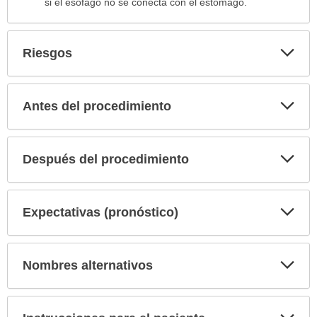
si el esófago no se conecta con el estómago.
Exp
Riesgos
sec
Exp
Antes del procedimiento
sec
Exp
Después del procedimiento
sec
Exp
Expectativas (pronóstico)
sec
Exp
Nombres alternativos
sec
Exp