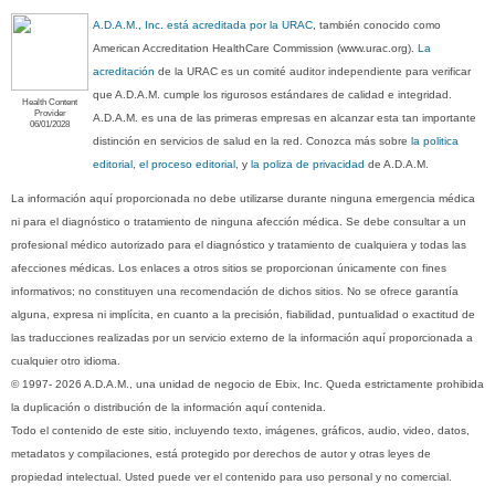
A.D.A.M., Inc. está acreditada por la URAC
, también conocido como
American Accreditation HealthCare Commission (www.urac.org).
La
acreditación
de la URAC es un comité auditor independiente para verificar
que A.D.A.M. cumple los rigurosos estándares de calidad e integridad.
Health Content
Provider
A.D.A.M. es una de las primeras empresas en alcanzar esta tan importante
06/01/2028
distinción en servicios de salud en la red. Conozca más sobre
la politica
editorial, el proceso editorial
, y
la poliza de privacidad
de A.D.A.M.
La información aquí proporcionada no debe utilizarse durante ninguna emergencia médica
ni para el diagnóstico o tratamiento de ninguna afección médica. Se debe consultar a un
profesional médico autorizado para el diagnóstico y tratamiento de cualquiera y todas las
afecciones médicas. Los enlaces a otros sitios se proporcionan únicamente con fines
informativos; no constituyen una recomendación de dichos sitios. No se ofrece garantía
alguna, expresa ni implícita, en cuanto a la precisión, fiabilidad, puntualidad o exactitud de
las traducciones realizadas por un servicio externo de la información aquí proporcionada a
cualquier otro idioma.
© 1997- 2026 A.D.A.M., una unidad de negocio de Ebix, Inc. Queda estrictamente prohibida
la duplicación o distribución de la información aquí contenida.
Todo el contenido de este sitio, incluyendo texto, imágenes, gráficos, audio, video, datos,
metadatos y compilaciones, está protegido por derechos de autor y otras leyes de
propiedad intelectual. Usted puede ver el contenido para uso personal y no comercial.