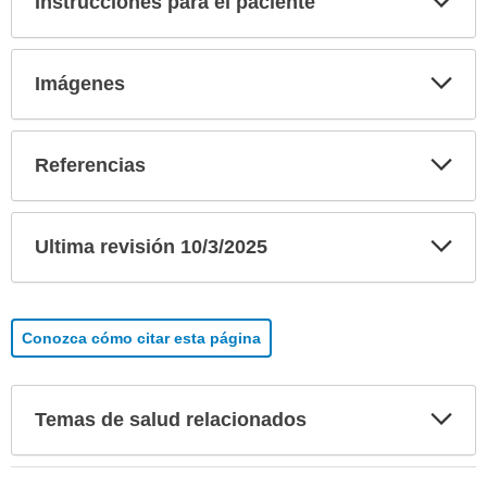
Instrucciones para el paciente
sec
Exp
Imágenes
sec
Exp
Referencias
sec
Exp
Ultima revisión 10/3/2025
sec
Conozca cómo citar esta página
Exp
Temas de salud relacionados
sec