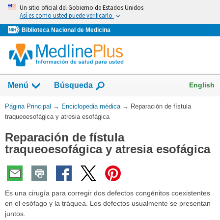
Omita
Un sitio oficial del Gobierno de Estados Unidos
y
Así es como usted puede verificarlo
vaya
Biblioteca Nacional de Medicina
al
Contenido
English
Menú
Búsqueda
Usted
Página Principal
→
Enciclopedia médica
→
Reparación de fístula
está
traqueoesofágica y atresia esofágica
aquí:
Reparación de fístula
traqueoesofágica y atresia esofágica
Es una cirugía para corregir dos defectos congénitos coexistentes
en el esófago y la tráquea. Los defectos usualmente se presentan
juntos.