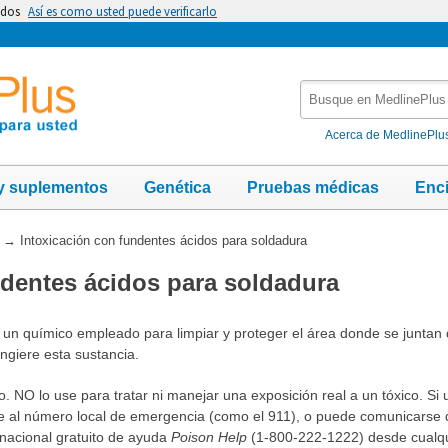
idos
Así es como usted puede verificarlo
Busque
en
MedlinePlus
Acerca de MedlinePlu
y suplementos
Genética
Pruebas médicas
Enc
→
Intoxicación con fundentes ácidos para soldadura
ndentes ácidos para soldadura
un químico empleado para limpiar y proteger el área donde se juntan d
ngiere esta sustancia.
o. NO lo use para tratar ni manejar una exposición real a un tóxico. Si
me al número local de emergencia (como el 911), o puede comunicarse 
 nacional gratuito de ayuda
Poison Help
(1-800-222-1222) desde cualqui