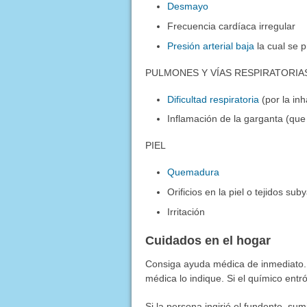
Desmayo
Frecuencia cardíaca irregular
Presión arterial baja
la cual se 
PULMONES Y VÍAS RESPIRATORIA
Dificultad respiratoria
(por la inh
Inflamación de la garganta (que 
PIEL
Quemadura
Orificios en la piel o tejidos su
Irritación
Cuidados en el hogar
Consiga ayuda médica de inmediato. 
médica lo indique. Si el químico ent
Si la persona ingirió el fundente, su