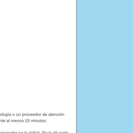
ología o un proveedor de atención
ante al menos 15 minutos.
proveedor se lo indicó. No le dé nada