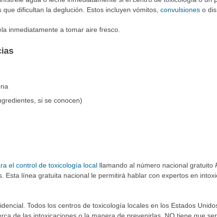
 que dificultan la deglución. Estos incluyen vómitos,
convulsiones
o dis
vela inmediatamente a tomar aire fresco.
cias
ona
gredientes, si se conocen)
ra el control de toxicología local
llamando al número nacional gratuito
 Esta línea gratuita nacional le permitirá hablar con expertos en intoxi
nfidencial. Todos los centros de toxicología locales en los Estados Unid
acerca de las intoxicaciones o la manera de prevenirlas. NO tiene que 