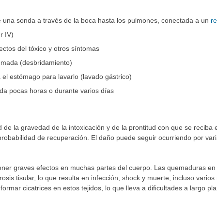
ye una sonda a través de la boca hasta los pulmones, conectada a un
r
r IV)
ectos del tóxico y otros síntomas
uemada (desbridamiento)
 el estómago para lavarlo (lavado gástrico)
cada pocas horas o durante varios días
 de la gravedad de la intoxicación y de la prontitud con que se reciba
probabilidad de recuperación. El daño puede seguir ocurriendo por v
tener graves efectos en muchas partes del cuerpo. Las quemaduras en la
osis tisular, lo que resulta en infección, shock y muerte, incluso vari
ormar cicatrices en estos tejidos, lo que lleva a dificultades a largo pla