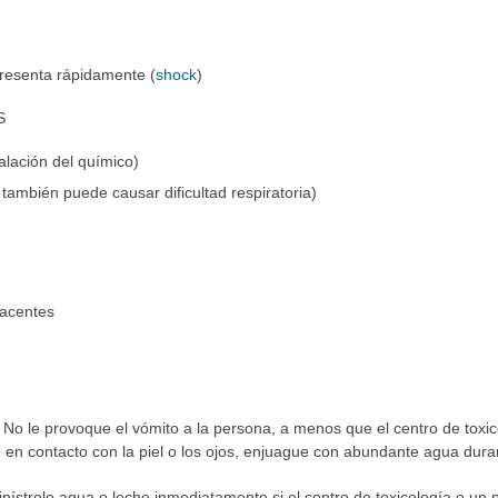
presenta rápidamente (
shock
)
S
alación del químico)
también puede causar dificultad respiratoria)
byacentes
No le provoque el vómito a la persona, a menos que el centro de toxic
ró en contacto con la piel o los ojos, enjuague con abundante agua dur
minístrele agua o leche inmediatamente si el centro de toxicología o un 