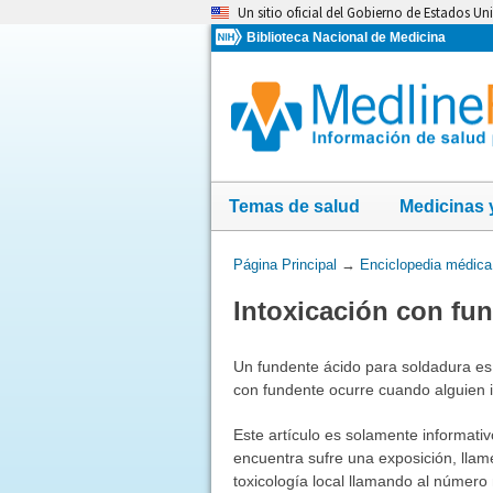
Omita
Un sitio oficial del Gobierno de Estados Un
y
Biblioteca Nacional de Medicina
vaya
al
Contenido
Temas de salud
Medicinas 
Usted
Página Principal
→
Enciclopedia médica
está
Intoxicación con fu
aquí:
Un fundente ácido para soldadura es 
con fundente ocurre cuando alguien i
Este artículo es solamente informativ
encuentra sufre una exposición, lla
toxicología local llamando al número