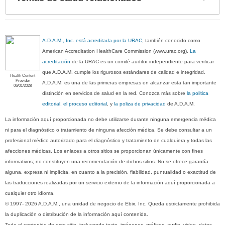
sec
A.D.A.M., Inc. está acreditada por la URAC
, también conocido como
American Accreditation HealthCare Commission (www.urac.org).
La
acreditación
de la URAC es un comité auditor independiente para verificar
que A.D.A.M. cumple los rigurosos estándares de calidad e integridad.
Health Content
Provider
A.D.A.M. es una de las primeras empresas en alcanzar esta tan importante
06/01/2028
distinción en servicios de salud en la red. Conozca más sobre
la politica
editorial, el proceso editorial
, y
la poliza de privacidad
de A.D.A.M.
La información aquí proporcionada no debe utilizarse durante ninguna emergencia médica
ni para el diagnóstico o tratamiento de ninguna afección médica. Se debe consultar a un
profesional médico autorizado para el diagnóstico y tratamiento de cualquiera y todas las
afecciones médicas. Los enlaces a otros sitios se proporcionan únicamente con fines
informativos; no constituyen una recomendación de dichos sitios. No se ofrece garantía
alguna, expresa ni implícita, en cuanto a la precisión, fiabilidad, puntualidad o exactitud de
las traducciones realizadas por un servicio externo de la información aquí proporcionada a
cualquier otro idioma.
© 1997- 2026 A.D.A.M., una unidad de negocio de Ebix, Inc. Queda estrictamente prohibida
la duplicación o distribución de la información aquí contenida.
Todo el contenido de este sitio, incluyendo texto, imágenes, gráficos, audio, video, datos,