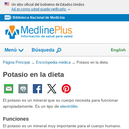
Omita
Un sitio oficial del Gobierno de Estados Unidos
y
Así es como usted puede verificarlo
vaya
Biblioteca Nacional de Medicina
al
Contenido
English
Menú
Búsqueda
Usted
Página Principal
→
Enciclopedia médica
→
Potasio en la dieta
está
Potasio en la dieta
aquí:
El potasio es un mineral que su cuerpo necesita para funcionar
apropiadamente. Es un tipo de
electrólito
.
Funciones
El potasio es un mineral muy importante para el cuerpo humano.