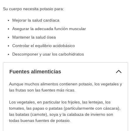
Su cuerpo necesita potasio para:
Mejorar la salud cardíaca
Asegurar la adecuada función muscular
Mantener la salud ósea
Controlar el equilibrio acidobásico
Descomponer y usar los carbohidratos
Col
Fuentes alimenticias
sec
Fuentes
Aunque muchos alimentos contienen potasio, los vegetales y
alimenticias
las frutas son las fuentes más ricas.
ha
Los vegetales, en particular los frijoles, las lentejas, los
sido
tomates, las papas o patatas (particularmente con cáscara),
extendido.
las batatas (camote), soya y la calabaza de invierno son
todas buenas fuentes de potasio.