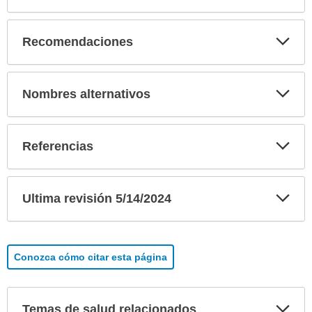
Exp
Recomendaciones
sec
Exp
Nombres alternativos
sec
Exp
Referencias
sec
Exp
Ultima revisión 5/14/2024
sec
Conozca cómo citar esta página
Exp
Temas de salud relacionados