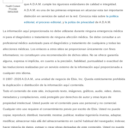
que A.D.A.M. cumple los rigurosos estándares de calidad e integridad.
Health Content
Provider
A.D.A.M. es una de las primeras empresas en alcanzar esta tan importante
06/01/2028
distinción en servicios de salud en la red. Conozca más sobre
la politica
editorial, el proceso editorial
, y
la poliza de privacidad
de A.D.A.M.
La información aquí proporcionada no debe utilizarse durante ninguna emergencia médica
ni para el diagnóstico o tratamiento de ninguna afección médica. Se debe consultar a un
profesional médico autorizado para el diagnóstico y tratamiento de cualquiera y todas las
afecciones médicas. Los enlaces a otros sitios se proporcionan únicamente con fines
informativos; no constituyen una recomendación de dichos sitios. No se ofrece garantía
alguna, expresa ni implícita, en cuanto a la precisión, fiabilidad, puntualidad o exactitud de
las traducciones realizadas por un servicio externo de la información aquí proporcionada a
cualquier otro idioma.
© 1997- 2026 A.D.A.M., una unidad de negocio de Ebix, Inc. Queda estrictamente prohibida
la duplicación o distribución de la información aquí contenida.
Todo el contenido de este sitio, incluyendo texto, imágenes, gráficos, audio, video, datos,
metadatos y compilaciones, está protegido por derechos de autor y otras leyes de
propiedad intelectual. Usted puede ver el contenido para uso personal y no comercial.
Cualquier otro uso requiere el consentimiento previo por escrito de Ebix. Usted no puede
copiar, reproducir, distribuir, transmitir, mostrar, publicar, realizar ingeniería inversa, adaptar,
modificar, almacenar más allá del almacenamiento en caché habitual del navegador, indexar,
hacer minería de datos, extraer o crear obras derivadas de este contenido. Usted no puede