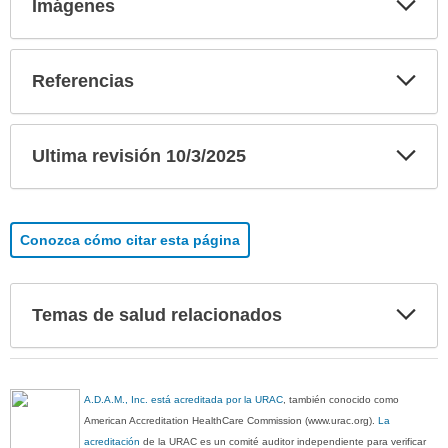
Imágenes
sec
Exp
Referencias
sec
Exp
Ultima revisión 10/3/2025
sec
Conozca cómo citar esta página
Exp
Temas de salud relacionados
sec
A.D.A.M., Inc. está acreditada por la URAC
, también conocido como
American Accreditation HealthCare Commission (www.urac.org).
La
acreditación
de la URAC es un comité auditor independiente para verificar