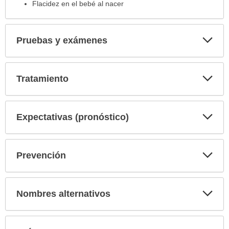
Flacidez en el bebé al nacer
Exp
Pruebas y exámenes
sec
Exp
Tratamiento
sec
Exp
Expectativas (pronóstico)
sec
Exp
Prevención
sec
Exp
Nombres alternativos
sec
Exp