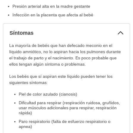
Presión arterial alta en la madre gestante
Infección en la placenta que afecta al bebé
Col
Síntomas
sec
Síntomas
La mayoría de bebés que han defecado meconio en el
ha
líquido amniótico, no lo aspiran hacia los pulmones durante
sido
el trabajo de parto y el nacimiento. Es poco probable que
extendido.
ellos tengan algún síntoma o problemas.
Los bebés que sí aspiran este líquido pueden tener los
siguientes síntomas:
Piel de color azulado (cianosis)
Dificultad para respirar (respiración ruidosa, gruñidos,
usar músculos adicionales para respirar, respiración
rápida)
Paro respiratorio (falta de esfuerzo respiratorio o
apnea)