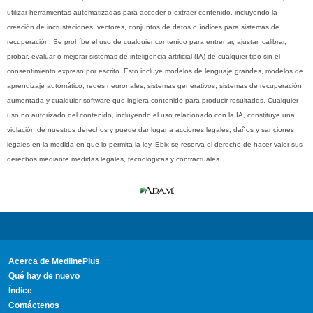
utilizar herramientas automatizadas para acceder o extraer contenido, incluyendo la
creación de incrustaciones, vectores, conjuntos de datos o índices para sistemas de
recuperación. Se prohíbe el uso de cualquier contenido para entrenar, ajustar, calibrar,
probar, evaluar o mejorar sistemas de inteligencia artificial (IA) de cualquier tipo sin el
consentimiento expreso por escrito. Esto incluye modelos de lenguaje grandes, modelos de
aprendizaje automático, redes neuronales, sistemas generativos, sistemas de recuperación
aumentada y cualquier software que ingiera contenido para producir resultados. Cualquier
uso no autorizado del contenido, incluyendo el uso relacionado con la IA, constituye una
violación de nuestros derechos y puede dar lugar a acciones legales, daños y sanciones
legales en la medida en que lo permita la ley. Ebix se reserva el derecho de hacer valer sus
derechos mediante medidas legales, tecnológicas y contractuales.
Acerca de MedlinePlus
Qué hay de nuevo
Índice
Contáctenos