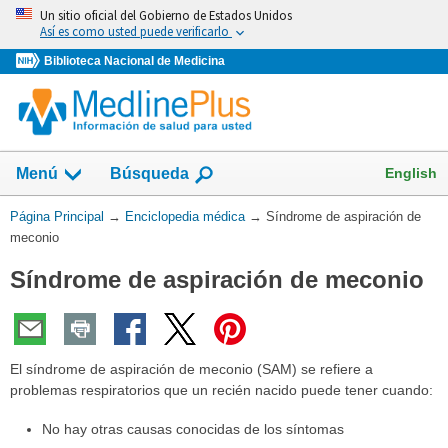
Omita
Un sitio oficial del Gobierno de Estados Unidos
y
Así es como usted puede verificarlo
vaya
Biblioteca Nacional de Medicina
al
Contenido
English
Menú
Búsqueda
Usted
Página Principal
→
Enciclopedia médica
→
Síndrome de aspiración de
está
meconio
aquí:
Síndrome de aspiración de meconio
El síndrome de aspiración de meconio (SAM) se refiere a
problemas respiratorios que un recién nacido puede tener cuando:
No hay otras causas conocidas de los síntomas