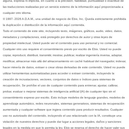
alguna, expresa ni implícita, en cuanto a la precisión, fiabilidad, puntualidad o exactitud de
las traducciones realizadas por un servicio externo de la información aquí proporcionada a
cualquier otro idioma.
© 1997- 2026 A.D.A.M., una unidad de negocio de Ebix, Inc. Queda estrictamente prohibida
la duplicación o distribución de la información aquí contenida.
Todo el contenido de este sitio, incluyendo texto, imágenes, gráficos, audio, video, datos,
metadatos y compilaciones, está protegido por derechos de autor y otras leyes de
propiedad intelectual. Usted puede ver el contenido para uso personal y no comercial.
Cualquier otro uso requiere el consentimiento previo por escrito de Ebix. Usted no puede
copiar, reproducir, distribuir, transmitir, mostrar, publicar, realizar ingeniería inversa, adaptar,
modificar, almacenar más allá del almacenamiento en caché habitual del navegador, indexar,
hacer minería de datos, extraer o crear obras derivadas de este contenido. Usted no puede
utilizar herramientas automatizadas para acceder o extraer contenido, incluyendo la
creación de incrustaciones, vectores, conjuntos de datos o índices para sistemas de
recuperación. Se prohíbe el uso de cualquier contenido para entrenar, ajustar, calibrar,
probar, evaluar o mejorar sistemas de inteligencia artificial (IA) de cualquier tipo sin el
consentimiento expreso por escrito. Esto incluye modelos de lenguaje grandes, modelos de
aprendizaje automático, redes neuronales, sistemas generativos, sistemas de recuperación
aumentada y cualquier software que ingiera contenido para producir resultados. Cualquier
uso no autorizado del contenido, incluyendo el uso relacionado con la IA, constituye una
violación de nuestros derechos y puede dar lugar a acciones legales, daños y sanciones
legales en la medida en que lo permita la ley. Ebix se reserva el derecho de hacer valer sus