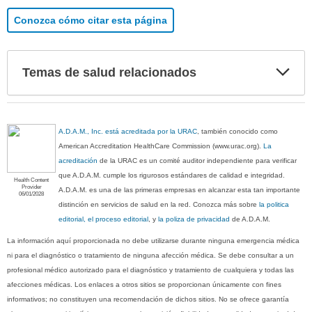
Conozca cómo citar esta página
Exp
Temas de salud relacionados
sec
A.D.A.M., Inc. está acreditada por la URAC
, también conocido como
American Accreditation HealthCare Commission (www.urac.org).
La
acreditación
de la URAC es un comité auditor independiente para verificar
que A.D.A.M. cumple los rigurosos estándares de calidad e integridad.
Health Content
Provider
A.D.A.M. es una de las primeras empresas en alcanzar esta tan importante
06/01/2028
distinción en servicios de salud en la red. Conozca más sobre
la politica
editorial, el proceso editorial
, y
la poliza de privacidad
de A.D.A.M.
La información aquí proporcionada no debe utilizarse durante ninguna emergencia médica
ni para el diagnóstico o tratamiento de ninguna afección médica. Se debe consultar a un
profesional médico autorizado para el diagnóstico y tratamiento de cualquiera y todas las
afecciones médicas. Los enlaces a otros sitios se proporcionan únicamente con fines
informativos; no constituyen una recomendación de dichos sitios. No se ofrece garantía