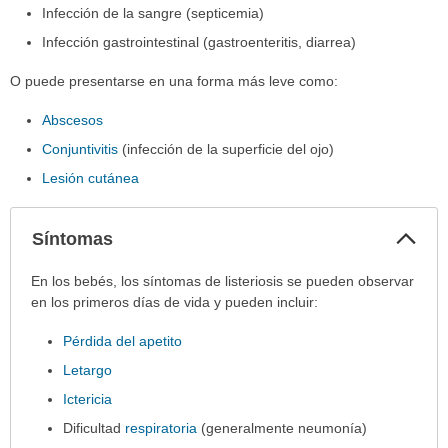
Infección de la sangre (septicemia)
Infección gastrointestinal (gastroenteritis, diarrea)
O puede presentarse en una forma más leve como:
Abscesos
Conjuntivitis
(infección de la superficie del ojo)
Lesión cutánea
Col
Síntomas
sec
Síntomas
En los bebés, los síntomas de listeriosis se pueden observar
ha
en los primeros días de vida y pueden incluir:
sido
Pérdida del apetito
extendido.
Letargo
Ictericia
Dificultad
respiratoria
(generalmente neumonía)