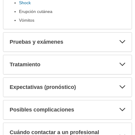
Shock
Erupción cutánea
Vómitos
Exp
Pruebas y exámenes
sec
Exp
Tratamiento
sec
Exp
Expectativas (pronóstico)
sec
Exp
Posibles complicaciones
sec
Cuándo contactar a un profesional
Exp