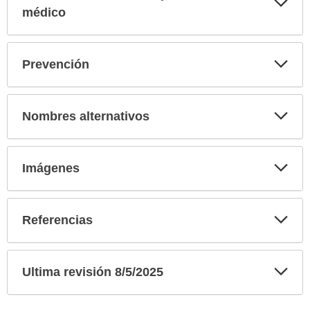
sec
médico
Exp
Prevención
sec
Exp
Nombres alternativos
sec
Exp
Imágenes
sec
Exp
Referencias
sec
Exp
Ultima revisión 8/5/2025
sec