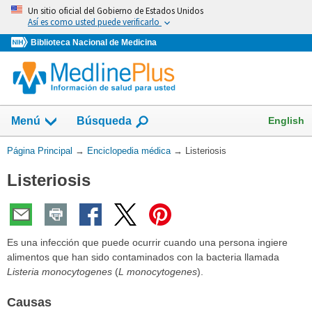
Omita
Un sitio oficial del Gobierno de Estados Unidos
y
Así es como usted puede verificarlo
vaya
Biblioteca Nacional de Medicina
al
Contenido
English
Menú
Búsqueda
Usted
Página Principal
→
Enciclopedia médica
→
Listeriosis
está
Listeriosis
aquí:
Es una infección que puede ocurrir cuando una persona ingiere
alimentos que han sido contaminados con la bacteria llamada
Listeria monocytogenes
(
L monocytogenes
).
Causas