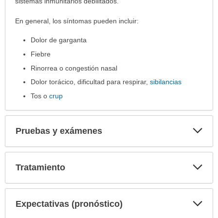
sistemas inmunitarios debilitados.
En general, los síntomas pueden incluir:
Dolor de garganta
Fiebre
Rinorrea o congestión nasal
Dolor torácico, dificultad para respirar,
sibilancias
Tos o
crup
Exp
Pruebas y exámenes
sec
Exp
Tratamiento
sec
Exp
Expectativas (pronóstico)
sec