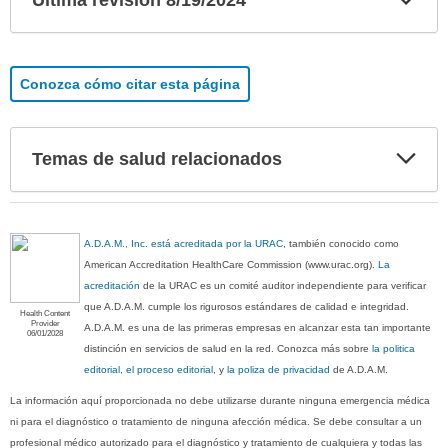
Ultima revisión 8/19/2024
sec
Conozca cómo citar esta página
Exp
Temas de salud relacionados
sec
A.D.A.M., Inc. está acreditada por la URAC
, también conocido como
American Accreditation HealthCare Commission (www.urac.org).
La
acreditación
de la URAC es un comité auditor independiente para verificar
que A.D.A.M. cumple los rigurosos estándares de calidad e integridad.
Health Content
Provider
A.D.A.M. es una de las primeras empresas en alcanzar esta tan importante
06/01/2028
distinción en servicios de salud en la red. Conozca más sobre
la politica
editorial, el proceso editorial
, y
la poliza de privacidad
de A.D.A.M.
La información aquí proporcionada no debe utilizarse durante ninguna emergencia médica
ni para el diagnóstico o tratamiento de ninguna afección médica. Se debe consultar a un
profesional médico autorizado para el diagnóstico y tratamiento de cualquiera y todas las