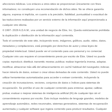
afecciones médicas. Los enlaces a otros sitios se proporcionan únicamente con fines
informativos; no constituyen una recomendación de dichos sitios. No se ofrece garantía
alguna, expresa ni implícita, en cuanto a la precisión, fiabilidad, puntualidad o exactitud de
las traducciones realizadas por un servicio externo de la información aquí proporcionada a
cualquier otro idioma.
© 1997- 2026 A.D.A.M., una unidad de negocio de Ebix, Inc. Queda estrictamente prohibida
la duplicación o distribución de la información aquí contenida.
Todo el contenido de este sitio, incluyendo texto, imágenes, gráficos, audio, video, datos,
metadatos y compilaciones, está protegido por derechos de autor y otras leyes de
propiedad intelectual. Usted puede ver el contenido para uso personal y no comercial.
Cualquier otro uso requiere el consentimiento previo por escrito de Ebix. Usted no puede
copiar, reproducir, distribuir, transmitir, mostrar, publicar, realizar ingeniería inversa, adaptar,
modificar, almacenar más allá del almacenamiento en caché habitual del navegador, indexar,
hacer minería de datos, extraer o crear obras derivadas de este contenido. Usted no puede
utilizar herramientas automatizadas para acceder o extraer contenido, incluyendo la
creación de incrustaciones, vectores, conjuntos de datos o índices para sistemas de
recuperación. Se prohíbe el uso de cualquier contenido para entrenar, ajustar, calibrar,
probar, evaluar o mejorar sistemas de inteligencia artificial (IA) de cualquier tipo sin el
consentimiento expreso por escrito. Esto incluye modelos de lenguaje grandes, modelos de
aprendizaje automático, redes neuronales, sistemas generativos, sistemas de recuperación
aumentada y cualquier software que ingiera contenido para producir resultados. Cualquier