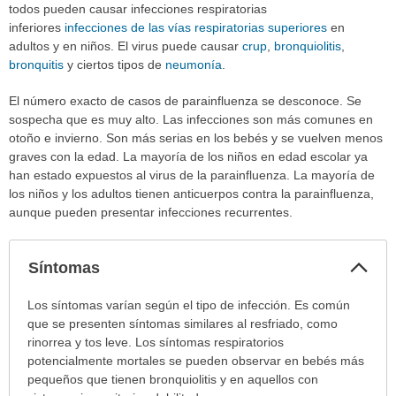
todos pueden causar infecciones respiratorias
inferiores
infecciones de las vías respiratorias superiores
en
adultos y en niños. El virus puede causar
crup
,
bronquiolitis
,
bronquitis
y ciertos tipos de
neumonía
.
El número exacto de casos de parainfluenza se desconoce. Se
sospecha que es muy alto. Las infecciones son más comunes en
otoño e invierno. Son más serias en los bebés y se vuelven menos
graves con la edad. La mayoría de los niños en edad escolar ya
han estado expuestos al virus de la parainfluenza. La mayoría de
los niños y los adultos tienen anticuerpos contra la parainfluenza,
aunque pueden presentar infecciones recurrentes.
Col
Síntomas
sec
Síntomas
Los síntomas varían según el tipo de infección. Es común
ha
que se presenten síntomas similares al resfriado, como
sido
rinorrea y tos leve. Los síntomas respiratorios
extendido.
potencialmente mortales se pueden observar en bebés más
pequeños que tienen bronquiolitis y en aquellos con