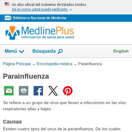
Omita
Un sitio oficial del Gobierno de Estados Unidos
y
Así es como usted puede verificarlo
vaya
Biblioteca Nacional de Medicina
al
Contenido
English
Menú
Búsqueda
Usted
Página Principal
→
Enciclopedia médica
→
Parainfluenza
está
Parainfluenza
aquí:
Se refiere a un grupo de virus que llevan a infecciones en las vías
respiratorias altas y bajas.
Causas
Existen cuatro tipos del virus de la parainfluenza. De los cuales