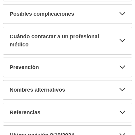
Exp
Posibles complicaciones
sec
Cuándo contactar a un profesional
Exp
sec
médico
Exp
Prevención
sec
Exp
Nombres alternativos
sec
Exp
Referencias
sec
Exp