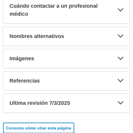
Cuándo contactar a un profesional
Exp
sec
médico
Exp
Nombres alternativos
sec
Exp
Imágenes
sec
Exp
Referencias
sec
Exp
Ultima revisión 7/3/2025
sec
Conozca cómo citar esta página