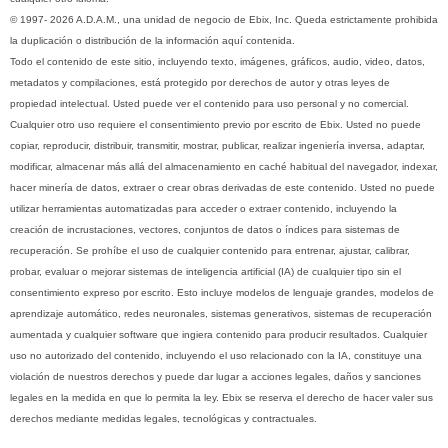
© 1997- 2026 A.D.A.M., una unidad de negocio de Ebix, Inc. Queda estrictamente prohibida
la duplicación o distribución de la información aquí contenida.
Todo el contenido de este sitio, incluyendo texto, imágenes, gráficos, audio, video, datos,
metadatos y compilaciones, está protegido por derechos de autor y otras leyes de
propiedad intelectual. Usted puede ver el contenido para uso personal y no comercial.
Cualquier otro uso requiere el consentimiento previo por escrito de Ebix. Usted no puede
copiar, reproducir, distribuir, transmitir, mostrar, publicar, realizar ingeniería inversa, adaptar,
modificar, almacenar más allá del almacenamiento en caché habitual del navegador, indexar,
hacer minería de datos, extraer o crear obras derivadas de este contenido. Usted no puede
utilizar herramientas automatizadas para acceder o extraer contenido, incluyendo la
creación de incrustaciones, vectores, conjuntos de datos o índices para sistemas de
recuperación. Se prohíbe el uso de cualquier contenido para entrenar, ajustar, calibrar,
probar, evaluar o mejorar sistemas de inteligencia artificial (IA) de cualquier tipo sin el
consentimiento expreso por escrito. Esto incluye modelos de lenguaje grandes, modelos de
aprendizaje automático, redes neuronales, sistemas generativos, sistemas de recuperación
aumentada y cualquier software que ingiera contenido para producir resultados. Cualquier
uso no autorizado del contenido, incluyendo el uso relacionado con la IA, constituye una
violación de nuestros derechos y puede dar lugar a acciones legales, daños y sanciones
legales en la medida en que lo permita la ley. Ebix se reserva el derecho de hacer valer sus
derechos mediante medidas legales, tecnológicas y contractuales.