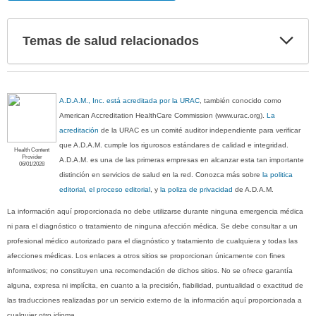
Exp
Temas de salud relacionados
sec
A.D.A.M., Inc. está acreditada por la URAC
, también conocido como
American Accreditation HealthCare Commission (www.urac.org).
La
acreditación
de la URAC es un comité auditor independiente para verificar
que A.D.A.M. cumple los rigurosos estándares de calidad e integridad.
Health Content
Provider
A.D.A.M. es una de las primeras empresas en alcanzar esta tan importante
06/01/2028
distinción en servicios de salud en la red. Conozca más sobre
la politica
editorial, el proceso editorial
, y
la poliza de privacidad
de A.D.A.M.
La información aquí proporcionada no debe utilizarse durante ninguna emergencia médica
ni para el diagnóstico o tratamiento de ninguna afección médica. Se debe consultar a un
profesional médico autorizado para el diagnóstico y tratamiento de cualquiera y todas las
afecciones médicas. Los enlaces a otros sitios se proporcionan únicamente con fines
informativos; no constituyen una recomendación de dichos sitios. No se ofrece garantía
alguna, expresa ni implícita, en cuanto a la precisión, fiabilidad, puntualidad o exactitud de
las traducciones realizadas por un servicio externo de la información aquí proporcionada a
cualquier otro idioma.