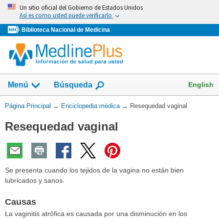
Omita
Un sitio oficial del Gobierno de Estados Unidos
y
Así es como usted puede verificarlo
vaya
Biblioteca Nacional de Medicina
al
Contenido
English
Menú
Búsqueda
Usted
Página Principal
→
Enciclopedia médica
→
Resequedad vaginal
está
Resequedad vaginal
aquí:
Se presenta cuando los tejidos de la vagina no están bien
lubricados y sanos.
Causas
La vaginitis atrófica es causada por una disminución en los