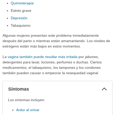
Quimioterapia
Estrés grave
Depresión
Tabaquismo
Algunas mujeres presentan este problema inmediatamente
después del parto o mientras están amamantando. Los niveles de
estrógeno están más bajos en estos momentos.
La
vagina también puede resultar más irritada
por jabones,
detergentes para lavar, lociones, perfumes o duchas. Ciertos
medicamentos, el tabaquismo, los tampones y los condones
también pueden causar o empeorar la resequedad vaginal.
Col
Síntomas
sec
Síntomas
Los síntomas incluyen:
ha
Ardor al orinar
sido