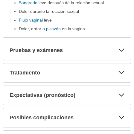
extendido.
Sangrado
leve después de la relación sexual
Dolor durante la relación sexual
Flujo vaginal
leve
Dolor, ardor o
picazón
en la vagina
Exp
Pruebas y exámenes
sec
Exp
Tratamiento
sec
Exp
Expectativas (pronóstico)
sec
Exp
Posibles complicaciones
sec