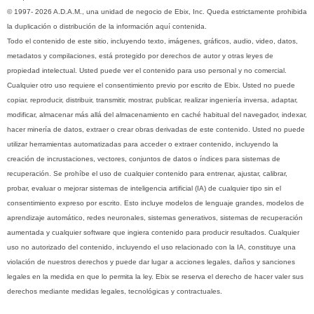
© 1997- 2026 A.D.A.M., una unidad de negocio de Ebix, Inc. Queda estrictamente prohibida
la duplicación o distribución de la información aquí contenida.
Todo el contenido de este sitio, incluyendo texto, imágenes, gráficos, audio, video, datos,
metadatos y compilaciones, está protegido por derechos de autor y otras leyes de
propiedad intelectual. Usted puede ver el contenido para uso personal y no comercial.
Cualquier otro uso requiere el consentimiento previo por escrito de Ebix. Usted no puede
copiar, reproducir, distribuir, transmitir, mostrar, publicar, realizar ingeniería inversa, adaptar,
modificar, almacenar más allá del almacenamiento en caché habitual del navegador, indexar,
hacer minería de datos, extraer o crear obras derivadas de este contenido. Usted no puede
utilizar herramientas automatizadas para acceder o extraer contenido, incluyendo la
creación de incrustaciones, vectores, conjuntos de datos o índices para sistemas de
recuperación. Se prohíbe el uso de cualquier contenido para entrenar, ajustar, calibrar,
probar, evaluar o mejorar sistemas de inteligencia artificial (IA) de cualquier tipo sin el
consentimiento expreso por escrito. Esto incluye modelos de lenguaje grandes, modelos de
aprendizaje automático, redes neuronales, sistemas generativos, sistemas de recuperación
aumentada y cualquier software que ingiera contenido para producir resultados. Cualquier
uso no autorizado del contenido, incluyendo el uso relacionado con la IA, constituye una
violación de nuestros derechos y puede dar lugar a acciones legales, daños y sanciones
legales en la medida en que lo permita la ley. Ebix se reserva el derecho de hacer valer sus
derechos mediante medidas legales, tecnológicas y contractuales.