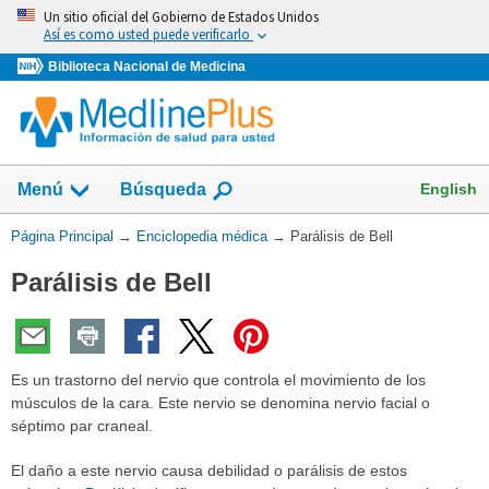
Omita
Un sitio oficial del Gobierno de Estados Unidos
y
Así es como usted puede verificarlo
vaya
Biblioteca Nacional de Medicina
al
Contenido
English
Menú
Búsqueda
Usted
Página Principal
→
Enciclopedia médica
→
Parálisis de Bell
está
Parálisis de Bell
aquí:
Es un trastorno del nervio que controla el movimiento de los
músculos de la cara. Este nervio se denomina nervio facial o
séptimo par craneal.
El daño a este nervio causa debilidad o parálisis de estos