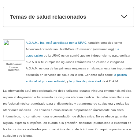
Exp
Temas de salud relacionados
sec
A.D.A.M., Inc. está acreditada por la URAC
, también conocido como
American Accreditation HealthCare Commission (www.urac.org).
La
acreditación
de la URAC es un comité auditor independiente para verificar
que A.D.A.M. cumple los rigurosos estándares de calidad e integridad.
Health Content
Provider
A.D.A.M. es una de las primeras empresas en alcanzar esta tan importante
06/01/2028
distinción en servicios de salud en la red. Conozca más sobre
la politica
editorial, el proceso editorial
, y
la poliza de privacidad
de A.D.A.M.
La información aquí proporcionada no debe utilizarse durante ninguna emergencia médica
ni para el diagnóstico o tratamiento de ninguna afección médica. Se debe consultar a un
profesional médico autorizado para el diagnóstico y tratamiento de cualquiera y todas las
afecciones médicas. Los enlaces a otros sitios se proporcionan únicamente con fines
informativos; no constituyen una recomendación de dichos sitios. No se ofrece garantía
alguna, expresa ni implícita, en cuanto a la precisión, fiabilidad, puntualidad o exactitud de
las traducciones realizadas por un servicio externo de la información aquí proporcionada a
cualquier otro idioma.