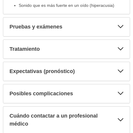
Sonido que es más fuerte en un oído (hiperacusia)
Exp
Pruebas y exámenes
sec
Exp
Tratamiento
sec
Exp
Expectativas (pronóstico)
sec
Exp
Posibles complicaciones
sec
Cuándo contactar a un profesional
Exp
sec
médico