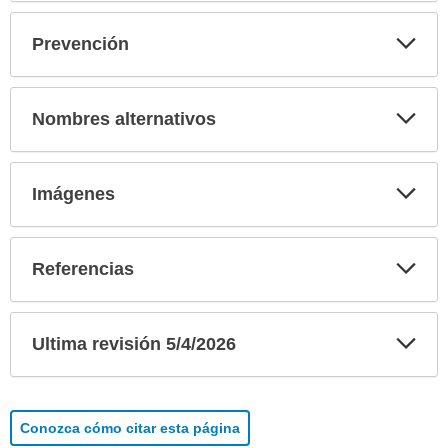
Exp
Prevención
sec
Exp
Nombres alternativos
sec
Exp
Imágenes
sec
Exp
Referencias
sec
Exp
Ultima revisión 5/4/2026
sec
Conozca cómo citar esta página