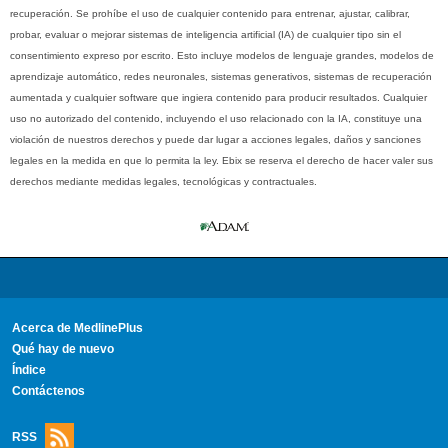
recuperación. Se prohíbe el uso de cualquier contenido para entrenar, ajustar, calibrar,
probar, evaluar o mejorar sistemas de inteligencia artificial (IA) de cualquier tipo sin el
consentimiento expreso por escrito. Esto incluye modelos de lenguaje grandes, modelos de
aprendizaje automático, redes neuronales, sistemas generativos, sistemas de recuperación
aumentada y cualquier software que ingiera contenido para producir resultados. Cualquier
uso no autorizado del contenido, incluyendo el uso relacionado con la IA, constituye una
violación de nuestros derechos y puede dar lugar a acciones legales, daños y sanciones
legales en la medida en que lo permita la ley. Ebix se reserva el derecho de hacer valer sus
derechos mediante medidas legales, tecnológicas y contractuales.
Acerca de MedlinePlus
Qué hay de nuevo
Índice
Contáctenos
RSS