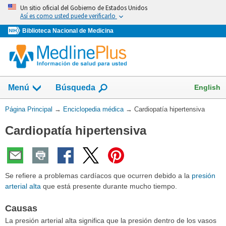
Omita
Un sitio oficial del Gobierno de Estados Unidos
y
Así es como usted puede verificarlo
vaya
Biblioteca Nacional de Medicina
al
Contenido
English
Menú
Búsqueda
Usted
Página Principal
→
Enciclopedia médica
→
Cardiopatía hipertensiva
está
Cardiopatía hipertensiva
aquí:
Se refiere a problemas cardíacos que ocurren debido a la
presión
arterial alta
que está presente durante mucho tiempo.
Causas
La presión arterial alta significa que la presión dentro de los vasos