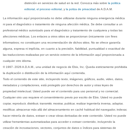
distinción en servicios de salud en la red. Conozca más sobre
la politica
editorial, el proceso editorial
, y
la poliza de privacidad
de A.D.A.M.
La información aquí proporcionada no debe utilizarse durante ninguna emergencia médica
ni para el diagnóstico o tratamiento de ninguna afección médica. Se debe consultar a un
profesional médico autorizado para el diagnóstico y tratamiento de cualquiera y todas las
afecciones médicas. Los enlaces a otros sitios se proporcionan únicamente con fines
informativos; no constituyen una recomendación de dichos sitios. No se ofrece garantía
alguna, expresa ni implícita, en cuanto a la precisión, fiabilidad, puntualidad o exactitud de
las traducciones realizadas por un servicio externo de la información aquí proporcionada a
cualquier otro idioma.
© 1997- 2026 A.D.A.M., una unidad de negocio de Ebix, Inc. Queda estrictamente prohibida
la duplicación o distribución de la información aquí contenida.
Todo el contenido de este sitio, incluyendo texto, imágenes, gráficos, audio, video, datos,
metadatos y compilaciones, está protegido por derechos de autor y otras leyes de
propiedad intelectual. Usted puede ver el contenido para uso personal y no comercial.
Cualquier otro uso requiere el consentimiento previo por escrito de Ebix. Usted no puede
copiar, reproducir, distribuir, transmitir, mostrar, publicar, realizar ingeniería inversa, adaptar,
modificar, almacenar más allá del almacenamiento en caché habitual del navegador, indexar,
hacer minería de datos, extraer o crear obras derivadas de este contenido. Usted no puede
utilizar herramientas automatizadas para acceder o extraer contenido, incluyendo la
creación de incrustaciones, vectores, conjuntos de datos o índices para sistemas de