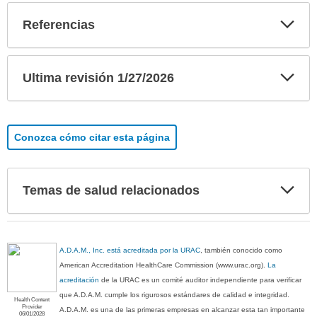
Exp
Referencias
sec
Exp
Ultima revisión 1/27/2026
sec
Conozca cómo citar esta página
Exp
Temas de salud relacionados
sec
A.D.A.M., Inc. está acreditada por la URAC
, también conocido como
American Accreditation HealthCare Commission (www.urac.org).
La
acreditación
de la URAC es un comité auditor independiente para verificar
que A.D.A.M. cumple los rigurosos estándares de calidad e integridad.
Health Content
Provider
A.D.A.M. es una de las primeras empresas en alcanzar esta tan importante
06/01/2028