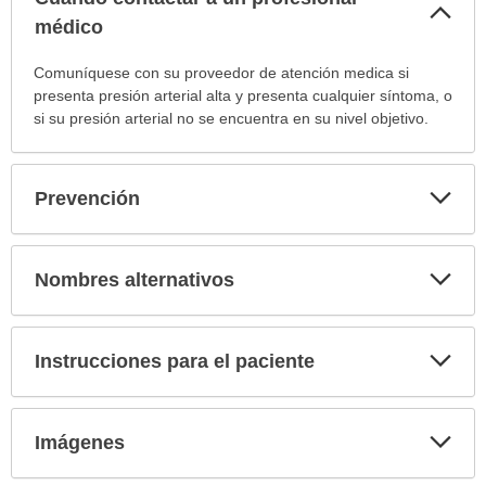
Col
sec
médico
Cuándo
Comuníquese con su proveedor de atención medica si
contactar
presenta presión arterial alta y presenta cualquier síntoma, o
a
si su presión arterial no se encuentra en su nivel objetivo.
un
profesional
médico
Exp
Prevención
sec
ha
sido
extendido.
Exp
Nombres alternativos
sec
Exp
Instrucciones para el paciente
sec
Exp
Imágenes
sec