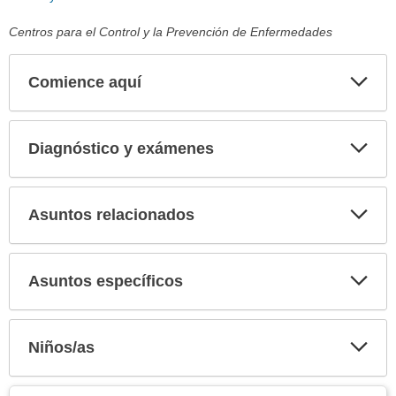
Centros para el Control y la Prevención de Enfermedades
Comience aquí
Expa
secci
Diagnóstico y exámenes
Expa
secci
Asuntos relacionados
Expa
secci
Asuntos específicos
Expa
secci
Niños/as
Expa
secci