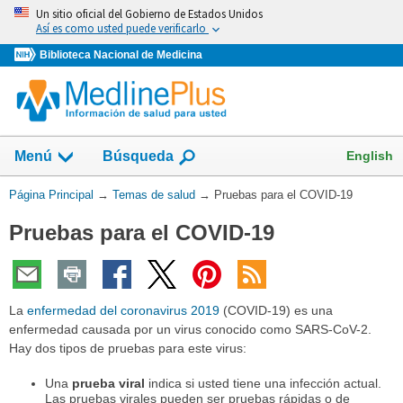
Omita
Un sitio oficial del Gobierno de Estados Unidos
y
Así es como usted puede verificarlo
vaya
Biblioteca Nacional de Medicina
al
Contenido
Mostrar
English
Menú
Búsqueda
el
campo
Usted
Página Principal
→
Temas de salud
→
Pruebas para el COVID-19
de
está
Pruebas para el COVID-19
aquí:
La
enfermedad del coronavirus 2019
(COVID-19) es una
enfermedad causada por un virus conocido como SARS-CoV-2.
Hay dos tipos de pruebas para este virus:
Una
prueba viral
indica si usted tiene una infección actual.
Las pruebas virales pueden ser pruebas rápidas o de