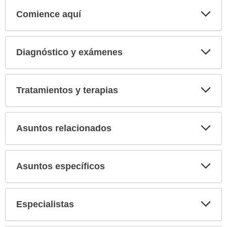
Comience aquí
Expa
secci
Diagnóstico y exámenes
Expa
secci
Tratamientos y terapias
Expa
secci
Asuntos relacionados
Expa
secci
Asuntos específicos
Expa
secci
Especialistas
Expa
secci