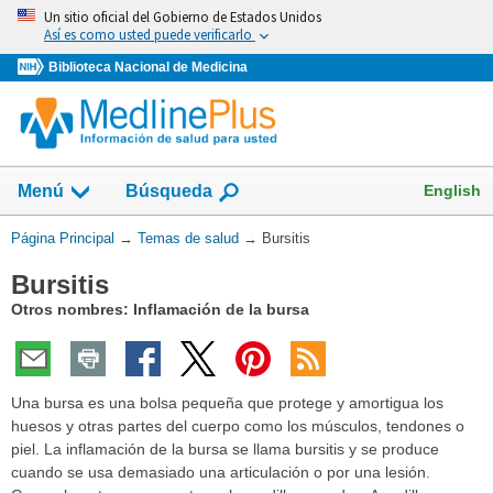
Omita
Un sitio oficial del Gobierno de Estados Unidos
y
Así es como usted puede verificarlo
vaya
Biblioteca Nacional de Medicina
al
Contenido
Mostrar
English
Menú
Búsqueda
el
campo
Usted
Página Principal
→
Temas de salud
→
Bursitis
de
está
Bursitis
aquí:
Otros nombres: Inflamación de la bursa
Una bursa es una bolsa pequeña que protege y amortigua los
huesos y otras partes del cuerpo como los músculos, tendones o
piel. La inflamación de la bursa se llama bursitis y se produce
cuando se usa demasiado una articulación o por una lesión.