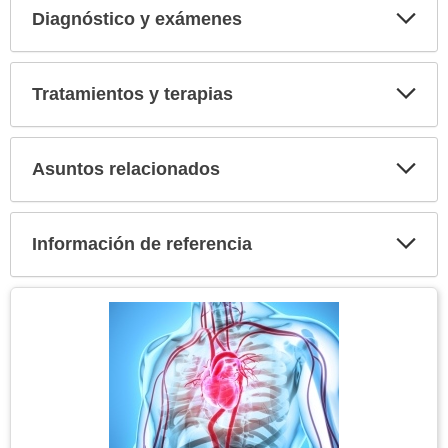
Diagnóstico y exámenes
Expa
secci
Tratamientos y terapias
Expa
secci
Asuntos relacionados
Expa
secci
Información de referencia
Expa
secci
Tema
Imagen