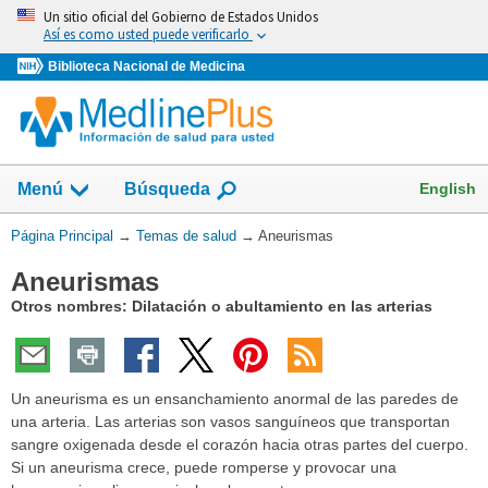
Omita
Un sitio oficial del Gobierno de Estados Unidos
y
Así es como usted puede verificarlo
vaya
Biblioteca Nacional de Medicina
al
Contenido
Mostrar
English
Menú
Búsqueda
el
campo
Usted
Página Principal
→
Temas de salud
→
Aneurismas
de
está
Aneurismas
aquí:
Otros nombres: Dilatación o abultamiento en las arterias
Un aneurisma es un ensanchamiento anormal de las paredes de
una arteria. Las arterias son vasos sanguíneos que transportan
sangre oxigenada desde el corazón hacia otras partes del cuerpo.
Si un aneurisma crece, puede romperse y provocar una