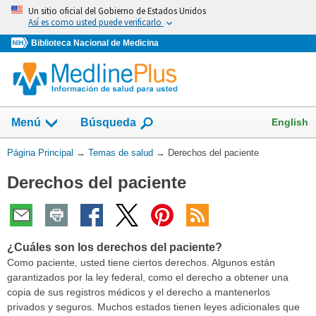
Omita
Un sitio oficial del Gobierno de Estados Unidos
y
Así es como usted puede verificarlo
vaya
Biblioteca Nacional de Medicina
al
Contenido
Mostrar
English
Menú
Búsqueda
el
campo
Usted
Página Principal
→
Temas de salud
→
Derechos del paciente
de
está
Derechos del paciente
aquí:
¿Cuáles son los derechos del paciente?
Como paciente, usted tiene ciertos derechos. Algunos están
garantizados por la ley federal, como el derecho a obtener una
copia de sus registros médicos y el derecho a mantenerlos
privados y seguros. Muchos estados tienen leyes adicionales que